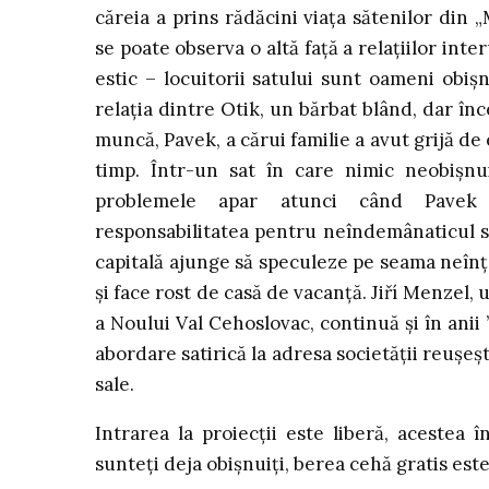
căreia a prins rădăcini viața sătenilor din „
se poate observa o altă față a relațiilor int
estic – locuitorii satului sunt oameni obișnu
relația dintre Otik, un bărbat blând, dar înc
muncă, Pavek, a cărui familie a avut grijă de
timp. Într-un sat în care nimic neobișnu
problemele apar atunci când Pavek
responsabilitatea pentru neîndemânaticul să
capitală ajunge să speculeze pe seama neînț
și face rost de casă de vacanță. Jiří Menzel, 
a Noului Val Cehoslovac, continuă și în anii 
abordare satirică la adresa societății reușeș
sale.
Intrarea la proiecții este liberă, acestea
sunteți deja obișnuiți, berea cehă gratis este