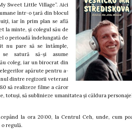
My Sweet Little Village”. Aici
erumane într-o țară din blocul
iți, iar în prim plan se află
et la minte, și colegul său de
 el o perioadă îndelungată de
it nu pare să se întâmple,
 se satură să-și asume
u coleg, iar un birocrat din
elegerilor apărute pentru a-
unul dintre regizorii veterani
’80 să realizeze filme a căror
te, totuși, să sublinieze umanitatea și căldura personaje
 începând la ora 20:00, la Centrul Ceh, unde, cum po
 o regulă.