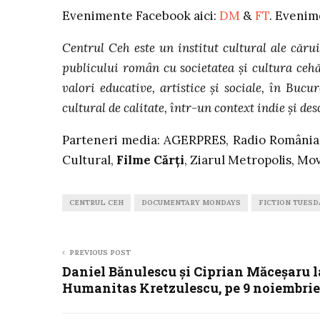
Evenimente Facebook aici:
DM
&
FT
. Evenim
Centrul Ceh este un institut cultural ale căr
publicului român cu societatea şi cultura cehă,
valori educative, artistice şi sociale, în Bucu
cultural de calitate, într-un context indie şi des
Parteneri media: AGERPRES, Radio România 
Cultural,
Filme Cărţi
, Ziarul Metropolis, Mo
CENTRUL CEH
DOCUMENTARY MONDAYS
FICTION TUESD
PREVIOUS POST
Daniel Bănulescu și Ciprian Măceșaru l
Humanitas Kretzulescu, pe 9 noiembrie