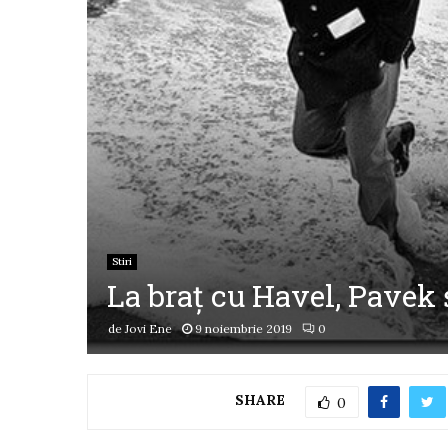
Stiri
La braț cu Havel, Pavek 
de
Jovi Ene
9 noiembrie 2019
0
SHARE
0