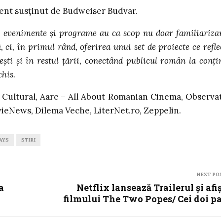
ent susținut de Budweiser Budvar.
ui evenimente şi programe au ca scop nu doar familiariza
 ci, în primul rând, oferirea unui set de proiecte ce refle
reşti şi în restul ţării, conectând publicul român la conţi
chis.
Cultural, Aarc – All About Romanian Cinema, Observa
vieNews, Dilema Veche, LiterNet.ro, Zeppelin.
AYS
STIRI
NEXT PO
a
Netflix lansează Trailerul și afi
filmului The Two Popes/ Cei doi p