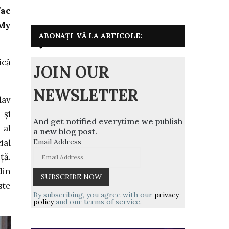
fac
My
ABONAȚI-VĂ LA ARTICOLE:
ică
JOIN OUR
NEWSLETTER
lav
-și
And get notified everytime we publish
 al
a new blog post.
Email Address
ial
ță.
din
ste
By subscribing, you agree with our
privacy
policy
and our terms of service.