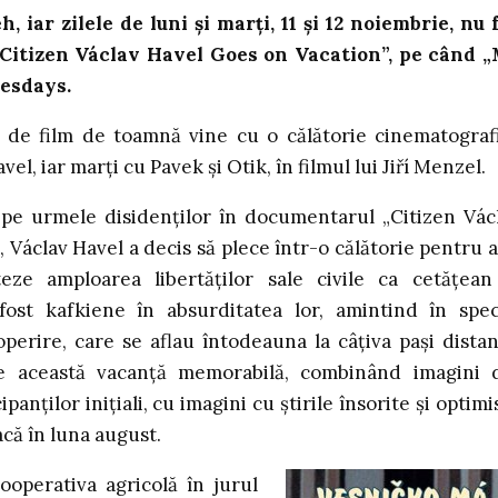
, iar zilele de luni și marți, 11 și 12 noiembrie, nu 
Citizen Václav Havel Goes on Vacation”, pe când
„
uesdays.
i de film de toamnă vine cu o călătorie cinematograf
el, iar marți cu Pavek și Otik, în filmul lui Jiří Menzel.
u pe urmele disidenților în documentarul „Citizen Vác
 Václav Havel a decis să plece într-o călătorie pentru a
teze amploarea libertăților sale civile ca cetățean
fost kafkiene în absurditatea lor, amintind în spec
coperire, care se aflau întodeauna la câțiva pași distan
e această vacanță memorabilă, combinând imagini 
panților inițiali, cu imagini cu știrile însorite și optimi
acă în luna august.
ooperativa agricolă în jurul