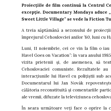
Proiecțiile de film continuă la Centrul Ceh
excepție. Documentary Mondays aduce „
Sweet Little Village
”
se vede la Fiction T
A treia săptămână a sezonului de proiecți
împrejurul Cehoslovciei anilor ’80, luni cu Hav
Luni, 11 noiembrie, cei ce vin la film o ia
Havel Goes on Vacation”: în vara anului 1985,
vizita prietenii și, de asemenea, să tes
Cehoslovaciei comuniste. Rezultatele au 
interacțiunile lui Havel cu polițiștii sub a
Documentarul lui Jan Novák repovesteșt
călătoria reconstituită și comentariile partici
ale vremii, difuzate la televiziunea cehoslov
În seara următoare veți face o oprire la c