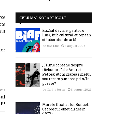
rea
CELE MAI NOI ARTICOLE
ctă
Buzăul devine, pentru o
nut
lună, hub cultural european
și laborator de artă
de
Jovi Ene
8 august 2026
tor
„Filme coreene despre
răzbunare”, de Andrei
Petrea: Atomizarea sinelui
sau recompunerea prin/în
poezie?
de
Carina Josan
8 august 2026
ST
șul
api
Marele final al lui Buñuel:
Cet obscur objet du désir
(1977)