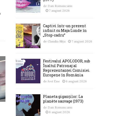
de
Dan Romascanu
7 august 2026
a
Captivi într-un prezent
infinit cu Maja Lunde în
„Stop-cadru”
de
Claudia Nițu
7 august 2026
Festivalul APOLODOR, sub
Înaltul Patronaj al
Reprezentanței Comisiei
Europene în România
de
Jovi Ene
6 august 2026
Planeta giganților: La
planète sauvage (1973)
de
Dan Romascanu
6 august 2026