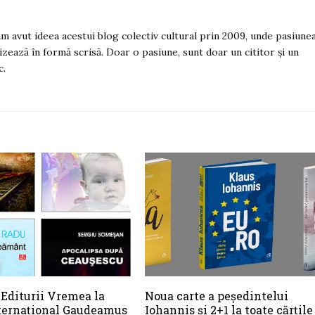
 am avut ideea acestui blog colectiv cultural prin 2009, unde pasiune
izează în formă scrisă. Doar o pasiune, sunt doar un cititor și un
c.
 Editurii Vremea la
Noua carte a peședintelui
nternaţional Gaudeamus
Iohannis și 2+1 la toate cărțile