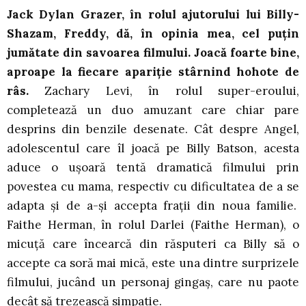
Jack Dylan Grazer, în rolul ajutorului lui Billy-
Shazam, Freddy, dă, în opinia mea, cel puțin
jumătate din savoarea filmului. Joacă foarte bine,
aproape la fiecare apariție stârnind hohote de
râs.
Zachary Levi, în rolul super-eroului,
completează un duo amuzant care chiar pare
desprins din benzile desenate. Cât despre Angel,
adolescentul care îl joacă pe Billy Batson, acesta
aduce o ușoară tentă dramatică filmului prin
povestea cu mama, respectiv cu dificultatea de a se
adapta și de a-și accepta frații din noua familie.
Faithe Herman, în rolul Darlei (Faithe Herman), o
micuță care încearcă din răsputeri ca Billy să o
accepte ca soră mai mică, este una dintre surprizele
filmului, jucând un personaj gingaș, care nu paote
decât să trezească simpatie.