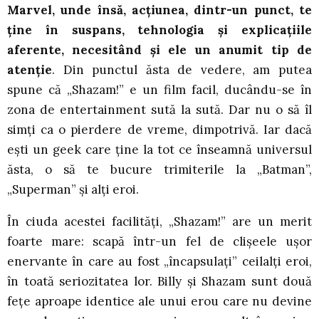
Marvel, unde însă, acțiunea, dintr-un punct, te
ține în suspans, tehnologia și explicațiile
aferente, necesitând și ele un anumit tip de
atenție
. Din punctul ăsta de vedere, am putea
spune că „Shazam!” e un film facil, ducându-se în
zona de entertainment sută la sută. Dar nu o să îl
simți ca o pierdere de vreme, dimpotrivă. Iar dacă
ești un geek care ține la tot ce înseamnă universul
ăsta, o să te bucure trimiterile la „Batman”,
„Superman” și alți eroi.
În ciuda acestei facilități, „Shazam!” are un merit
foarte mare: scapă într-un fel de clișeele ușor
enervante în care au fost „încapsulați” ceilalți eroi,
în toată seriozitatea lor. Billy și Shazam sunt două
fețe aproape identice ale unui erou care nu devine