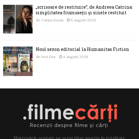
„scrisoare de restituire”, de Andreea Catrina:
simplitatea frumuseții și sinele restituit
de
Carina Josan
5 august 2026
Noul sezon editorial la Humanitas Fiction
de
Jovi Ene
4 august 2026
Materialele postate pe acest blog aparțin în totalitate