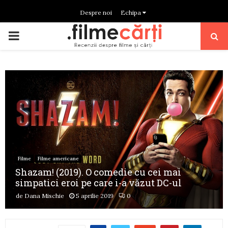
Despre noi
Echipa
PRIMARY
MENU
Filme
Filme americane
Shazam! (2019). O comedie cu cei mai
simpatici eroi pe care i-a văzut DC-ul
de
Dana Mischie
5 aprilie 2019
0