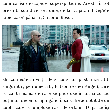
cum să își descopere super-puterile. Acesta îl tot
prezintă sub diverse nume, de la „Căpitanul Degete
Lipicioase” până la „Ciclonul Roșu”.
Shazam este în viața de zi cu zi un puști răzvrătit,
singuratic, pe nume Billy Batson (Asher Angel), care
își caută mama de care se pierduse în urmă cu cel
puțin un deceniu, ajungând însă să fie adoptat de un
cuplu care își umpluse casa de orfani. După ce își