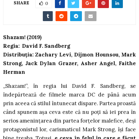
SHARE
0
Shazam! (2019)
Regia: David F. Sandberg
Distribuția: Zachary Levi, Dijmon Hounsou, Mark
Strong, Jack Dylan Grazer, Asher Angel, Faithe
Herman
„Shazam!”, în regia lui David F. Sandberg, se
îndepărtează de filmele marca DC de până acum
prin aceea că stilul întunecat dispare. Partea proastă
când spunem așa ceva este că nu poți să iei prea în
serios amenințarea din partea forțelor malefice, deși
protagonistul lor, carismaticul Mark Strong, își face
bine treaba. Totuși,
e ceva în felul în care e făcut