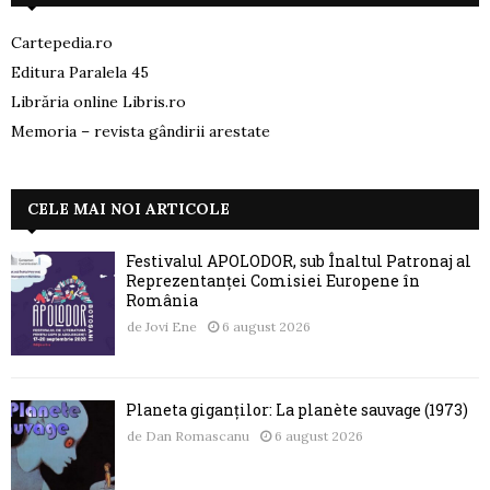
Cartepedia.ro
Editura Paralela 45
Librăria online Libris.ro
Memoria – revista gândirii arestate
CELE MAI NOI ARTICOLE
Festivalul APOLODOR, sub Înaltul Patronaj al
Reprezentanței Comisiei Europene în
România
de
Jovi Ene
6 august 2026
Planeta giganților: La planète sauvage (1973)
de
Dan Romascanu
6 august 2026