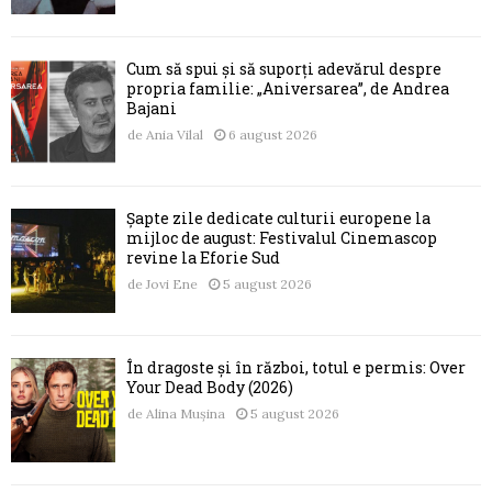
Cum să spui și să suporți adevărul despre
propria familie: „Aniversarea”, de Andrea
Bajani
de
Ania Vilal
6 august 2026
Șapte zile dedicate culturii europene la
mijloc de august: Festivalul Cinemascop
revine la Eforie Sud
de
Jovi Ene
5 august 2026
În dragoste și în război, totul e permis: Over
Your Dead Body (2026)
de
Alina Mușina
5 august 2026