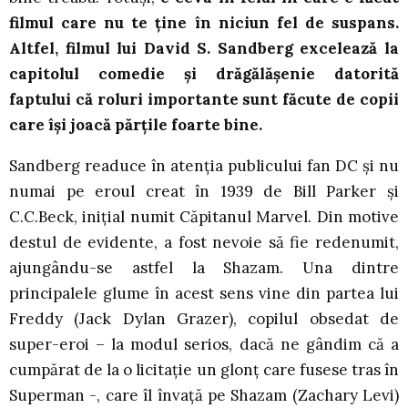
filmul care nu te ține în niciun fel de suspans.
Altfel, filmul lui David S. Sandberg excelează la
capitolul comedie și drăgălășenie datorită
faptului că roluri importante sunt făcute de copii
care își joacă părțile foarte bine.
Sandberg readuce în atenția publicului fan DC și nu
numai pe eroul creat în 1939 de Bill Parker și
C.C.Beck, inițial numit Căpitanul Marvel. Din motive
destul de evidente, a fost nevoie să fie redenumit,
ajungându-se astfel la Shazam. Una dintre
principalele glume în acest sens vine din partea lui
Freddy (Jack Dylan Grazer), copilul obsedat de
super-eroi – la modul serios, dacă ne gândim că a
cumpărat de la o licitație un glonț care fusese tras în
Superman -, care îl învață pe Shazam (Zachary Levi)