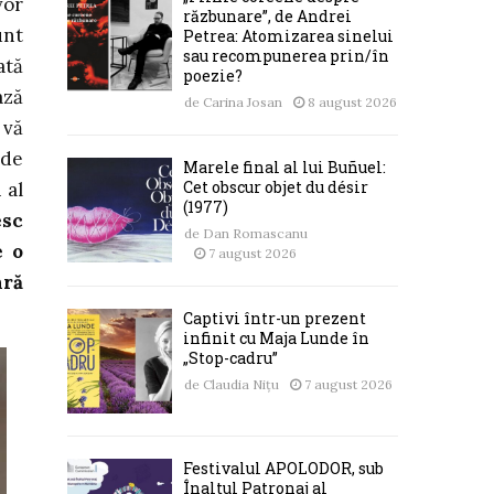
vor
răzbunare”, de Andrei
unt
Petrea: Atomizarea sinelui
sau recompunerea prin/în
ată
poezie?
ază
de
Carina Josan
8 august 2026
 vă
 de
Marele final al lui Buñuel:
Cet obscur objet du désir
 al
(1977)
esc
de
Dan Romascanu
e o
7 august 2026
ară
Captivi într-un prezent
infinit cu Maja Lunde în
„Stop-cadru”
de
Claudia Nițu
7 august 2026
Festivalul APOLODOR, sub
Înaltul Patronaj al