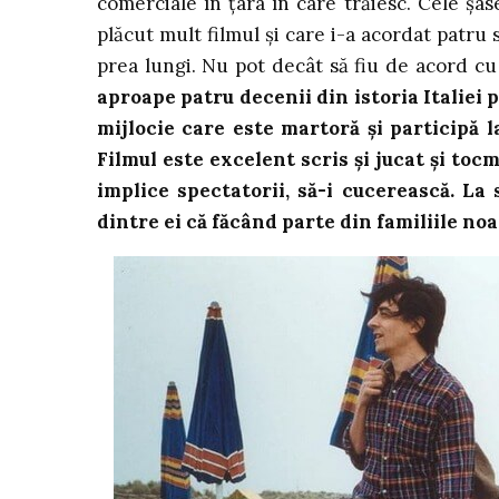
comerciale în țara în care trăiesc. Cele șa
plăcut mult filmul și care i-a acordat patru 
prea lungi. Nu pot decât să fiu de acord cu 
aproape patru decenii din istoria Italiei p
mijlocie care este martoră și participă l
Filmul este excelent scris și jucat și toc
implice spectatorii, să-i cucerească. La 
dintre ei că făcând parte din familiile noa