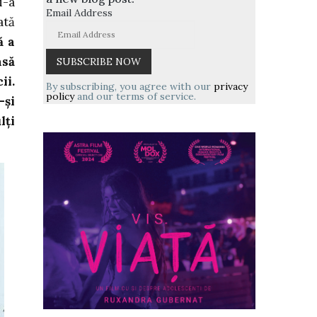
i-a
Email Address
ată
ă a
asă
ii.
By subscribing, you agree with our
privacy
policy
and our terms of service.
-și
lți