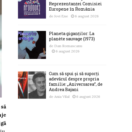
Reprezentanței Comisiei
Europene în România
de
Jovi Ene
6 august 2026
Planeta giganților: La
planète sauvage (1973)
de
Dan Romascanu
6 august 2026
Cum să spui și să suporți
adevărul despre propria
familie: „Aniversarea”, de
Andrea Bajani
de
Ania Vilal
6 august 2026
 să
aje
igă
iu.