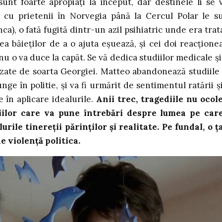
sunt foarte apropiați la început, dar destinele li se 
ă cu prietenii în Norvegia până la Cercul Polar le s
ca), o fată fugită dintr-un azil psihiatric unde era trat
ea băieților de a o ajuta eșuează, și cei doi reacțione
 nu o va duce la capăt. Se vă dedica studiilor medicale și
uzate de soarta Georgiei. Matteo abandonează studiile
unge în politie, și va fi urmărit de sentimentul ratării și
 în aplicare idealurile.
Anii trec, tragediile nu ocol
opiilor care va pune întrebări despre lumea pe car
ile tinereții părinților și realitate. Pe fundal, o ț
de violență politica.