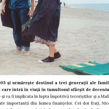
03 și urmărește destinul a trei generații ale famil
c care intră în viață în tumultosul sfârșit de deceniu
 va fi implicata în lupta împotrivă teroriștilor și a Mafi
te importantă din lumea finanțelor. Cei doi frați, Nic