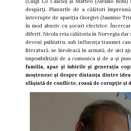
(Luigi Lo Cascio) și Matteo (Alessio Boni) 
despărți. Planurile de a călători împreun
întrerupte de apariția Giorgiei (Jasmine Trin
în mod abuziv cu șocuri electrice. Încercar
diferit. Nicola reia călătoria în Norvegia dar
deveni psihiatru, sub influența traumei ca
literatură, se înrolează în armată, de aici aj
imposibilității de a comunica și de a-și pune
familia, apar și iubirile și generația c
moștenesc și despre distanța dintre idealur
sfâșiată de conflicte, roasă de corupție și 