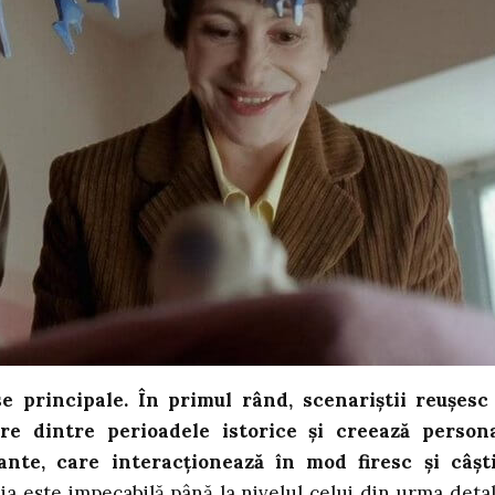
e principale. În primul rând, scenariștii reușesc
are dintre perioadele istorice și creează person
ante, care interacționează în mod firesc și câșt
ia este impecabilă până la nivelul celui din urma detal