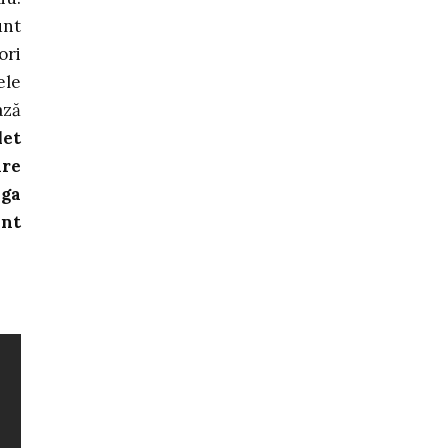
unt
ori
ele
ază
let
are
aga
ant