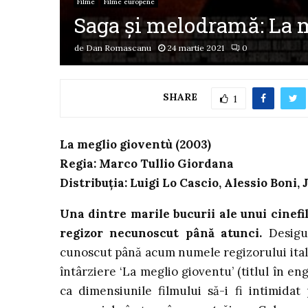
Filme
Filme europene
Saga și melodramă: La m
de
Dan Romascanu
24 martie 2021
0
SHARE
1
La meglio gioventù (2003)
Regia: Marco Tullio Giordana
Distribuția: Luigi Lo Cascio, Alessio Boni
Una dintre marile bucurii ale unui cinefi
regizor necunoscut până atunci.
Desigur
cunoscut până acum numele regizorului itali
întârziere ‘La meglio gioventu’ (titlul în en
ca dimensiunile filmului să-i fi intimidat