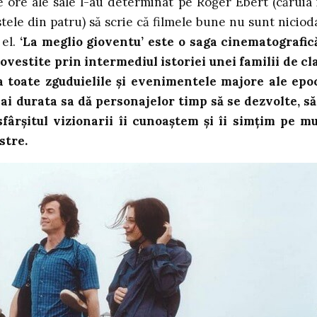
se ore ale sale l-au determinat pe Roger Ebert (căruia 
stele din patru) să scrie că filmele bune nu sunt niciod
el.
‘La meglio gioventu’ este o saga cinematografic
ovestite prin intermediul istoriei unei familii de cl
a toate zguduielile și evenimentele majore ale epoc
mai durata sa dă personajelor timp să se dezvolte, să
sfârșitul vizionarii îi cunoaștem și îi simțim pe mu
stre.