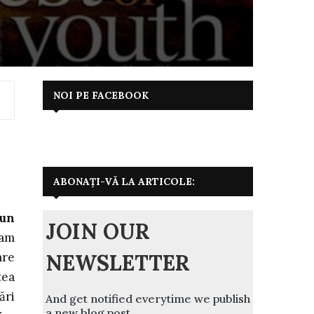
NOI PE FACEBOOK
ABONAȚI-VĂ LA ARTICOLE:
 un
JOIN OUR
 am
NEWSLETTER
are
tea
ări
And get notified everytime we publish
a new blog post.