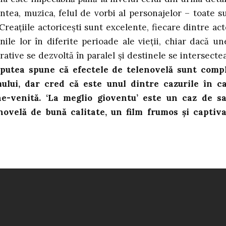
intea, muzica, felul de vorbi al personajelor – toate s
reațiile actoricești sunt excelente, fiecare dintre act
nile lor în diferite perioade ale vieții, chiar dacă un
rative se dezvoltă în paralel și destinele se intersecte
putea spune că efectele de telenovelă sunt comp
mului, dar cred că este unul dintre cazurile în c
e-venită. ‘La meglio gioventu’ este un caz de s
ovelă de bună calitate, un film frumos și captiv