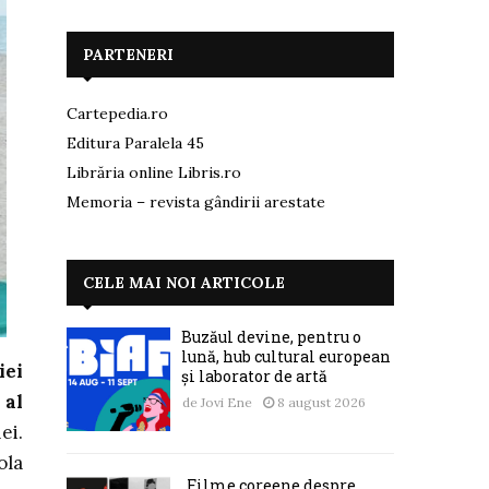
PARTENERI
Cartepedia.ro
Editura Paralela 45
Librăria online Libris.ro
Memoria – revista gândirii arestate
CELE MAI NOI ARTICOLE
Buzăul devine, pentru o
lună, hub cultural european
iei
și laborator de artă
 al
de
Jovi Ene
8 august 2026
ei.
ola
„Filme coreene despre