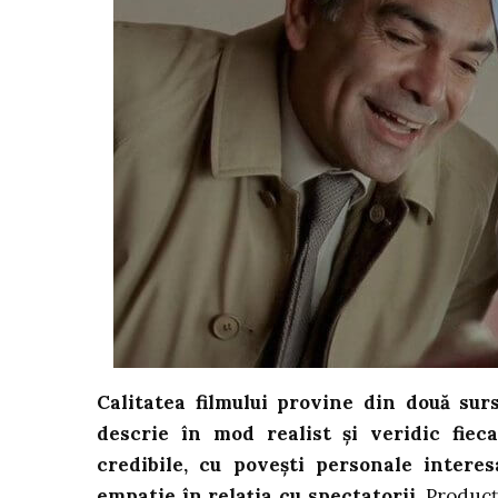
Calitatea filmului provine din două surs
descrie în mod realist și veridic fiec
credibile, cu povești personale interes
empatie în relația cu spectatorii
. Producț