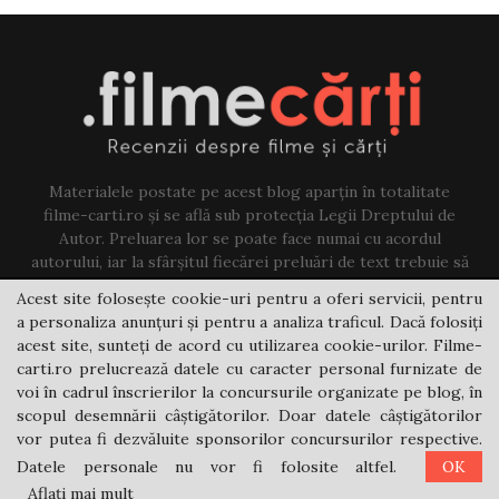
Materialele postate pe acest blog aparțin în totalitate
filme-carti.ro și se află sub protecția Legii Dreptului de
Autor. Preluarea lor se poate face numai cu acordul
autorului, iar la sfârșitul fiecărei preluări de text trebuie să
existe un link către acest blog.
Acest site folosește cookie-uri pentru a oferi servicii, pentru
a personaliza anunțuri și pentru a analiza traficul. Dacă folosiți
Contact us:
jovi@filme-carti.ro
acest site, sunteți de acord cu utilizarea cookie-urilor. Filme-
carti.ro prelucrează datele cu caracter personal furnizate de
voi în cadrul înscrierilor la concursurile organizate pe blog, în
scopul desemnării câștigătorilor. Doar datele câștigătorilor
vor putea fi dezvăluite sponsorilor concursurilor respective.
Datele personale nu vor fi folosite altfel.
OK
@2021 - filme-carti.ro
Aflați mai mult