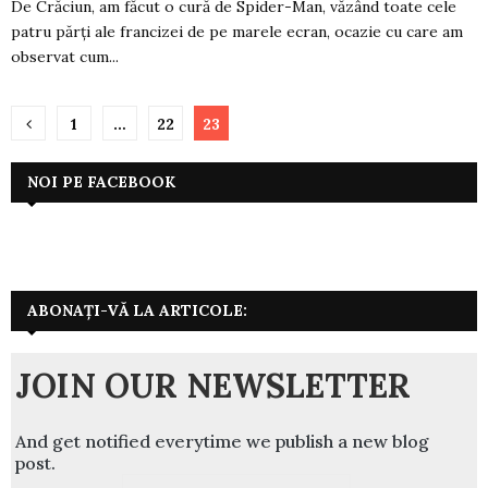
De Crăciun, am făcut o cură de Spider-Man, văzând toate cele
patru părți ale francizei de pe marele ecran, ocazie cu care am
observat cum...
Paginație
1
…
22
23
articole
NOI PE FACEBOOK
ABONAȚI-VĂ LA ARTICOLE:
JOIN OUR NEWSLETTER
And get notified everytime we publish a new blog
post.