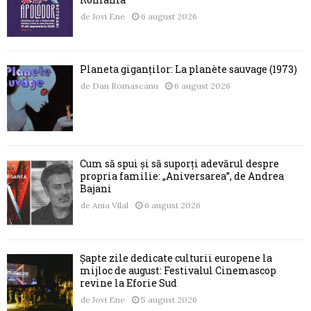
de
Jovi Ene
6 august 2026
Planeta giganților: La planète sauvage (1973)
de
Dan Romascanu
6 august 2026
Cum să spui și să suporți adevărul despre
propria familie: „Aniversarea”, de Andrea
Bajani
de
Ania Vilal
6 august 2026
Șapte zile dedicate culturii europene la
mijloc de august: Festivalul Cinemascop
revine la Eforie Sud
de
Jovi Ene
5 august 2026