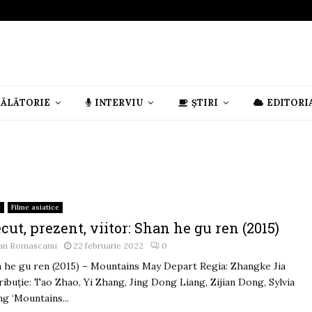
CĂLĂTORIE
INTERVIU
ȘTIRI
EDITORI
e
Filme asiatice
cut, prezent, viitor: Shan he gu ren (2015)
an Romascanu
22 februarie 2022
0
 he gu ren (2015) – Mountains May Depart Regia: Zhangke Jia
ribuție: Tao Zhao, Yi Zhang, Jing Dong Liang, Zijian Dong, Sylvia
g ‘Mountains...