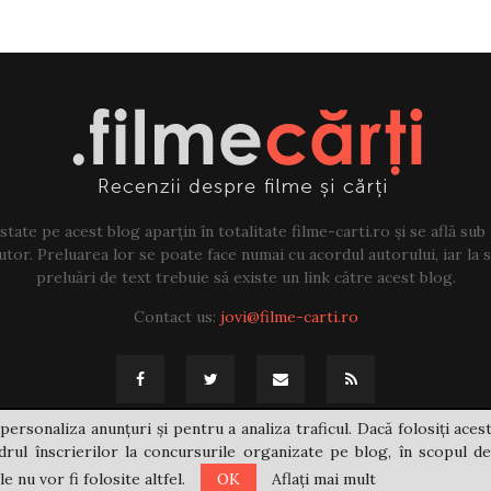
tate pe acest blog aparțin în totalitate filme-carti.ro și se află sub
tor. Preluarea lor se poate face numai cu acordul autorului, iar la sf
preluări de text trebuie să existe un link către acest blog.
Contact us:
jovi@filme-carti.ro
personaliza anunțuri și pentru a analiza traficul. Dacă folosiți acest
rul înscrierilor la concursurile organizate pe blog, în scopul de
 nu vor fi folosite altfel.
OK
Aflați mai mult
@2021 - filme-carti.ro