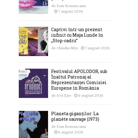
de
Dan Romascanu
7 august 2026
Captivi într-un prezent
infinit cu Maja Lunde în
„Stop-cadru”
de
Claudia Nițu
7 august 2026
Festivalul APOLODOR, sub
Înaltul Patronaj al
Reprezentanței Comisiei
Europene în România
de
Jovi Ene
6 august 2026
Planeta giganților: La
planète sauvage (1973)
de
Dan Romascanu
6 august 2026