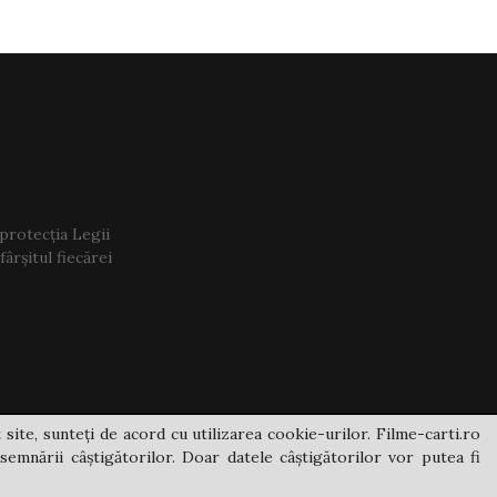
 protecția Legii
ârșitul fiecărei
 site, sunteți de acord cu utilizarea cookie-urilor. Filme-carti.ro
semnării câștigătorilor. Doar datele câștigătorilor vor putea fi