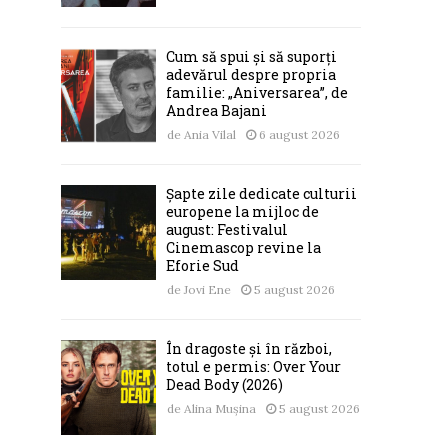
Cum să spui și să suporți
adevărul despre propria
familie: „Aniversarea”, de
Andrea Bajani
de
Ania Vilal
6 august 2026
Șapte zile dedicate culturii
europene la mijloc de
august: Festivalul
Cinemascop revine la
Eforie Sud
de
Jovi Ene
5 august 2026
În dragoste și în război,
totul e permis: Over Your
Dead Body (2026)
de
Alina Mușina
5 august 2026