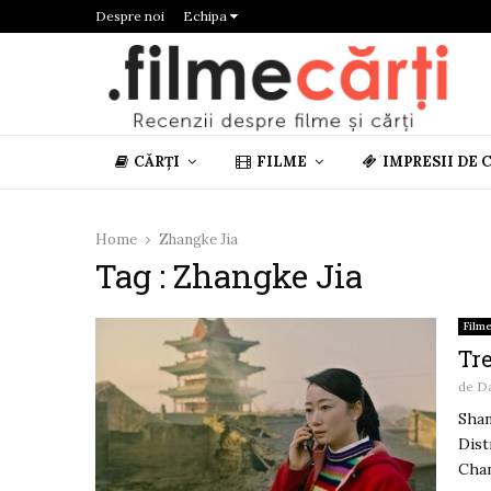
Despre noi
Echipa
CĂRȚI
FILME
IMPRESII DE 
Home
Zhangke Jia
Tag : Zhangke Jia
Film
Tre
de
D
Shan
Dist
Chan