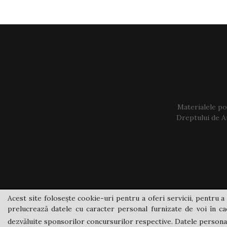
Materialele pos
Dreptului de Au
Acest site folosește cookie-uri pentru a oferi servicii, pentru a 
prelucrează datele cu caracter personal furnizate de voi în cad
dezvăluite sponsorilor concursurilor respective. Datele personale