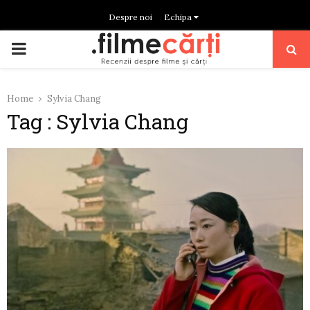
Despre noi
Echipa
PRIMARY
MENU
Home
Sylvia Chang
Tag : Sylvia Chang