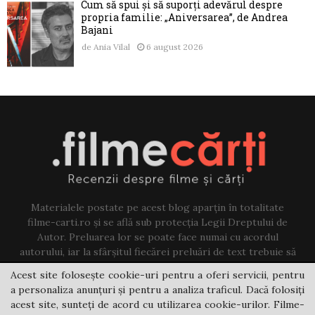
Cum să spui și să suporți adevărul despre
propria familie: „Aniversarea”, de Andrea
Bajani
de
Ania Vilal
6 august 2026
Materialele postate pe acest blog aparțin în totalitate
filme-carti.ro și se află sub protecția Legii Dreptului de
Autor. Preluarea lor se poate face numai cu acordul
autorului, iar la sfârșitul fiecărei preluări de text trebuie să
existe un link către acest blog.
Acest site folosește cookie-uri pentru a oferi servicii, pentru
a personaliza anunțuri și pentru a analiza traficul. Dacă folosiți
Contact us:
jovi@filme-carti.ro
acest site, sunteți de acord cu utilizarea cookie-urilor. Filme-