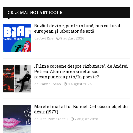
CELE MAI NOI ARTICOLE
Buzăul devine, pentru o lună, hub cultural
european și laborator de artă
de
Jovi Ene
8 august 2026
„Filme coreene despre răzbunare”, de Andrei
Petrea: Atomizarea sinelui sau
recompunerea prin/în poezie?
de
Carina Josan
8 august 2026
Marele final al lui Buñuel: Cet obscur objet du
désir (1977)
de
Dan Romascanu
7 august 2026