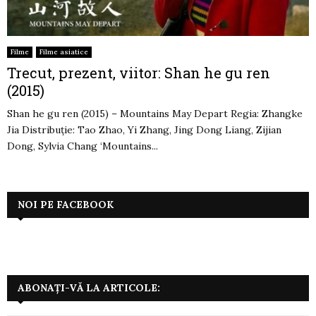
Filme
Filme asiatice
Trecut, prezent, viitor: Shan he gu ren
(2015)
Shan he gu ren (2015) – Mountains May Depart Regia: Zhangke
Jia Distribuție: Tao Zhao, Yi Zhang, Jing Dong Liang, Zijian
Dong, Sylvia Chang ‘Mountains...
NOI PE FACEBOOK
ABONAȚI-VĂ LA ARTICOLE: