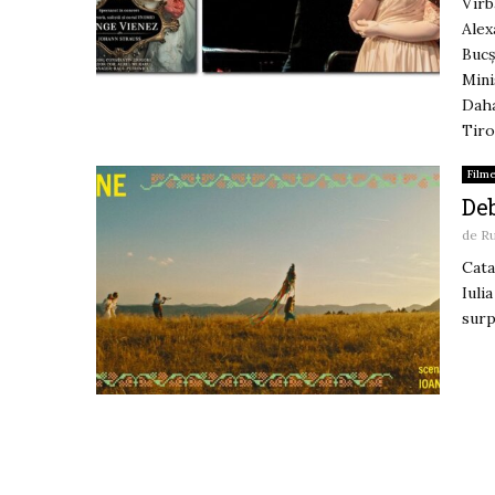
V
A
B
Mini
D
Ti
Film
Deb
de
R
Cata
Iuli
surp