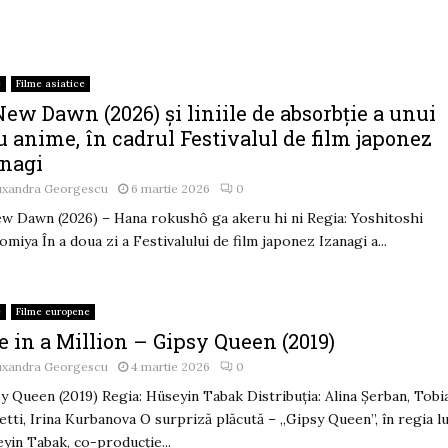
e
Filme asiatice
ew Dawn (2026) și liniile de absorbție a unui
 anime, în cadrul Festivalul de film japonez
anagi
uxandra Georgescu
6 martie 2026
0
w Dawn (2026) – Hana rokushô ga akeru hi ni Regia: Yoshitoshi
omiya În a doua zi a Festivalului de film japonez Izanagi a...
e
Filme europene
 in a Million – Gipsy Queen (2019)
uxandra Georgescu
4 martie 2026
0
y Queen (2019) Regia: Hüseyin Tabak Distribuția: Alina Șerban, Tobi
tti, Irina Kurbanova O surpriză plăcută – „Gipsy Queen”, în regia lu
yin Tabak, co-producție...