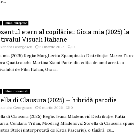
e...
e
Filme europene
zentul etern al copilăriei: Gioia mia (2025) la
tivalul Visuali Italiane
uxandra Georgescu
27 martie 2026
0
a mia (2025) Regia: Margherita Spampinato Distribuția: Marco Fiore
ra Quattrocchi, Martina Ziami Parte din ediția de anul acesta a
valului de Film Italian, Gioia...
e
Filme romanesti
ella di Clausura (2025) – hibridă parodie
uxandra Georgescu
9 martie 2026
0
lla di Clausura (2025) Regie: Ivana Mladenović Distribuție: Katia
ariu, Cendana Trifan, Miodrag Mladenović Sorella di Clausura spun
stea Stelei (interpretată de Katia Pascariu), o tânără cu...