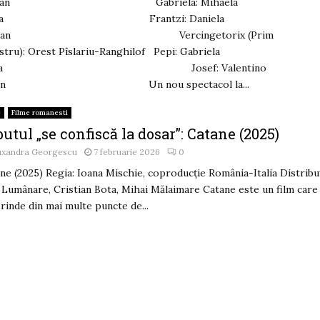
îrban Gabriela: Mihaela
lexa Frantzi: Daniela
ucșan Vercingetorix (Prim
stru): Orest Pîslariu-Ranghilof Pepi: Gabriela
aha Josef: Valentino
ron Un nou spectacol la...
e
Filme romanesti
utul „se confiscă la dosar”: Catane (2025)
uxandra Georgescu
7 februarie 2026
0
ne (2025) Regia: Ioana Mischie, coproducție România-Italia Distribuț
a Lumânare, Cristian Bota, Mihai Mălaimare Catane este un film care
rinde din mai multe puncte de...