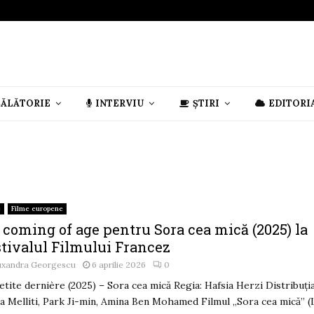
CĂLĂTORIE
INTERVIU
ȘTIRI
EDITORI
e
Filme europene
 coming of age pentru Sora cea mică (2025) la
stivalul Filmului Francez
uxandra Georgescu
6 aprilie 2026
0
etite dernière (2025) – Sora cea mică Regia: Hafsia Herzi Distribuția
a Melliti, Park Ji-min, Amina Ben Mohamed Filmul „Sora cea mică” (