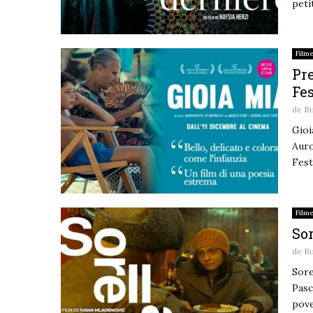
petit
Film
Pre
Fes
de
R
Gioi
Auro
Festi
Film
Sor
de
R
Sore
Pasc
pove