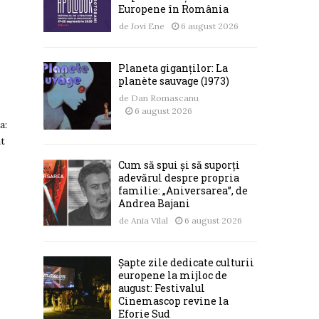
Europene în România
de
Jovi Ene
6 august 2026
Planeta giganților: La
planète sauvage (1973)
de
Dan Romascanu
6 august 2026
a:
nt
Cum să spui și să suporți
adevărul despre propria
familie: „Aniversarea”, de
Andrea Bajani
de
Ania Vilal
6 august 2026
Șapte zile dedicate culturii
europene la mijloc de
august: Festivalul
Cinemascop revine la
Eforie Sud