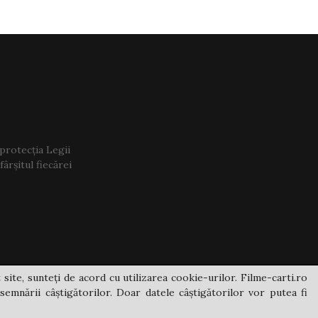
 protecția Legii
ârșitul fiecărei
 site, sunteți de acord cu utilizarea cookie-urilor. Filme-carti.ro
semnării câștigătorilor. Doar datele câștigătorilor vor putea fi