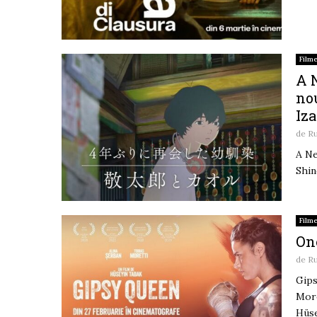
Film
A N
nou
Iz
de
R
A Ne
Shin
Film
One
de
R
Gips
More
Hüse