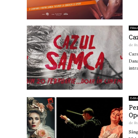
Film
Ca
de
R
Cazu
Dana
intr
Edito
Per
Ope
de
R
Sâng