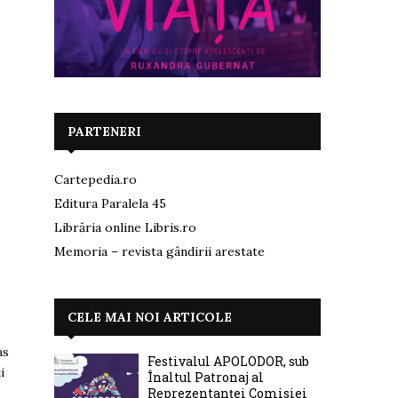
PARTENERI
Cartepedia.ro
Editura Paralela 45
Librăria online Libris.ro
Memoria – revista gândirii arestate
CELE MAI NOI ARTICOLE
as
Festivalul APOLODOR, sub
i
Înaltul Patronaj al
Reprezentanței Comisiei