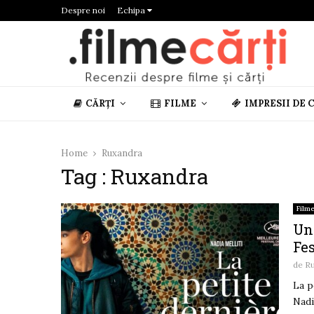
Despre noi
Echipa
CĂRȚI
FILME
IMPRESII DE 
Home
Ruxandra
Tag : Ruxandra
Film
Un
Fe
de
R
La p
Nadi