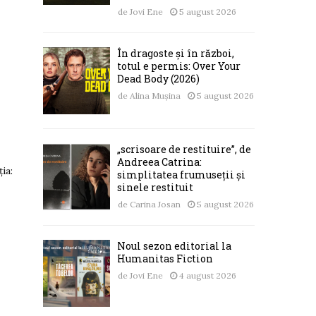
de
Jovi Ene
5 august 2026
În dragoste și în război,
totul e permis: Over Your
Dead Body (2026)
de
Alina Mușina
5 august 2026
„scrisoare de restituire”, de
Andreea Catrina:
ia:
simplitatea frumuseții și
sinele restituit
de
Carina Josan
5 august 2026
Noul sezon editorial la
Humanitas Fiction
de
Jovi Ene
4 august 2026