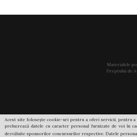
Materialele pos
Dreptului de Au
Acest site folosește cookie-uri pentru a oferi servicii, pentru a 
prelucrează datele cu caracter personal furnizate de voi în cad
dezvăluite sponsorilor concursurilor respective. Datele personale