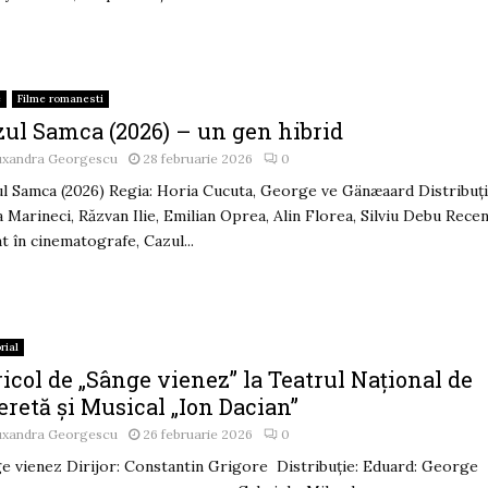
e
Filme romanesti
zul Samca (2026) – un gen hibrid
uxandra Georgescu
28 februarie 2026
0
l Samca (2026) Regia: Horia Cucuta, George ve Gänæaard Distribuți
 Marineci, Răzvan Ilie, Emilian Oprea, Alin Florea, Silviu Debu Rece
at în cinematografe, Cazul...
rial
icol de „Sânge vienez” la Teatrul Național de
retă și Musical „Ion Dacian”
uxandra Georgescu
26 februarie 2026
0
e vienez Dirijor: Constantin Grigore Distribuție: Eduard: George