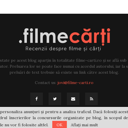
tate pe acest blog aparțin în totalitate filme-carti.ro și se află sub
tor. Preluarea lor se poate face numai cu acordul autorului, iar la sf
preluări de text trebuie să existe un link către acest blog.
Contact us:
jovi@filme-carti.ro
personaliza anunțuri și pentru a analiza traficul. Dacă folosiți acest
rul înscrierilor la concursurile organizate pe blog, în scopul de
 nu vor fi folosite altfel.
OK
Aflați mai mult
@2021 - filme-carti.ro