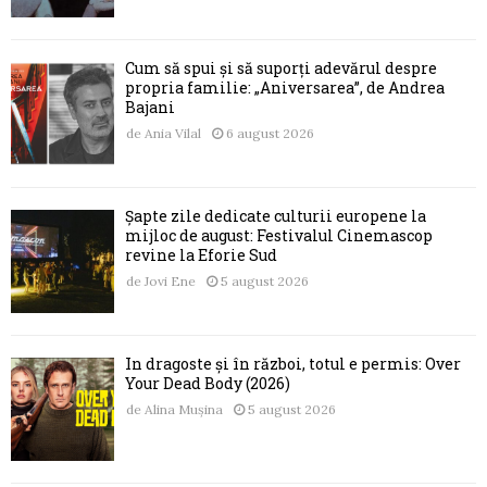
Cum să spui și să suporți adevărul despre
propria familie: „Aniversarea”, de Andrea
Bajani
de
Ania Vilal
6 august 2026
Șapte zile dedicate culturii europene la
mijloc de august: Festivalul Cinemascop
revine la Eforie Sud
de
Jovi Ene
5 august 2026
În dragoste și în război, totul e permis: Over
Your Dead Body (2026)
de
Alina Mușina
5 august 2026