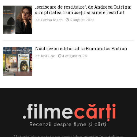
„scrisoare de restituire”, de Andreea Catrina:
simplitatea frumuseții și sinele restituit
de
Carina Josan
5 august 2026
Noul sezon editorial la Humanitas Fiction
de
Jovi Ene
4 august 2026
Materialele postate pe acest blog aparțin în totalitate