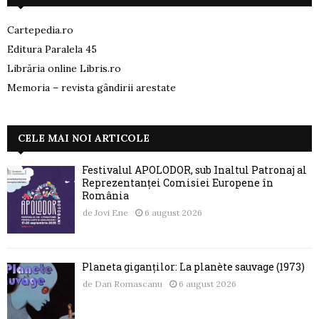
Cartepedia.ro
Editura Paralela 45
Librăria online Libris.ro
Memoria – revista gândirii arestate
CELE MAI NOI ARTICOLE
Festivalul APOLODOR, sub Înaltul Patronaj al
Reprezentanței Comisiei Europene în
România
de
Jovi Ene
6 august 2026
Planeta giganților: La planète sauvage (1973)
de
Dan Romascanu
6 august 2026