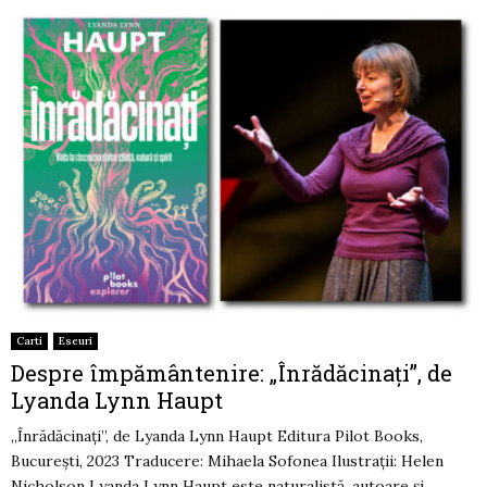
Carti
Eseuri
Despre împământenire: „Înrădăcinați”, de
Lyanda Lynn Haupt
„Înrădăcinați”, de Lyanda Lynn Haupt Editura Pilot Books,
București, 2023 Traducere: Mihaela Sofonea Ilustrații: Helen
Nicholson Lyanda Lynn Haupt este naturalistă, autoare și