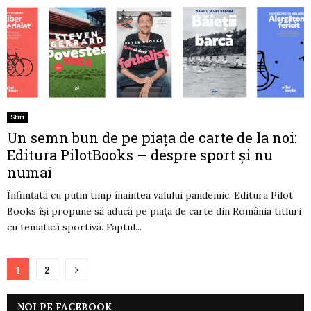
Stiri
Un semn bun de pe piața de carte de la noi:
Editura PilotBooks – despre sport și nu
numai
Înființată cu puțin timp înaintea valului pandemic, Editura Pilot
Books își propune să aducă pe piața de carte din România titluri
cu tematică sportivă. Faptul...
Paginație
1
2
articole
NOI PE FACEBOOK