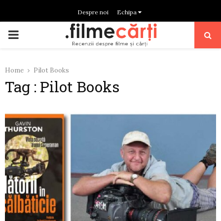
Despre noi
Echipa
PRIMARY
MENU
Home
Pilot Books
Tag : Pilot Books