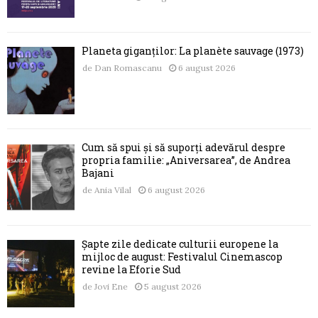
Planeta giganților: La planète sauvage (1973)
de
Dan Romascanu
6 august 2026
Cum să spui și să suporți adevărul despre
propria familie: „Aniversarea”, de Andrea
Bajani
de
Ania Vilal
6 august 2026
Șapte zile dedicate culturii europene la
mijloc de august: Festivalul Cinemascop
revine la Eforie Sud
de
Jovi Ene
5 august 2026