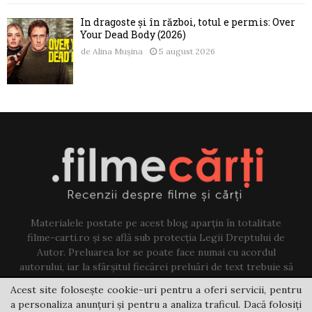
În dragoste și în război, totul e permis: Over
Your Dead Body (2026)
de
Alina Mușina
5 august 2026
Materialele postate pe acest blog aparțin în totalitate
filme-carti.ro și se află sub protecția Legii Dreptului de
Autor. Preluarea lor se poate face numai cu acordul
autorului, iar la sfârșitul fiecărei preluări de text trebuie să
existe un link către acest blog.
Acest site folosește cookie-uri pentru a oferi servicii, pentru
a personaliza anunțuri și pentru a analiza traficul. Dacă folosiți
Contact us:
jovi@filme-carti.ro