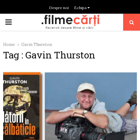
Despre noi
Echipa
PRIMARY
MENU
Home
Gavin Thurston
Tag : Gavin Thurston