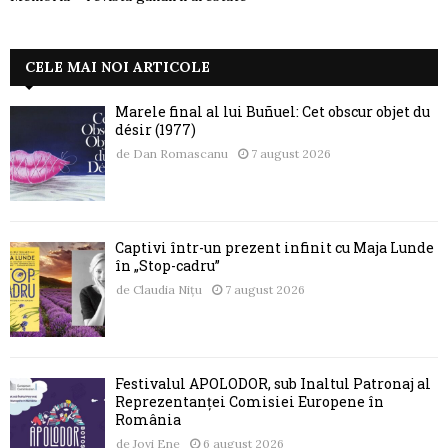
CELE MAI NOI ARTICOLE
Marele final al lui Buñuel: Cet obscur objet du
désir (1977)
de
Dan Romascanu
7 august 2026
Captivi într-un prezent infinit cu Maja Lunde
în „Stop-cadru”
de
Claudia Nițu
7 august 2026
Festivalul APOLODOR, sub Înaltul Patronaj al
Reprezentanței Comisiei Europene în
România
de
Jovi Ene
6 august 2026