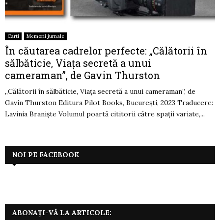
Carti
Memorii jurnale
În căutarea cadrelor perfecte: „Călătorii în
sălbăticie, Viața secretă a unui
cameraman”, de Gavin Thurston
„Călătorii în sălbăticie, Viața secretă a unui cameraman”, de
Gavin Thurston Editura Pilot Books, București, 2023 Traducere:
Lavinia Braniște Volumul poartă cititorii către spații variate,...
NOI PE FACEBOOK
ABONAȚI-VĂ LA ARTICOLE: