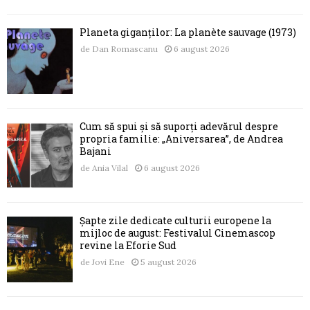
Planeta giganților: La planète sauvage (1973)
de
Dan Romascanu
6 august 2026
Cum să spui și să suporți adevărul despre
propria familie: „Aniversarea”, de Andrea
Bajani
de
Ania Vilal
6 august 2026
Șapte zile dedicate culturii europene la
mijloc de august: Festivalul Cinemascop
revine la Eforie Sud
de
Jovi Ene
5 august 2026