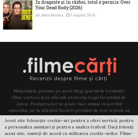
În dragoste și în război, totul e permis: Over
Your Dead Body (2026)
de
Alina Mușina
5 august 2026
Materialele postate pe acest blog aparțin în totalitate
filme-carti.ro și se află sub protecția Legii Dreptului de
Autor. Preluarea lor se poate face numai cu acordul
autorului, iar la sfârșitul fiecărei preluări de text trebuie să
existe un link către acest blog.
Acest site folosește cookie-uri pentru a oferi servicii, pentru
a personaliza anunțuri și pentru a analiza traficul. Dacă folosiți
Contact us:
jovi@filme-carti.ro
acest site, sunteți de acord cu utilizarea cookie-urilor. Filme-