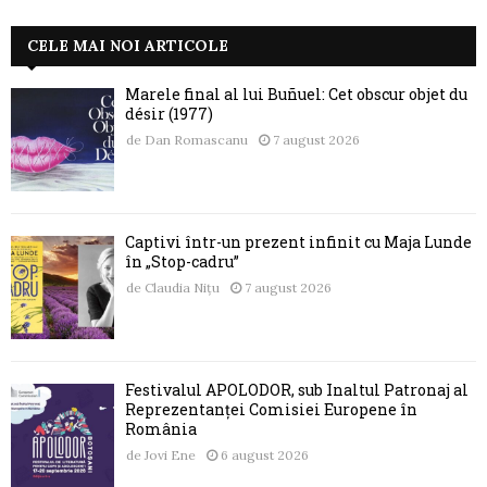
CELE MAI NOI ARTICOLE
Marele final al lui Buñuel: Cet obscur objet du
désir (1977)
de
Dan Romascanu
7 august 2026
Captivi într-un prezent infinit cu Maja Lunde
în „Stop-cadru”
de
Claudia Nițu
7 august 2026
Festivalul APOLODOR, sub Înaltul Patronaj al
Reprezentanței Comisiei Europene în
România
de
Jovi Ene
6 august 2026