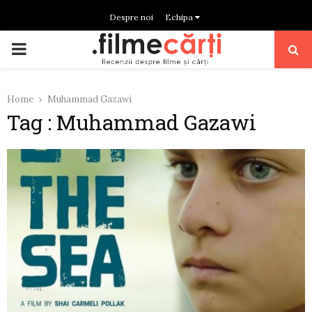
Despre noi
Echipa
PRIMARY
MENU
Home
Muhammad Gazawi
Tag : Muhammad Gazawi