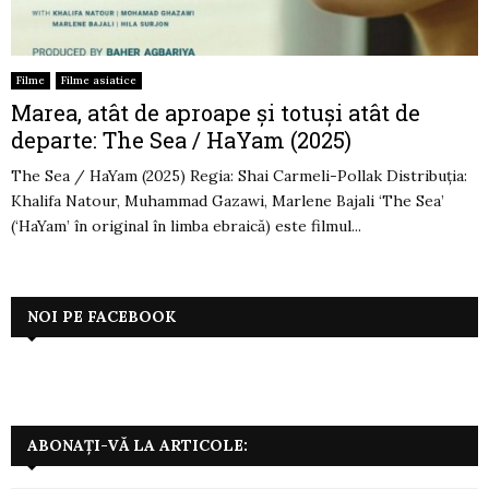
Filme
Filme asiatice
Marea, atât de aproape și totuși atât de
departe: The Sea / HaYam (2025)
The Sea / HaYam (2025) Regia: Shai Carmeli-Pollak Distribuția:
Khalifa Natour, Muhammad Gazawi, Marlene Bajali ‘The Sea’
(‘HaYam’ în original în limba ebraică) este filmul...
NOI PE FACEBOOK
ABONAȚI-VĂ LA ARTICOLE: