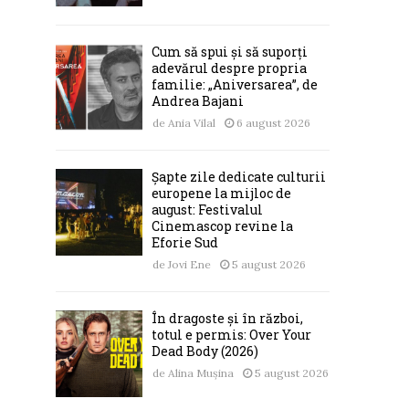
Cum să spui și să suporți
adevărul despre propria
familie: „Aniversarea”, de
Andrea Bajani
de
Ania Vilal
6 august 2026
Șapte zile dedicate culturii
europene la mijloc de
august: Festivalul
Cinemascop revine la
Eforie Sud
de
Jovi Ene
5 august 2026
În dragoste și în război,
totul e permis: Over Your
Dead Body (2026)
de
Alina Mușina
5 august 2026