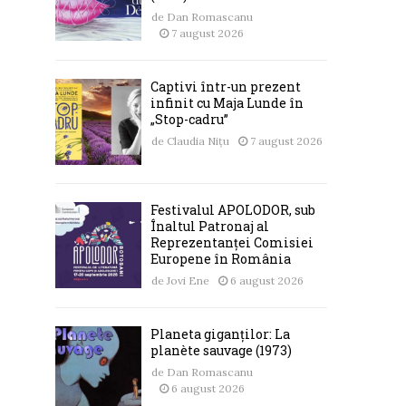
de
Dan Romascanu
7 august 2026
Captivi într-un prezent
infinit cu Maja Lunde în
„Stop-cadru”
de
Claudia Nițu
7 august 2026
Festivalul APOLODOR, sub
Înaltul Patronaj al
Reprezentanței Comisiei
Europene în România
de
Jovi Ene
6 august 2026
Planeta giganților: La
planète sauvage (1973)
de
Dan Romascanu
6 august 2026