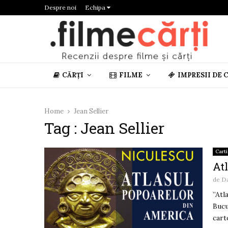
Despre noi
Echipa
CĂRȚI
FILME
IMPRESII DE 
Home
Jean Sellier
Tag : Jean Sellier
Carti
Atl
de
D
”Atl
Bucu
cart