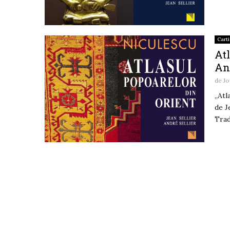
Carti
Atl
An
de
Jo
„Atl
de J
Trad