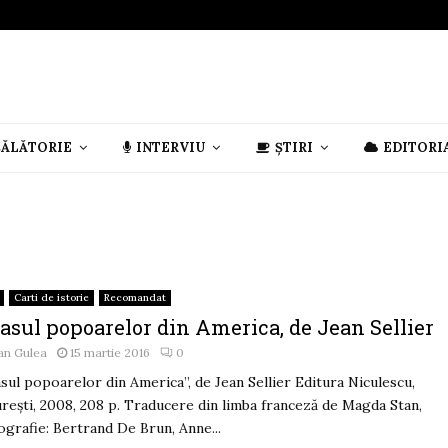
CĂLĂTORIE
INTERVIU
ȘTIRI
EDITORI
Carti de istorie
Recomandat
asul popoarelor din America, de Jean Sellier
an Gulea
15 martie 2016
0
asul popoarelor din America”, de Jean Sellier Editura Niculescu,
rești, 2008, 208 p. Traducere din limba franceză de Magda Stan,
ografie: Bertrand De Brun, Anne...