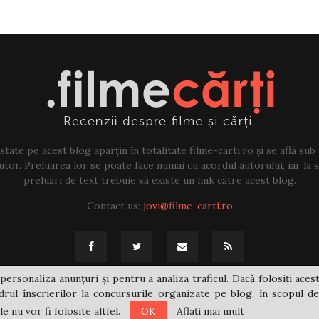
tate pe acest blog aparțin în totalitate filme-carti.ro și se află sub
tor. Preluarea lor se poate face numai cu acordul autorului, iar la sf
preluări de text trebuie să existe un link către acest blog.
Contact us:
jovi@filme-carti.ro
personaliza anunțuri și pentru a analiza traficul. Dacă folosiți acest
rul înscrierilor la concursurile organizate pe blog, în scopul de
 nu vor fi folosite altfel.
OK
Aflați mai mult
@2021 - filme-carti.ro