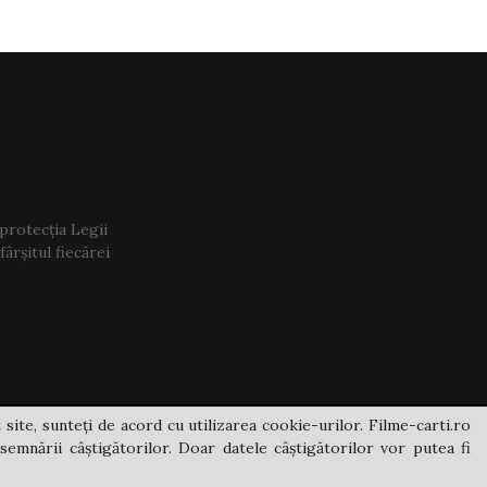
 protecția Legii
ârșitul fiecărei
 site, sunteți de acord cu utilizarea cookie-urilor. Filme-carti.ro
semnării câștigătorilor. Doar datele câștigătorilor vor putea fi