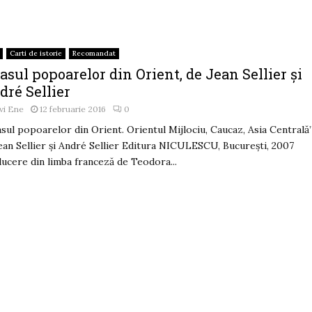
Carti de istorie
Recomandat
asul popoarelor din Orient, de Jean Sellier și
dré Sellier
vi Ene
12 februarie 2016
0
asul popoarelor din Orient. Orientul Mijlociu, Caucaz, Asia Centrală”
ean Sellier și André Sellier Editura NICULESCU, Bucureşti, 2007
ucere din limba franceză de Teodora...