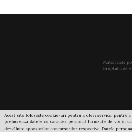
Materialele pos
Dreptului de Au
Acest site folosește cookie-uri pentru a oferi servicii, pentru a 
prelucrează datele cu caracter personal furnizate de voi în cad
dezvăluite sponsorilor concursurilor respective. Datele personale