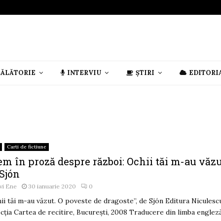
CĂLĂTORIE
INTERVIU
ȘTIRI
EDITORI
Carti de fictiune
m în proză despre război: Ochii tăi m-au văzu
 Sjón
vi Ene
30 ianuarie 2020
0
ii tăi m-au văzut. O poveste de dragoste”, de Sjón Editura Niculesc
cția Cartea de recitire, București, 2008 Traducere din limba engleză