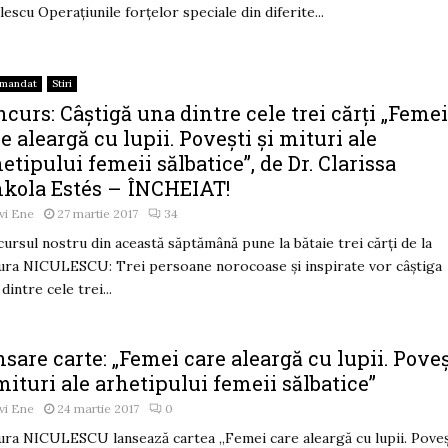
lescu Operațiunile forțelor speciale din diferite...
omandat
Stiri
curs: Câștigă una dintre cele trei cărți „Feme
e aleargă cu lupii. Poveşti şi mituri ale
etipului femeii sălbatice”, de Dr. Clarissa
nkola Estés – ÎNCHEIAT!
vi Ene
27 martie 2017
34
ursul nostru din această săptămână pune la bătaie trei cărți de la
ura NICULESCU: Trei persoane norocoase și inspirate vor câștiga
dintre cele trei...
sare carte: „Femei care aleargă cu lupii. Poveş
mituri ale arhetipului femeii sălbatice”
vi Ene
24 martie 2017
0
ura NICULESCU lansează cartea „Femei care aleargă cu lupii. Poveş