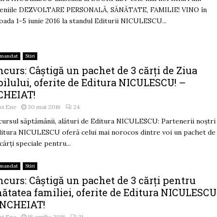
eniile DEZVOLTARE PERSONALĂ, SĂNĂTATE, FAMILIE! VINO în
oada 1-5 iunie 2016 la standul Editurii NICULESCU...
omandat
Stiri
curs: Câștigă un pachet de 3 cărți de Ziua
ilului, oferite de Editura NICULESCU! –
CHEIAT!
vi Ene
30 mai 2016
24
ursul săptămânii, alături de Editura NICULESCU: Partenerii noștri
ditura NICULESCU oferă celui mai norocos dintre voi un pachet de
 cărți speciale pentru...
omandat
Stiri
curs: Câștigă un pachet de 3 cărți pentru
ătatea familiei, oferite de Editura NICULESCU
ÎNCHEIAT!
vi Ene
18 aprilie 2016
21