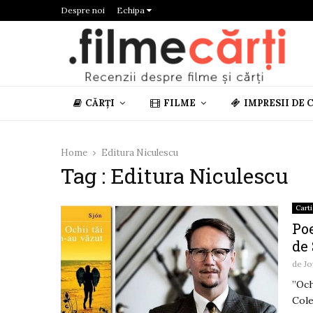
Despre noi
Echipa
CĂRȚI
FILME
IMPRESII DE 
Home
Editura Niculescu
Tag : Editura Niculescu
Carti
Poe
de
de
Jo
”Och
Cole