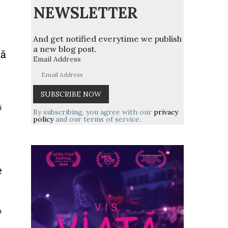
NEWSLETTER
And get notified everytime we publish
a new blog post.
tă
Email Address
i
By subscribing, you agree with our
privacy
policy
and our terms of service.
e
h