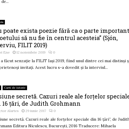
 de...
viu
 poate exista poezie fără ca o parte importan
oetului să nu fie în centrul acesteia” (Sjón,
erviu, FILIT 2019)
vi Ene
12 noiembrie 2019
0
 a făcut senzație la FILIT Iași 2019, fiind unul dintre cei mai distinși ș
prietenoși invitați. Acest lucru s-a dovedit și la interviul...
Carti de istorie
iune secretă. Cazuri reale ale forțelor special
n 16 țări, de Judith Grohmann
ctor Alartes
29 iunie 2017
0
iune secretă. Cazuri reale ale forțelor speciale din 16 țări”, de Judit
mann Editura Niculescu, București, 2016 Traducere: Mihaela