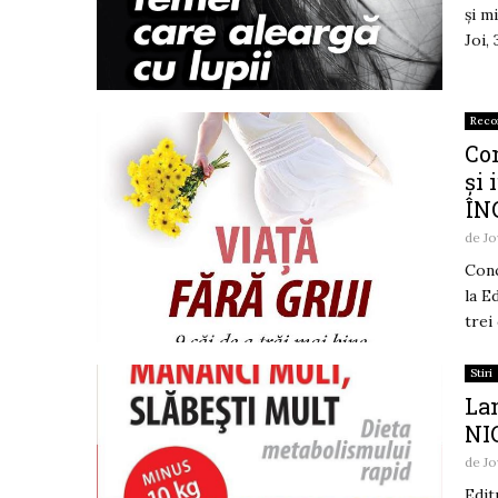
şi m
Joi, 
Rec
Con
și 
ÎN
de
Jo
Conc
la E
trei 
Stiri
Lan
NI
de
Jo
Edit