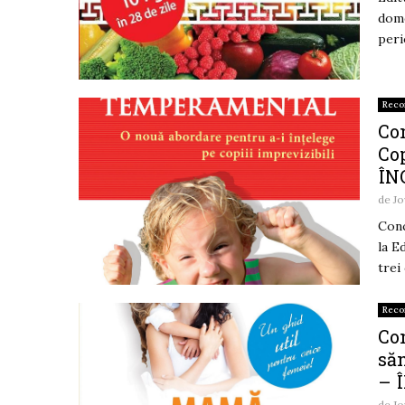
dom
peri
Rec
Con
Cop
ÎN
de
Jo
Conc
la E
trei
Rec
Con
săn
– 
de
Jo