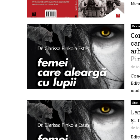
Nicu
Rec
Con
car
arh
Pi
de
Jo
Conc
Edit
unul 
Stiri
Lan
şi 
de
Jo
Edit