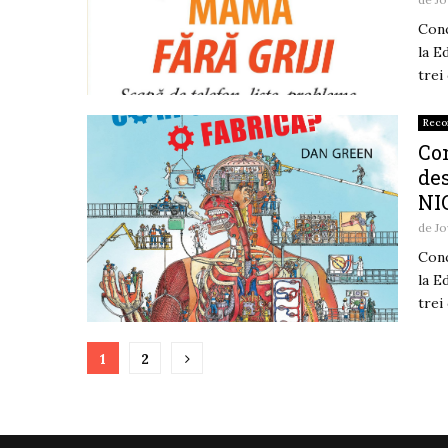
Conc
la E
trei
Rec
Con
de
NI
de
Jo
Conc
la E
trei
Paginație
1
2
articole