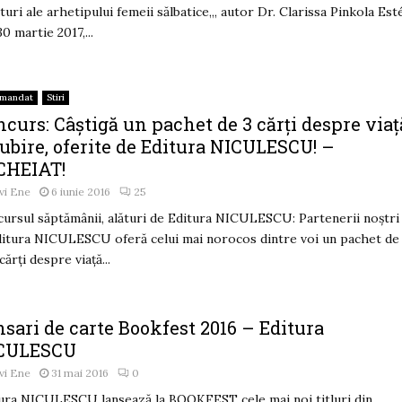
ituri ale arhetipului femeii sălbatice„, autor Dr. Clarissa Pinkola Est
30 martie 2017,...
omandat
Stiri
curs: Câștigă un pachet de 3 cărți despre viaț
iubire, oferite de Editura NICULESCU! –
CHEIAT!
vi Ene
6 iunie 2016
25
ursul săptămânii, alături de Editura NICULESCU: Partenerii noștri
ditura NICULESCU oferă celui mai norocos dintre voi un pachet de
cărți despre viață...
sari de carte Bookfest 2016 – Editura
CULESCU
vi Ene
31 mai 2016
0
ura NICULESCU lansează la BOOKFEST cele mai noi titluri din