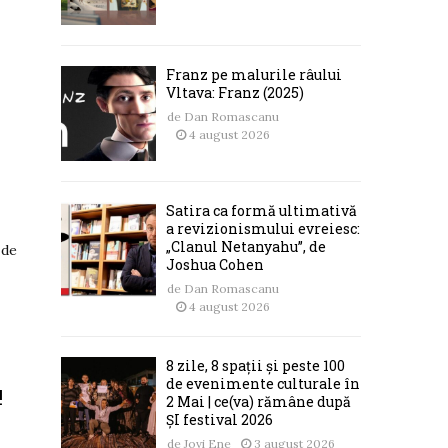
Franz pe malurile râului
Vltava: Franz (2025)
de
Dan Romascanu
4 august 2026
Satira ca formă ultimativă
a revizionismului evreiesc:
„Clanul Netanyahu”, de
 de
Joshua Cohen
de
Dan Romascanu
4 august 2026
8 zile, 8 spații și peste 100
de evenimente culturale în
!
2 Mai | ce(va) rămâne după
ȘI festival 2026
de
Jovi Ene
3 august 2026