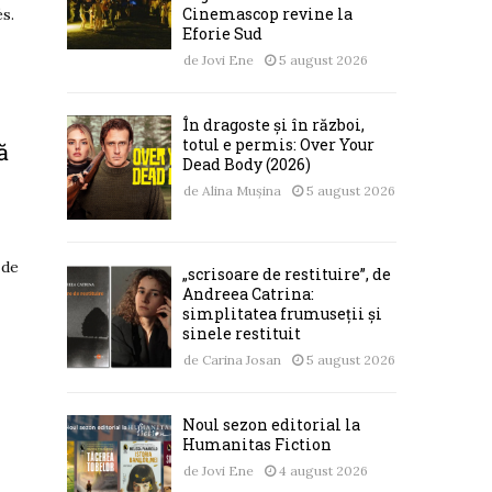
Cinemascop revine la
és.
Eforie Sud
de
Jovi Ene
5 august 2026
În dragoste și în război,
totul e permis: Over Your
ă
Dead Body (2026)
de
Alina Mușina
5 august 2026
 de
„scrisoare de restituire”, de
Andreea Catrina:
simplitatea frumuseții și
sinele restituit
de
Carina Josan
5 august 2026
Noul sezon editorial la
Humanitas Fiction
de
Jovi Ene
4 august 2026