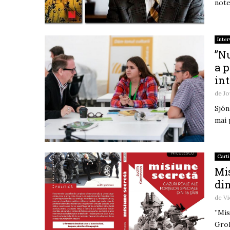
note
Inter
”Nu
a p
int
de
Jo
Sjón
mai 
Carti
Mis
di
de
Vi
”Mis
Groh