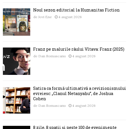
Noul sezon editorial la Humanitas Fiction
de
Jovi Ene
4 august 2026
Franz pe malurile râului Vltava: Franz (2025)
de
Dan Romascanu
4 august 2026
Satira ca formă ultimativă a revizionismului
evreiesc: „Clanul Netanyahu”, de Joshua
Cohen
de
Dan Romascanu
4 august 2026
8 zile, 8 spații și peste 100 de evenimente