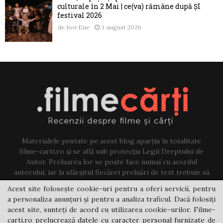
culturale în 2 Mai | ce(va) rămâne după ȘI
festival 2026
de
Jovi Ene
3 august 2026
Materialele postate pe acest blog aparțin în totalitate
filme-carti.ro și se află sub protecția Legii Dreptului de
Autor. Preluarea lor se poate face numai cu acordul
autorului, iar la sfârșitul fiecărei preluări de text trebuie să
existe un link către acest blog.
Acest site folosește cookie-uri pentru a oferi servicii, pentru
a personaliza anunțuri și pentru a analiza traficul. Dacă folosiți
Contact us:
jovi@filme-carti.ro
acest site, sunteți de acord cu utilizarea cookie-urilor. Filme-
carti.ro prelucrează datele cu caracter personal furnizate de