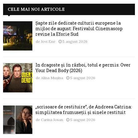
CELE MAI NOI ARTICOLE
Șapte zile dedicate culturii europene la
mijloc de august: Festivalul Cinemascop
revine la Eforie Sud
de
Jovi Ene
5 august 2026
În dragoste și în război, totul e permis: Over
Your Dead Body (2026)
de
Alina Mușina
5 august 2026
„scrisoare de restituire”, de Andreea Catrina:
simplitatea frumuseții și sinele restituit
de
Carina Josan
5 august 2026