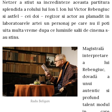
Netzer a stiut sa incredinteze aceasta partitura
splendida a rolului lui Ion I. Ion lui Victor Rebengiuc
si astfel – cei doi – regizor si actor au plamadit in
laboratoarele artei un personaj pe care nu il poti
uita multa vreme dupa ce luminile salii de cinema s-
au stins.
Magistrală
interpretare
a lui
Rebengiuc,
dovadă a
unui
autentic si
profund
Radu Beligan
talent modul
in care