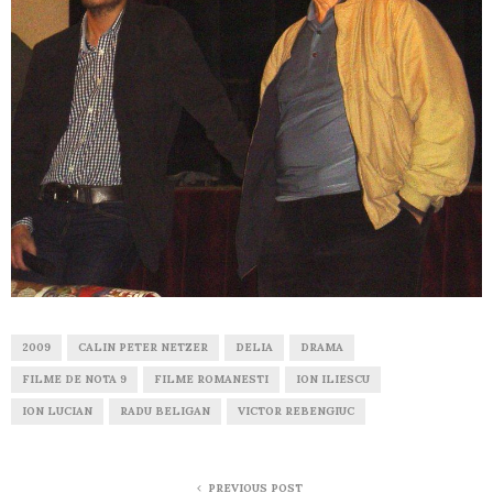
2009
CALIN PETER NETZER
DELIA
DRAMA
FILME DE NOTA 9
FILME ROMANESTI
ION ILIESCU
ION LUCIAN
RADU BELIGAN
VICTOR REBENGIUC
PREVIOUS POST