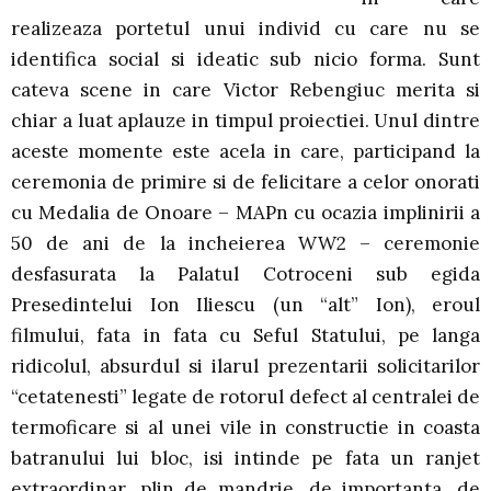
realizeaza portetul unui individ cu care nu se
identifica social si ideatic sub nicio forma. Sunt
cateva scene in care Victor Rebengiuc merita si
chiar a luat aplauze in timpul proiectiei. Unul dintre
aceste momente este acela in care, participand la
ceremonia de primire si de felicitare a celor onorati
cu Medalia de Onoare – MAPn cu ocazia implinirii a
50 de ani de la incheierea WW2 – ceremonie
desfasurata la Palatul Cotroceni sub egida
Presedintelui Ion Iliescu (un “alt” Ion), eroul
filmului, fata in fata cu Seful Statului, pe langa
ridicolul, absurdul si ilarul prezentarii solicitarilor
“cetatenesti” legate de rotorul defect al centralei de
termoficare si al unei vile in constructie in coasta
batranului lui bloc, isi intinde pe fata un ranjet
extraordinar, plin de mandrie, de importanta, de