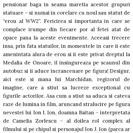
pensionar baga in seama maretia acestor grupuri
statuare – si numai in corelare cu noul sau statut de
“erou al WW2”. Fericirea si importanta in care se
complace irumpe din fiecare por al fetei atat de
opace pana la aceste evenimente. Aceeasi trecere
insa, prin fata statuilor, in momentele in care ii este
amenintata alura de erou si ii este privat dreptul la
Medalia de Onoare, il insingureaza pe scaunul din
autobuz si ii aduce incrancenare pe figura! Desigur,
aici este si mana lui Marchidan, regizorul de
imagine, care a stiut sa lucreze exceptional cu
figurile actorilor. Asa cum a stiut sa aduca si cateva
raze de lumina in film, aruncand stralucire pe figura
nevestei lui Ion I. Ion, doamna Baitan – interpretata
de Camelia Zorlescu – al doilea rol complex al
filmului si pe chipul si personajul Ion J. Ion (parca ar