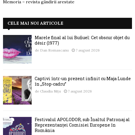
Memoria – revista gândirii arestate
CELE MAI NOI ARTICOLE
Marele final al lui Buñuel: Cet obscur objet du
désir (1977)
de
Dan Romascanu
7 august 2026
Captivi într-un prezent infinit cu Maja Lunde
în „Stop-cadru”
de
Claudia Nițu
7 august 2026
Festivalul APOLODOR, sub Înaltul Patronaj al
Reprezentanței Comisiei Europene în
România