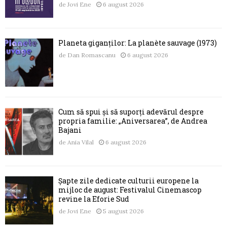
de
Jovi Ene
6 august 2026
Planeta giganților: La planète sauvage (1973)
de
Dan Romascanu
6 august 2026
Cum să spui și să suporți adevărul despre
propria familie: „Aniversarea”, de Andrea
Bajani
de
Ania Vilal
6 august 2026
Șapte zile dedicate culturii europene la
mijloc de august: Festivalul Cinemascop
revine la Eforie Sud
de
Jovi Ene
5 august 2026