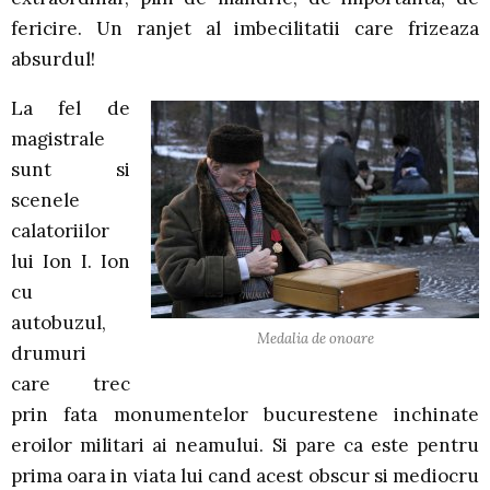
fericire. Un ranjet al imbecilitatii care frizeaza
absurdul!
La fel de
magistrale
sunt si
scenele
calatoriilor
lui Ion I. Ion
cu
autobuzul,
Medalia de onoare
drumuri
care trec
prin fata monumentelor bucurestene inchinate
eroilor militari ai neamului. Si pare ca este pentru
prima oara in viata lui cand acest obscur si mediocru