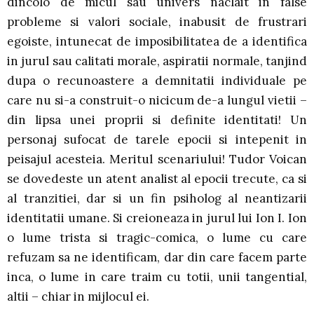
dincolo de micul sau univers naclait in false
probleme si valori sociale, inabusit de frustrari
egoiste, intunecat de imposibilitatea de a identifica
in jurul sau calitati morale, aspiratii normale, tanjind
dupa o recunoastere a demnitatii individuale pe
care nu si-a construit-o nicicum de-a lungul vietii –
din lipsa unei proprii si definite identitati! Un
personaj sufocat de tarele epocii si intepenit in
peisajul acesteia. Meritul scenariului! Tudor Voican
se dovedeste un atent analist al epocii trecute, ca si
al tranzitiei, dar si un fin psiholog al neantizarii
identitatii umane. Si creioneaza in jurul lui Ion I. Ion
o lume trista si tragic-comica, o lume cu care
refuzam sa ne identificam, dar din care facem parte
inca, o lume in care traim cu totii, unii tangential,
altii – chiar in mijlocul ei.