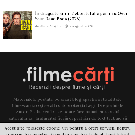
În dragoste și în război, totul e permis: Over
Your Dead Body (2026)
de
Alina Mușina
5 august 2026
Materialele postate pe acest blog aparțin în totalitate
filme-carti.ro și se află sub protecția Legii Dreptului de
Autor. Preluarea lor se poate face numai cu acordul
autorului, iar la sfârșitul fiecărei preluări de text trebuie să
existe un link către acest blog.
Acest site folosește cookie-uri pentru a oferi servicii, pentru
a personaliza anunțuri și pentru a analiza traficul. Dacă folosiți