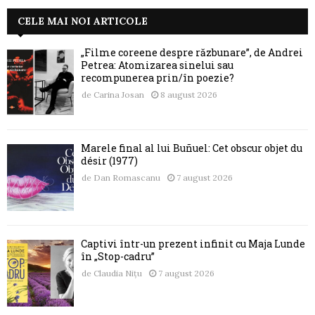
CELE MAI NOI ARTICOLE
„Filme coreene despre răzbunare”, de Andrei
Petrea: Atomizarea sinelui sau
recompunerea prin/în poezie?
de
Carina Josan
8 august 2026
Marele final al lui Buñuel: Cet obscur objet du
désir (1977)
de
Dan Romascanu
7 august 2026
Captivi într-un prezent infinit cu Maja Lunde
în „Stop-cadru”
de
Claudia Nițu
7 august 2026