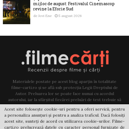
mijloc de august: Festivalul Cinemascop
revine la Eforie Sud
de
Jovi Ene
5 august 2026
Materialele postate pe acest blog aparțin în totalitate
filme-carti.ro și se află sub protecția Legii Dreptului de
Autor. Preluarea lor se poate face numai cu acordul
autorului, iar la sfârșitul fiecărei preluări de text trebuie să
existe un link către acest blog.
Acest site folosește cookie-uri pentru a oferi servicii, pentru
a personaliza anunțuri și pentru a analiza traficul. Dacă folosiți
Contact us:
jovi@filme-carti.ro
acest site, sunteți de acord cu utilizarea cookie-urilor. Filme-
carti.ro prelucrează datele cu caracter personal furnizate de