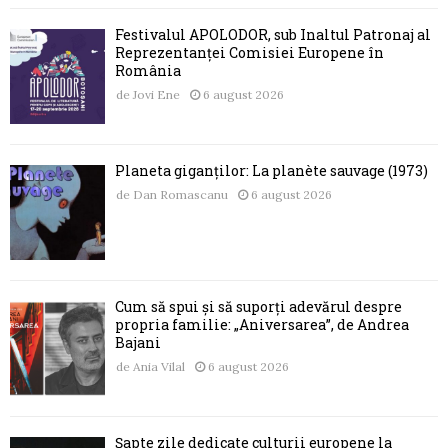
Festivalul APOLODOR, sub Înaltul Patronaj al
Reprezentanței Comisiei Europene în
România
de
Jovi Ene
6 august 2026
Planeta giganților: La planète sauvage (1973)
de
Dan Romascanu
6 august 2026
Cum să spui și să suporți adevărul despre
propria familie: „Aniversarea”, de Andrea
Bajani
de
Ania Vilal
6 august 2026
Șapte zile dedicate culturii europene la