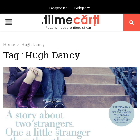
Despre noi
Echipa
PRIMARY
MENU
Home
Hugh Dancy
Tag : Hugh Dancy