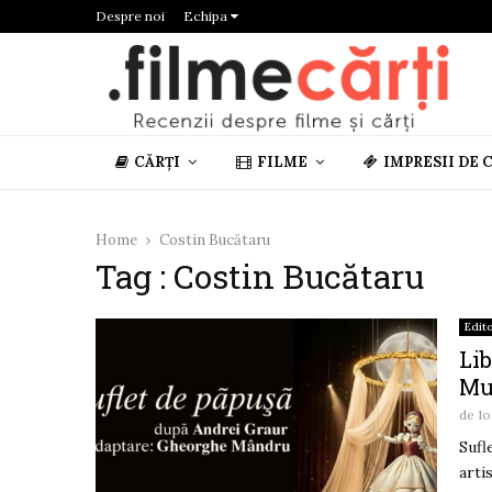
Despre noi
Echipa
CĂRȚI
FILME
IMPRESII DE 
Home
Costin Bucătaru
Tag : Costin Bucătaru
Edito
Lib
Mu
de
Io
Sufl
arti