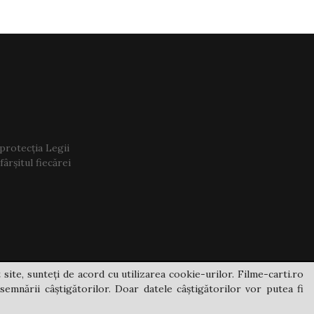
 protecția Legii
ârșitul fiecărei
 site, sunteți de acord cu utilizarea cookie-urilor. Filme-carti.ro
semnării câștigătorilor. Doar datele câștigătorilor vor putea fi