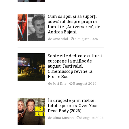
Cum să spui și să suporți
adevărul despre propria
familie: „Aniversarea”, de
Andrea Bajani
de
Ania Vilal
6 august 2026
Șapte zile dedicate culturii
europene la mijloc de
august: Festivalul
Cinemascop revine la
Eforie Sud
de
Jovi Ene
5 august 2026
În dragoste și în război,
totul e permis: Over Your
Dead Body (2026)
de
Alina Mușina
5 august 2026