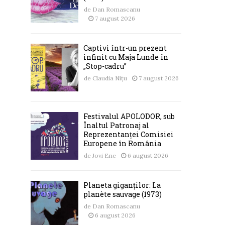
de
Dan Romascanu
7 august 2026
Captivi într-un prezent
infinit cu Maja Lunde în
„Stop-cadru”
de
Claudia Nițu
7 august 2026
Festivalul APOLODOR, sub
Înaltul Patronaj al
Reprezentanței Comisiei
Europene în România
de
Jovi Ene
6 august 2026
Planeta giganților: La
planète sauvage (1973)
de
Dan Romascanu
6 august 2026