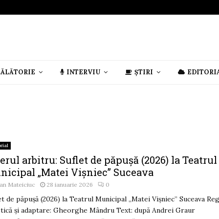
CĂLĂTORIE
INTERVIU
ȘTIRI
EDITORI
rial
erul arbitru: Suflet de păpușă (2026) la Teatrul
nicipal „Matei Vișniec” Suceava
an Mateiciuc
28 ianuarie 2026
0
et de păpușă (2026) la Teatrul Municipal „Matei Vișniec” Suceava Reg
stică și adaptare: Gheorghe Mândru Text: după Andrei Graur