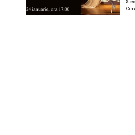
Scen
Core