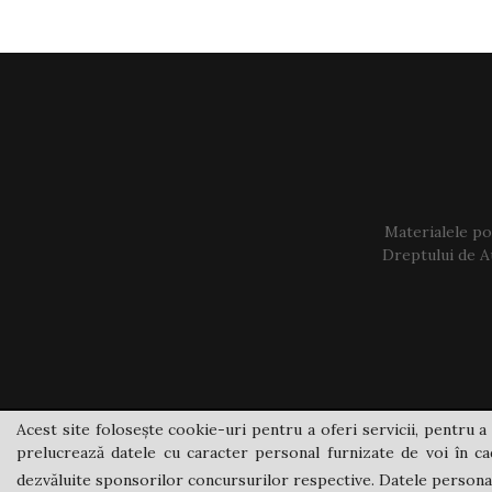
Materialele pos
Dreptului de Au
Acest site folosește cookie-uri pentru a oferi servicii, pentru a 
prelucrează datele cu caracter personal furnizate de voi în cad
dezvăluite sponsorilor concursurilor respective. Datele personale