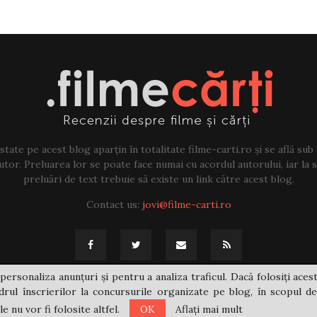
tate pe acest blog aparțin în totalitate filme-carti.ro și se află sub
tor. Preluarea lor se poate face numai cu acordul autorului, iar la sf
preluări de text trebuie să existe un link către acest blog.
Contact us:
jovi@filme-carti.ro
personaliza anunțuri și pentru a analiza traficul. Dacă folosiți acest
rul înscrierilor la concursurile organizate pe blog, în scopul de
 nu vor fi folosite altfel.
OK
Aflați mai mult
@2021 - filme-carti.ro