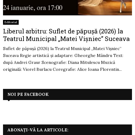
Editorial
Liberul arbitru: Suflet de păpușă (2026) la
Teatrul Municipal „Matei Vișniec” Suceava
Suflet de păpușă (2026) la Teatrul Municipal „Matei Vișniec”
Suceava Regie artistică și adaptare: Gheorghe Mândru Text:
după Andrei Graur Scenografie: Diana Mitulescu Muzică
originală: Viorel Burlacu Coregrafie: Alice Ioana Florentin...
NOI PE FACEBOOK
ABONAȚI-VĂ LA ARTICOLE: