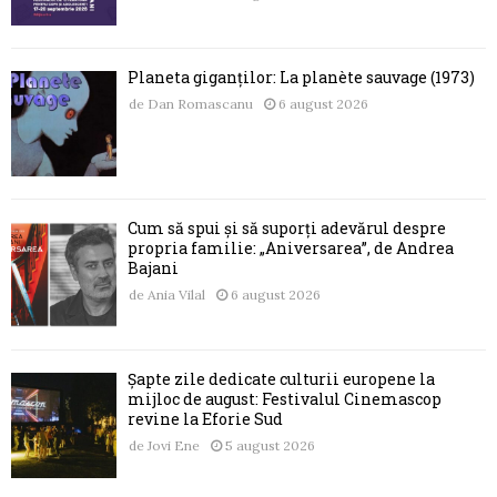
Planeta giganților: La planète sauvage (1973)
de
Dan Romascanu
6 august 2026
Cum să spui și să suporți adevărul despre
propria familie: „Aniversarea”, de Andrea
Bajani
de
Ania Vilal
6 august 2026
Șapte zile dedicate culturii europene la
mijloc de august: Festivalul Cinemascop
revine la Eforie Sud
de
Jovi Ene
5 august 2026