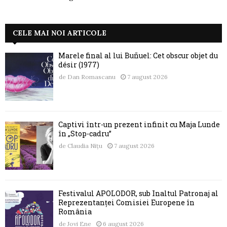
CELE MAI NOI ARTICOLE
Marele final al lui Buñuel: Cet obscur objet du
désir (1977)
de
Dan Romascanu
7 august 2026
Captivi într-un prezent infinit cu Maja Lunde
în „Stop-cadru”
de
Claudia Nițu
7 august 2026
Festivalul APOLODOR, sub Înaltul Patronaj al
Reprezentanței Comisiei Europene în
România
de
Jovi Ene
6 august 2026