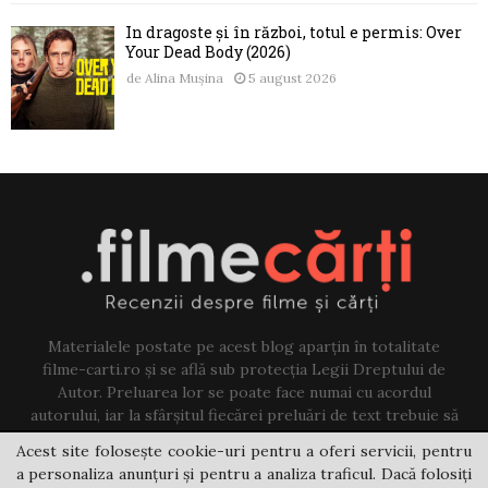
În dragoste și în război, totul e permis: Over
Your Dead Body (2026)
de
Alina Mușina
5 august 2026
Materialele postate pe acest blog aparțin în totalitate
filme-carti.ro și se află sub protecția Legii Dreptului de
Autor. Preluarea lor se poate face numai cu acordul
autorului, iar la sfârșitul fiecărei preluări de text trebuie să
existe un link către acest blog.
Acest site folosește cookie-uri pentru a oferi servicii, pentru
a personaliza anunțuri și pentru a analiza traficul. Dacă folosiți
Contact us:
jovi@filme-carti.ro