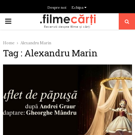
Despre noi
Echipa
PRIMARY
MENU
Home
Alexandru Marin
Tag : Alexandru Marin