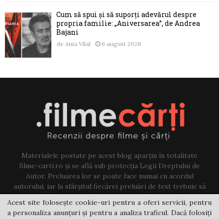
Cum să spui și să suporți adevărul despre
propria familie: „Aniversarea”, de Andrea
Bajani
de
Ania Vilal
6 august 2026
Materialele postate pe acest blog aparțin în totalitate
filme-carti.ro și se află sub protecția Legii Dreptului de
Autor. Preluarea lor se poate face numai cu acordul
autorului, iar la sfârșitul fiecărei preluări de text trebuie să
existe un link către acest blog.
Acest site folosește cookie-uri pentru a oferi servicii, pentru
a personaliza anunțuri și pentru a analiza traficul. Dacă folosiți
Contact us:
jovi@filme-carti.ro