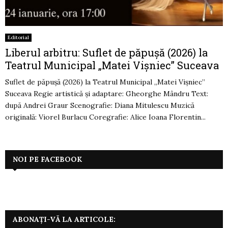
Editorial
Liberul arbitru: Suflet de păpușă (2026) la
Teatrul Municipal „Matei Vișniec” Suceava
Suflet de păpușă (2026) la Teatrul Municipal „Matei Vișniec”
Suceava Regie artistică și adaptare: Gheorghe Mândru Text:
după Andrei Graur Scenografie: Diana Mitulescu Muzică
originală: Viorel Burlacu Coregrafie: Alice Ioana Florentin...
NOI PE FACEBOOK
ABONAȚI-VĂ LA ARTICOLE: