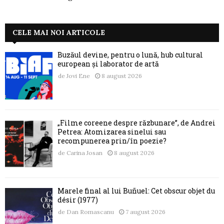
CELE MAI NOI ARTICOLE
Buzăul devine, pentru o lună, hub cultural
european și laborator de artă
de
Jovi Ene
8 august 2026
„Filme coreene despre răzbunare”, de Andrei
Petrea: Atomizarea sinelui sau
recompunerea prin/în poezie?
de
Carina Josan
8 august 2026
Marele final al lui Buñuel: Cet obscur objet du
désir (1977)
de
Dan Romascanu
7 august 2026