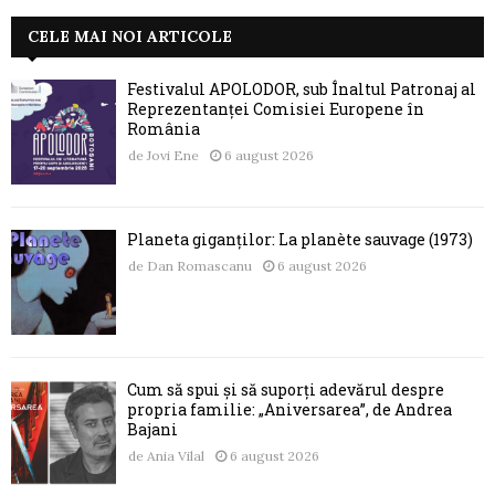
CELE MAI NOI ARTICOLE
Festivalul APOLODOR, sub Înaltul Patronaj al
Reprezentanței Comisiei Europene în
România
de
Jovi Ene
6 august 2026
Planeta giganților: La planète sauvage (1973)
de
Dan Romascanu
6 august 2026
Cum să spui și să suporți adevărul despre
propria familie: „Aniversarea”, de Andrea
Bajani
de
Ania Vilal
6 august 2026