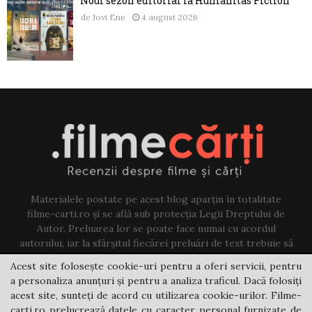
Noul sezon editorial la Humanitas Fiction
de
Jovi Ene
4 august 2026
Materialele postate pe acest blog aparțin în totalitate
filme-carti.ro și se află sub protecția Legii Dreptului de
Autor. Preluarea lor se poate face numai cu acordul
autorului, iar la sfârșitul fiecărei preluări de text trebuie să
existe un link către acest blog.
Acest site folosește cookie-uri pentru a oferi servicii, pentru
a personaliza anunțuri și pentru a analiza traficul. Dacă folosiți
Contact us:
jovi@filme-carti.ro
acest site, sunteți de acord cu utilizarea cookie-urilor. Filme-
carti.ro prelucrează datele cu caracter personal furnizate de