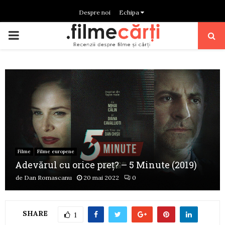
Despre noi
Echipa
PRIMARY
MENU
Filme
Filme europene
Adevărul cu orice preț? – 5 Minute (2019)
de
Dan Romascanu
20 mai 2022
0
SHARE
1