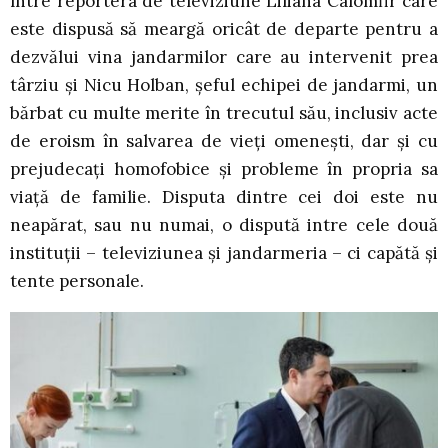
între reportera de televiziune Liliana Calomfir care
este dispusă să meargă oricât de departe pentru a
dezvălui vina jandarmilor care au intervenit prea
târziu și Nicu Holban, șeful echipei de jandarmi, un
bărbat cu multe merite în trecutul său, inclusiv acte
de eroism în salvarea de vieți omenești, dar și cu
prejudecați homofobice și probleme în propria sa
viață de familie. Disputa dintre cei doi este nu
neapărat, sau nu numai, o dispută intre cele două
instituții – televiziunea și jandarmeria – ci capătă și
tente personale.