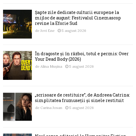
Șapte zile dedicate culturii europene la
mijloc de august: Festivalul Cinemascop
revine la Eforie Sud
de
Jovi Ene
5 august 2026
În dragoste și în război, totul e permis: Over
Your Dead Body (2026)
de
Alina Mușina
5 august 2026
„scrisoare de restituire”, de Andreea Catrina:
simplitatea frumuseții și sinele restituit
de
Carina Josan
5 august 2026