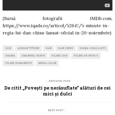
(Sursă fotografii: IMDb.com,
https://www.iqads.ro/articol/52647/5-minute-in-
regia-lui-dan-chisu-lansat-oficial-in-20-noiembrie)
2019
ADRIAN TITIENI
DAN
DAN CHISU
DIANA CAVALLIOTI
DRAMA
EMANUEL PARVU
FILME 2019
FILME DE NOTA 8
FILME ROMANESTI
MIHAI CALIN
PREVIOUS POST
De citit „Povești pe nerăsuflate” alături de cei
mici și dulci
NEXT POST