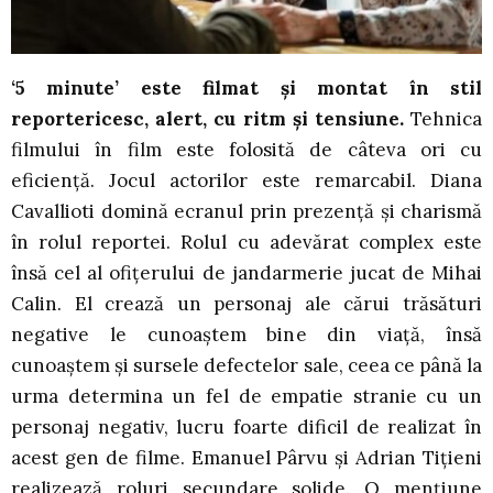
‘5 minute’ este filmat și montat în stil
reportericesc, alert, cu ritm și tensiune.
Tehnica
filmului în film este folosită de câteva ori cu
eficiență. Jocul actorilor este remarcabil. Diana
Cavallioti domină ecranul prin prezență și charismă
în rolul reportei. Rolul cu adevărat complex este
însă cel al ofițerului de jandarmerie jucat de Mihai
Calin. El crează un personaj ale cărui trăsături
negative le cunoaștem bine din viață, însă
cunoaștem și sursele defectelor sale, ceea ce până la
urma determina un fel de empatie stranie cu un
personaj negativ, lucru foarte dificil de realizat în
acest gen de filme. Emanuel Pârvu și Adrian Tițieni
realizează roluri secundare solide. O mențiune