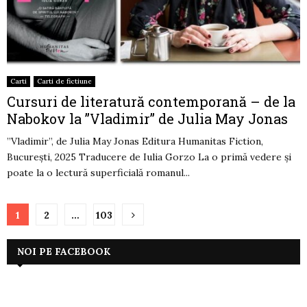
Carti
Carti de fictiune
Cursuri de literatură contemporană – de la
Nabokov la ”Vladimir” de Julia May Jonas
”Vladimir”, de Julia May Jonas Editura Humanitas Fiction,
București, 2025 Traducere de Iulia Gorzo La o primă vedere și
poate la o lectură superficială romanul...
Paginație
1
2
…
103
articole
NOI PE FACEBOOK