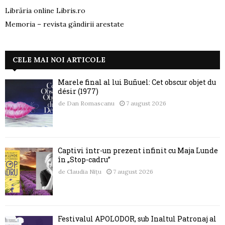
Librăria online Libris.ro
Memoria – revista gândirii arestate
CELE MAI NOI ARTICOLE
Marele final al lui Buñuel: Cet obscur objet du
désir (1977)
de
Dan Romascanu
7 august 2026
Captivi într-un prezent infinit cu Maja Lunde
în „Stop-cadru”
de
Claudia Nițu
7 august 2026
Festivalul APOLODOR, sub Înaltul Patronaj al