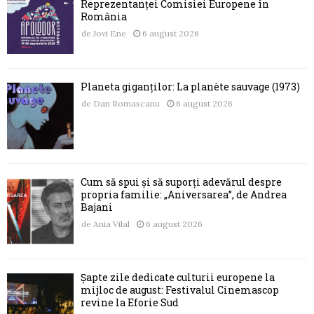
Reprezentanței Comisiei Europene în
România
de
Jovi Ene
6 august 2026
Planeta giganților: La planète sauvage (1973)
de
Dan Romascanu
6 august 2026
Cum să spui și să suporți adevărul despre
propria familie: „Aniversarea”, de Andrea
Bajani
de
Ania Vilal
6 august 2026
Șapte zile dedicate culturii europene la
mijloc de august: Festivalul Cinemascop
revine la Eforie Sud