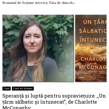
Romanul de ficțiune istorică, Fata de dincolo...
Carti
Carti de fictiune
Speranță și luptă pentru supraviețuire. ,,Un
țărm sălbatic și întunecat”, de Charlotte
McConaghy