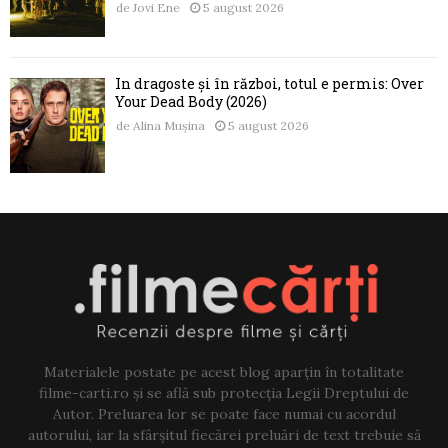
de
Jovi Ene
5 august 2026
În dragoste și în război, totul e permis: Over
Your Dead Body (2026)
de
Alina Mușina
5 august 2026
Materialele postate pe acest blog aparțin în totalitate
filme-carti.ro și se află sub protecția Legii Dreptului de
Autor. Preluarea lor se poate face numai cu acordul
autorului, iar la sfârșitul fiecărei preluări de text trebuie să