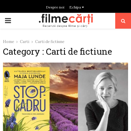
Despre noi
Echipa
PRIMARY
MENU
Home
Carti
Carti de fictiune
Category : Carti de fictiune