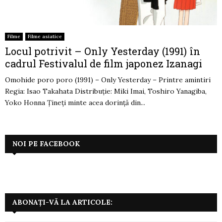
Filme
Filme asiatice
Locul potrivit – Only Yesterday (1991) în
cadrul Festivalul de film japonez Izanagi
Omohide poro poro (1991) – Only Yesterday – Printre amintiri
Regia: Isao Takahata Distribuție: Miki Imai, Toshiro Yanagiba,
Yoko Honna Țineți minte acea dorință din...
NOI PE FACEBOOK
ABONAȚI-VĂ LA ARTICOLE: