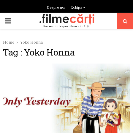
Despre noi
Echipa
PRIMARY
MENU
Home
Yoko Honna
Tag : Yoko Honna