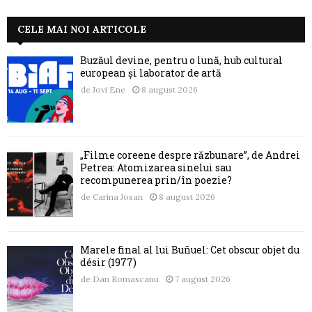
CELE MAI NOI ARTICOLE
Buzăul devine, pentru o lună, hub cultural
european și laborator de artă
de
Jovi Ene
8 august 2026
„Filme coreene despre răzbunare”, de Andrei
Petrea: Atomizarea sinelui sau
recompunerea prin/în poezie?
de
Carina Josan
8 august 2026
Marele final al lui Buñuel: Cet obscur objet du
désir (1977)
de
Dan Romascanu
7 august 2026