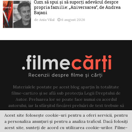
Cum să spui și să suporți adevărul despre
propria familie: „Aniversarea”, de Andrea
Bajani
de
Ania Vilal
6 august 2026
Materialele postate pe acest blog aparțin în totalitate
filme-carti.ro și se află sub protecția Legii Dreptului de
Autor. Preluarea lor se poate face numai cu acordul
autorului, iar la sfârșitul fiecărei preluări de text trebuie să
existe un link către acest blog.
Acest site folosește cookie-uri pentru a oferi servicii, pentru
a personaliza anunțuri și pentru a analiza traficul. Dacă folosiți
Contact us:
jovi@filme-carti.ro
acest site, sunteți de acord cu utilizarea cookie-urilor. Filme-