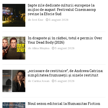
Șapte zile dedicate culturii europene la
mijloc de august: Festivalul Cinemascop
revine la Eforie Sud
de
Jovi Ene
5 august 2026
În dragoste și în război, totul e permis: Over
Your Dead Body (2026)
de
Alina Mușina
5 august 2026
„scrisoare de restituire”, de Andreea Catrina:
simplitatea frumuseții și sinele restituit
de
Carina Josan
5 august 2026
Noul sezon editorial la Humanitas Fiction