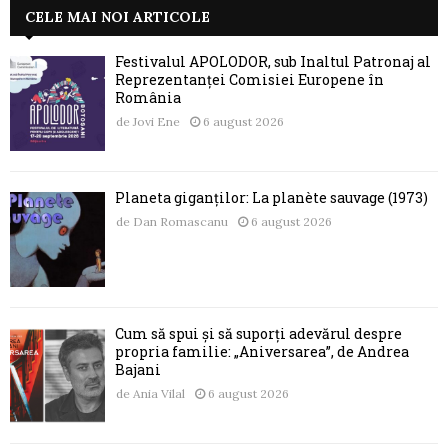
CELE MAI NOI ARTICOLE
Festivalul APOLODOR, sub Înaltul Patronaj al
Reprezentanței Comisiei Europene în
România
de
Jovi Ene
6 august 2026
Planeta giganților: La planète sauvage (1973)
de
Dan Romascanu
6 august 2026
Cum să spui și să suporți adevărul despre
propria familie: „Aniversarea”, de Andrea
Bajani
de
Ania Vilal
6 august 2026