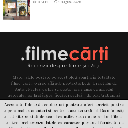
de
Jovi Ene
4 august 2026
Materialele postate pe acest blog aparțin în totalitate
filme-carti.ro și se află sub protecția Legii Dreptului de
Autor. Preluarea lor se poate face numai cu acordul
autorului, iar la sfârșitul fiecărei preluări de text trebuie să
existe un link către acest blog.
Acest site folosește cookie-uri pentru a oferi servicii, pentru
a personaliza anunțuri și pentru a analiza traficul. Dacă folosiți
Contact us:
jovi@filme-carti.ro
acest site, sunteți de acord cu utilizarea cookie-urilor. Filme-
carti.ro prelucrează datele cu caracter personal furnizate de