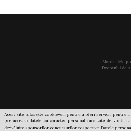
Materialele pos
Dreptului de Au
Acest site folosește cookie-uri pentru a oferi servicii, pentru a 
prelucrează datele cu caracter personal furnizate de voi în cad
dezvăluite sponsorilor concursurilor respective. Datele personale