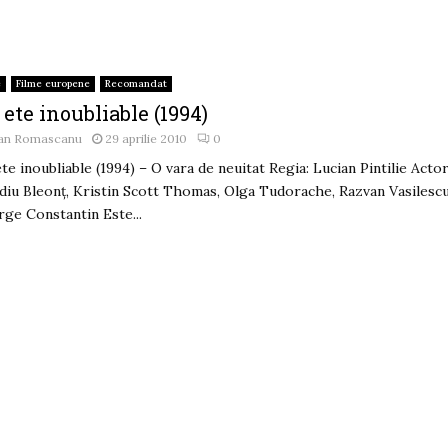
e
Filme europene
Recomandat
ete inoubliable (1994)
an Romascanu
29 aprilie 2010
0
te inoubliable (1994) – O vara de neuitat Regia: Lucian Pintilie Actor
diu Bleonţ, Kristin Scott Thomas, Olga Tudorache, Razvan Vasilescu
ge Constantin Este...