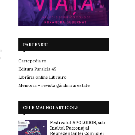
PARTENERI
i:
,
Cartepedia.ro
Editura Paralela 45
Librăria online Libris.ro
Memoria – revista gândirii arestate
CELE MAI NOI ARTICOLE
Festivalul APOLODOR, sub
Înaltul Patronaj al
Reprezentanței Comisiei