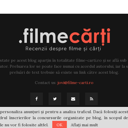
tate pe acest blog aparțin în totalitate filme-carti.ro și se află sub
tor. Preluarea lor se poate face numai cu acordul autorului, iar la sf
preluări de text trebuie să existe un link către acest blog.
Contact us:
jovi@filme-carti.ro
personaliza anunțuri și pentru a analiza traficul. Dacă folosiți acest
rul înscrierilor la concursurile organizate pe blog, în scopul de
 nu vor fi folosite altfel.
OK
Aflați mai mult
@2021 - filme-carti.ro