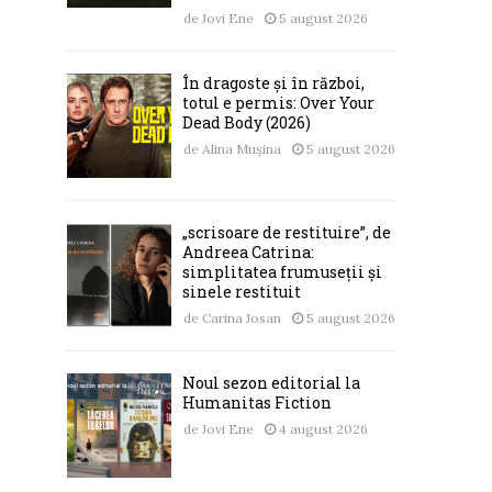
de
Jovi Ene
5 august 2026
În dragoste și în război,
totul e permis: Over Your
Dead Body (2026)
de
Alina Mușina
5 august 2026
„scrisoare de restituire”, de
Andreea Catrina:
simplitatea frumuseții și
sinele restituit
de
Carina Josan
5 august 2026
Noul sezon editorial la
Humanitas Fiction
de
Jovi Ene
4 august 2026