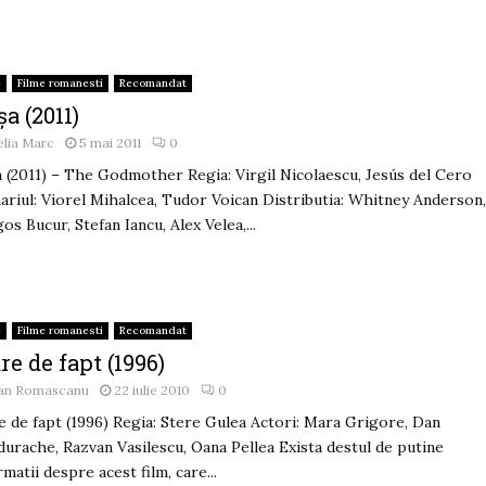
e
Filme romanesti
Recomandat
a (2011)
lia Marc
5 mai 2011
0
 (2011) – The Godmother Regia: Virgil Nicolaescu, Jesús del Cero
ariul: Viorel Mihalcea, Tudor Voican Distributia: Whitney Anderson
os Bucur, Stefan Iancu, Alex Velea,...
e
Filme romanesti
Recomandat
re de fapt (1996)
an Romascanu
22 iulie 2010
0
e de fapt (1996) Regia: Stere Gulea Actori: Mara Grigore, Dan
urache, Razvan Vasilescu, Oana Pellea Exista destul de putine
rmatii despre acest film, care...