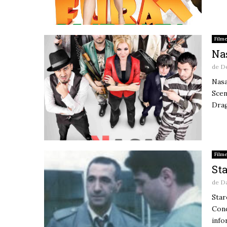
Film
Naş
de
De
Nasa
Scen
Drag
Film
Sta
de
D
Star
Cond
info