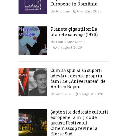
Europene în România
de
Jovi Ene
6 august 2026
Planeta giganților: La
planète sauvage (1973)
de
Dan Romascanu
6 august 2026
Cum să spui și să suporți
adevărul despre propria
familie: „Aniversarea”, de
Andrea Bajani
de
Ania Vilal
6 august 2026
Șapte zile dedicate culturii
europene la mijloc de
august: Festivalul
Cinemascop revine la
Eforie Sud