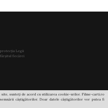
 protecția Legii
ârșitul fiecărei
 site, sunteți de acord cu utilizarea cookie-urilor. Filme-carti.ro
semnării câștigătorilor. Doar datele câștigătorilor vor putea fi