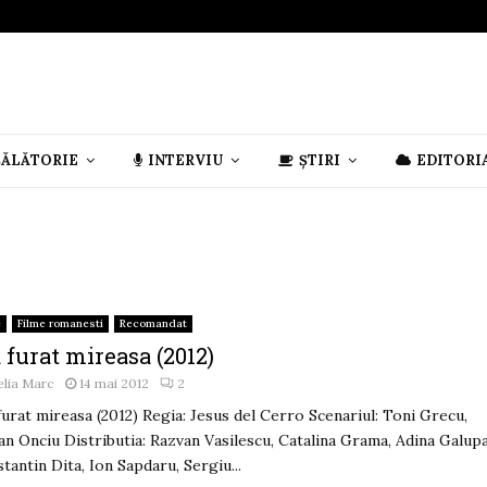
CĂLĂTORIE
INTERVIU
ȘTIRI
EDITORI
e
Filme romanesti
Recomandat
 furat mireasa (2012)
lia Marc
14 mai 2012
2
furat mireasa (2012) Regia: Jesus del Cerro Scenariul: Toni Grecu,
an Onciu Distributia: Razvan Vasilescu, Catalina Grama, Adina Galupa
tantin Dita, Ion Sapdaru, Sergiu...