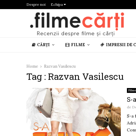
Despre noi
Echipa
CĂRȚI
FILME
IMPRESII DE 
Home
Razvan Vasilescu
Tag : Razvan Vasilescu
Film
S-a
de
De
S-a 
Adri
Cons