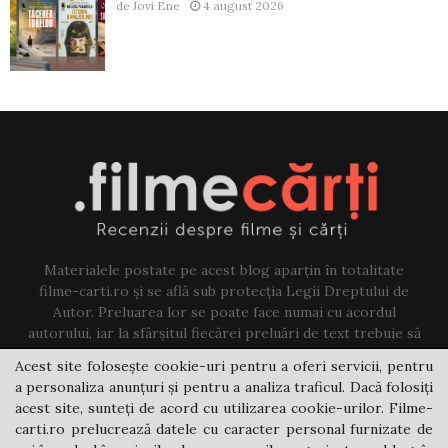
de
Jovi Ene
4 august 2026
Materialele postate pe acest blog aparțin în totalitate
filme-carti.ro și se află sub protecția Legii Dreptului de
Autor. Preluarea lor se poate face numai cu acordul
autorului, iar la sfârșitul fiecărei preluări de text trebuie să
existe un link către acest blog.
Acest site folosește cookie-uri pentru a oferi servicii, pentru
a personaliza anunțuri și pentru a analiza traficul. Dacă folosiți
Contact us:
jovi@filme-carti.ro
acest site, sunteți de acord cu utilizarea cookie-urilor. Filme-
carti.ro prelucrează datele cu caracter personal furnizate de