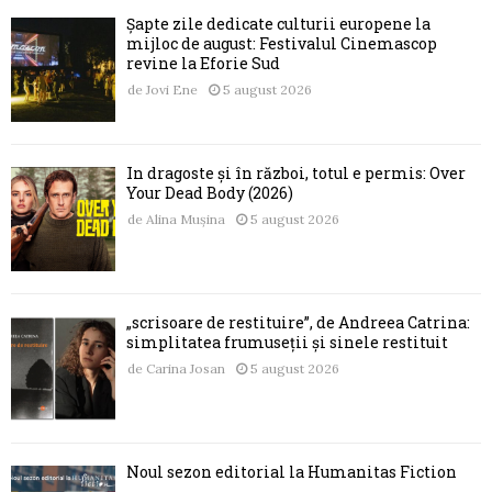
Șapte zile dedicate culturii europene la
mijloc de august: Festivalul Cinemascop
revine la Eforie Sud
de
Jovi Ene
5 august 2026
În dragoste și în război, totul e permis: Over
Your Dead Body (2026)
de
Alina Mușina
5 august 2026
„scrisoare de restituire”, de Andreea Catrina:
simplitatea frumuseții și sinele restituit
de
Carina Josan
5 august 2026
Noul sezon editorial la Humanitas Fiction