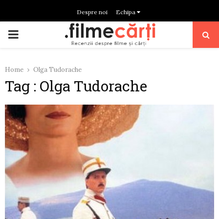
Despre noi
Echipa
PRIMARY
MENU
Home
Olga Tudorache
Tag : Olga Tudorache