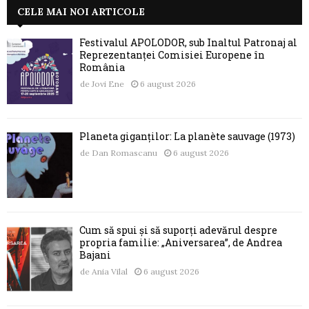
CELE MAI NOI ARTICOLE
Festivalul APOLODOR, sub Înaltul Patronaj al
Reprezentanței Comisiei Europene în
România
de
Jovi Ene
6 august 2026
Planeta giganților: La planète sauvage (1973)
de
Dan Romascanu
6 august 2026
Cum să spui și să suporți adevărul despre
propria familie: „Aniversarea”, de Andrea
Bajani
de
Ania Vilal
6 august 2026