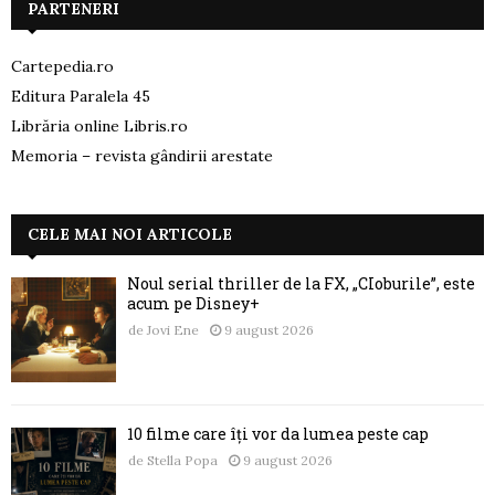
PARTENERI
Cartepedia.ro
Editura Paralela 45
Librăria online Libris.ro
Memoria – revista gândirii arestate
CELE MAI NOI ARTICOLE
Noul serial thriller de la FX, „CIoburile”, este
acum pe Disney+
de
Jovi Ene
9 august 2026
10 filme care îți vor da lumea peste cap
de
Stella Popa
9 august 2026