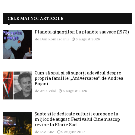
CELE MAI NOI ARTICOLE
Planeta giganților: La planète sauvage (1973)
de
Dan Romascanu
6 august 2026
Cum să spui și să suporți adevărul despre
propria familie: „Aniversarea”, de Andrea
Bajani
de
Ania Vilal
6 august 2026
Șapte zile dedicate culturii europene la
mijloc de august: Festivalul Cinemascop
revine la Eforie Sud
de
Jovi Ene
5 august 2026