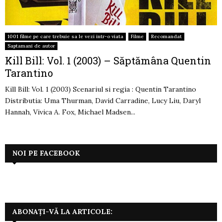
1001 filme pe care trebuie sa le vezi intr-o viata
Filme
Recomandat
Saptamani de autor
Kill Bill: Vol. 1 (2003) – Săptămâna Quentin
Tarantino
Kill Bill: Vol. 1 (2003) Scenariul si regia : Quentin Tarantino
Distributia: Uma Thurman, David Carradine, Lucy Liu, Daryl
Hannah, Vivica A. Fox, Michael Madsen...
NOI PE FACEBOOK
ABONAȚI-VĂ LA ARTICOLE: