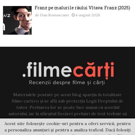
Franz pe malurile râului Vltava: Franz (2025)
de
Dan Romascanu
4 august 2026
Materialele postate pe acest blog aparțin în totalitate
filme-carti.ro și se află sub protecția Legii Dreptului de
Autor. Preluarea lor se poate face numai cu acordul
autorului, iar la sfârșitul fiecărei preluări de text trebuie să
existe un link către acest blog.
Acest site folosește cookie-uri pentru a oferi servicii, pentru
a personaliza anunțuri și pentru a analiza traficul. Dacă folosiți
Contact us:
jovi@filme-carti.ro