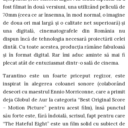
fost filmat în două versiuni, una utilizând peliculă de
70mm (ceea ce ar însemna, în mod normal, o imagine
de doua ori mai largă și o calitate net superioară) și
una digitală, cinematografele din România nu
dispun încă de tehnologia necesară proiectării celei
dintâi. Cu toate acestea, producția rămâne fabuloasă
și în format digital. Rar îmi aduc aminte să mai fi
plecat atât de entuziasmat dintr-o sală de cinema.
Tarantino este un foarte priceput regizor, este
inspirat în alegerea coloanei sonore (colaborând
deseori cu maestrul Ennio Morriconne, care a primit
deja Globul de Aur la categoria “Best Original Score
– Motion Picture” pentru acest film), însă punctul
său forte este, fără îndoială, scrisul, fapt pentru care
“The Hateful Eight” este un film solid cu subiect de