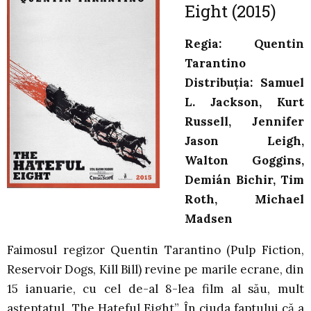
Eight (2015)
Regia: Quentin
Tarantino
Distribuția: Samuel
L. Jackson, Kurt
Russell, Jennifer
Jason Leigh,
Walton Goggins,
Demián Bichir, Tim
Roth, Michael
Madsen
Faimosul regizor Quentin Tarantino (Pulp Fiction,
Reservoir Dogs, Kill Bill) revine pe marile ecrane, din
15 ianuarie, cu cel de-al 8-lea film al său, mult
așteptatul „The Hateful Eight”. În ciuda faptului că a