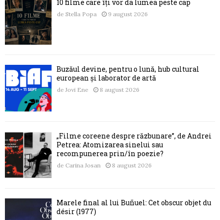
10 filme care îți vor da lumea peste cap
de
Stella Popa
9 august 2026
Buzăul devine, pentru o lună, hub cultural
european și laborator de artă
de
Jovi Ene
8 august 2026
„Filme coreene despre răzbunare”, de Andrei
Petrea: Atomizarea sinelui sau
recompunerea prin/în poezie?
de
Carina Josan
8 august 2026
Marele final al lui Buñuel: Cet obscur objet du
désir (1977)