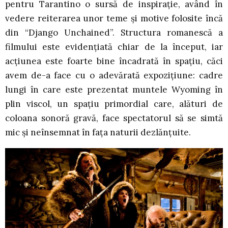
pentru Tarantino o sursă de inspirație, având în
vedere reiterarea unor teme și motive folosite încă
din “Django Unchained”. Structura romanescă a
filmului este evidențiată chiar de la început, iar
acțiunea este foarte bine încadrată în spațiu, căci
avem de-a face cu o adevărată expozițiune: cadre
lungi în care este prezentat muntele Wyoming în
plin viscol, un spațiu primordial care, alături de
coloana sonoră gravă, face spectatorul să se simtă
mic și neînsemnat în fața naturii dezlănțuite.