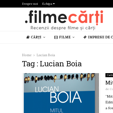
Despre noi
Echipa
CĂRȚI
FILME
IMPRESII DE 
Home
Lucian Boia
Tag : Lucian Boia
Carti
Mi
de
C
”Mit
Edit
a fos