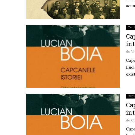
acum
Carti
Cap
int
de
Vi
Capc
Luci
exis
Carti
Cap
int
de
C
Capc