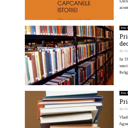
Luci
acum
Prin 
Pri
de
de
D
In ‘
unei
Belg
Prin 
Pri
de
D
Vlad
figu