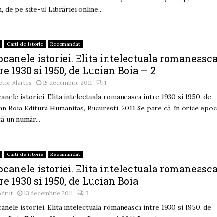
, de pe site-ul Librăriei online...
Carti de istorie
Recomandat
canele istoriei. Elita intelectuala romaneasc
re 1930 si 1950, de Lucian Boia – 2
ctor Alartes
15 decembrie 2011
1
anele istoriei. Elita intelectuala romaneasca intre 1930 si 1950, de
an Boia Editura Humanitas, Bucuresti, 2011 Se pare că, în orice epoc
tă un număr...
Carti de istorie
Recomandat
canele istoriei. Elita intelectuala romaneasc
re 1930 si 1950, de Lucian Boia
odrut
13 decembrie 2011
3
anele istoriei. Elita intelectuala romaneasca intre 1930 si 1950, de