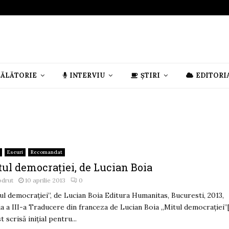
CĂLĂTORIE
INTERVIU
ȘTIRI
EDITORI
Eseuri
Recomandat
tul democraţiei, de Lucian Boia
odrut
10 aprilie 2013
0
ul democraţiei”, de Lucian Boia Editura Humanitas, Bucuresti, 2013,
ia a III-a Traducere din franceza de Lucian Boia „Mitul democraţiei”
t scrisă iniţial pentru...