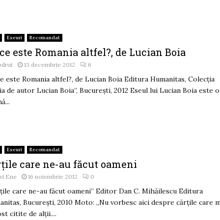
Eseuri
Recomandat
ce este Romania altfel?, de Lucian Boia
odrut
13 decembrie 2012
6
e este Romania altfel?, de Lucian Boia Editura Humanitas, Colecția
ia de autor Lucian Boia”, București, 2012 Eseul lui Lucian Boia este o
ă...
Eseuri
Recomandat
rţile care ne-au făcut oameni
vi Ene
16 noiembrie 2012
0
ţile care ne-au făcut oameni” Editor Dan C. Mihăilescu Editura
nitas, Bucureşti, 2010 Moto: „Nu vorbesc aici despre cărţile care m
st citite de alţii....