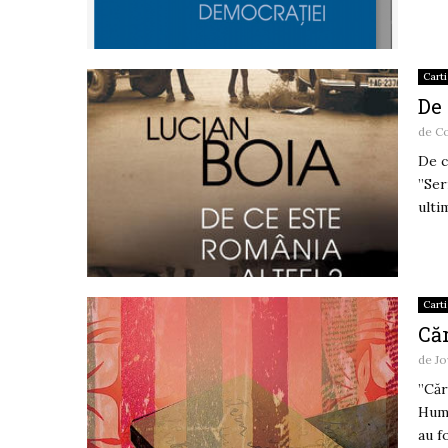
Carti
De 
de
C
De c
”Ser
ultim
Carti
Că
de
Jo
”Căr
Huma
au fo