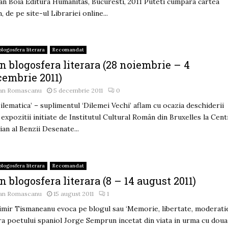
an Boia Editura Humanitas, Bucuresti, 2011 Puteti cumpara cartea
, de pe site-ul Librariei online...
blogosfera literara
Recomandat
n blogosfera literara (28 noiembrie – 4
cembrie 2011)
an Romascanu
5 decembrie 2011
0
Dilematica’ – suplimentul ‘Dilemei Vechi’ aflam cu ocazia deschiderii
 expozitii initiate de Institutul Cultural Român din Bruxelles la Cent
ian al Benzii Desenate...
blogosfera literara
Recomandat
n blogosfera literara (8 – 14 august 2011)
an Romascanu
15 august 2011
1
imir Tismaneanu evoca pe blogul sau ‘Memorie, libertate, moderati
ra poetului spaniol Jorge Semprun incetat din viata in urma cu doua