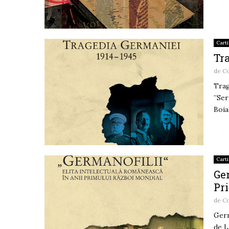
Carti
Tr
de
C
Trag
”Ser
Boia
Carti
Ger
Pr
de
C
Germ
de L