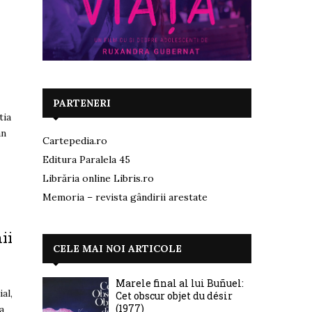
PARTENERI
tia
an
Cartepedia.ro
Editura Paralela 45
Librăria online Libris.ro
Memoria – revista gândirii arestate
ii
CELE MAI NOI ARTICOLE
Marele final al lui Buñuel:
al,
Cet obscur objet du désir
(1977)
a