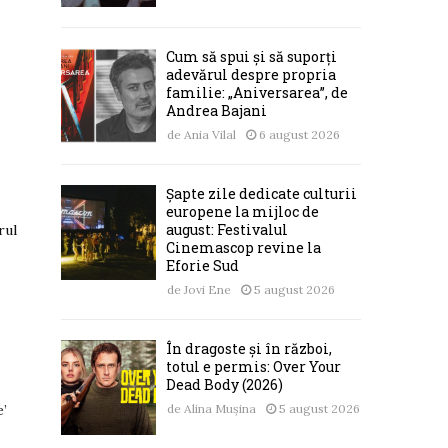
Cum să spui și să suporți
adevărul despre propria
familie: „Aniversarea”, de
Andrea Bajani
de
Ania Vilal
6 august 2026
Șapte zile dedicate culturii
europene la mijloc de
august: Festivalul
rul
Cinemascop revine la
Eforie Sud
de
Jovi Ene
5 august 2026
În dragoste și în război,
totul e permis: Over Your
Dead Body (2026)
e’
de
Alina Mușina
5 august 2026