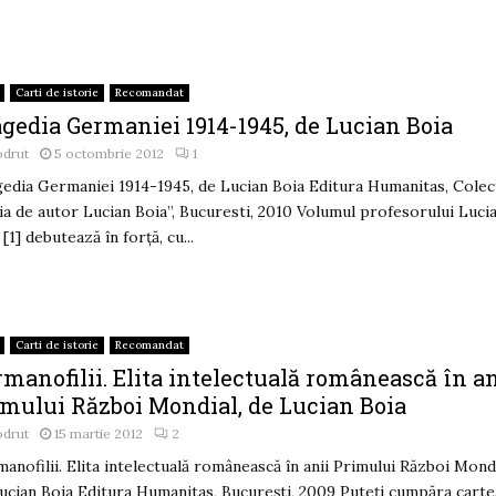
Carti de istorie
Recomandat
agedia Germaniei 1914-1945, de Lucian Boia
odrut
5 octombrie 2012
1
edia Germaniei 1914-1945, de Lucian Boia Editura Humanitas, Colec
ia de autor Lucian Boia”, Bucuresti, 2010 Volumul profesorului Luci
 [1] debutează în forţă, cu...
Carti de istorie
Recomandat
manofilii. Elita intelectuală românească în an
imului Război Mondial, de Lucian Boia
odrut
15 martie 2012
2
anofilii. Elita intelectuală românească în anii Primului Război Mondi
ucian Boia Editura Humanitas, Bucureşti, 2009 Puteţi cumpăra carte