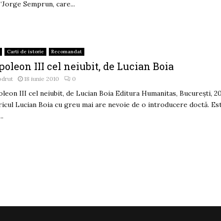
: ‘Jorge Semprun, care...
Carti de istorie
Recomandat
oleon III cel neiubit, de Lucian Boia
odrut
18 iunie 2010
0
leon III cel neiubit, de Lucian Boia Editura Humanitas, Bucureşti, 2
ricul Lucian Boia cu greu mai are nevoie de o introducere doctă. Es
..