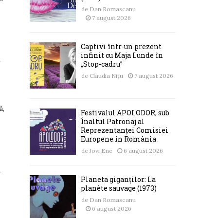
de
Dan Romascanu
7 august 2026
Captivi într-un prezent
infinit cu Maja Lunde în
a
„Stop-cadru”
de
Claudia Nițu
7 august 2026
ă,
Festivalul APOLODOR, sub
Înaltul Patronaj al
Reprezentanței Comisiei
Europene în România
de
Jovi Ene
6 august 2026
a
Planeta giganților: La
planète sauvage (1973)
de
Dan Romascanu
6 august 2026