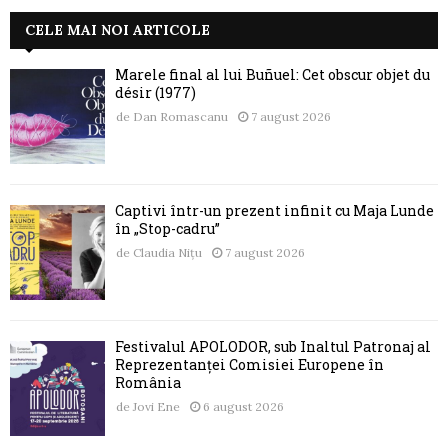
CELE MAI NOI ARTICOLE
Marele final al lui Buñuel: Cet obscur objet du
désir (1977)
de
Dan Romascanu
7 august 2026
Captivi într-un prezent infinit cu Maja Lunde
în „Stop-cadru”
de
Claudia Nițu
7 august 2026
Festivalul APOLODOR, sub Înaltul Patronaj al
Reprezentanței Comisiei Europene în
România
de
Jovi Ene
6 august 2026