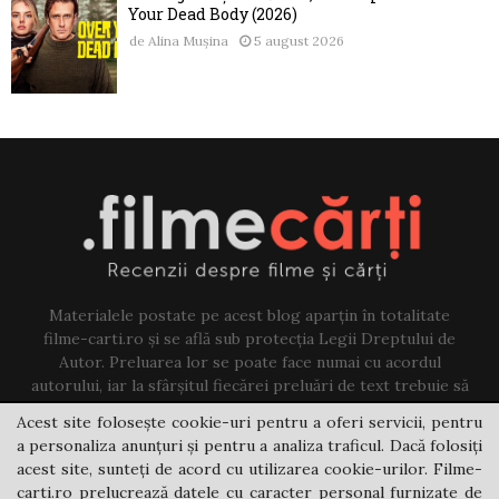
Your Dead Body (2026)
de
Alina Mușina
5 august 2026
Materialele postate pe acest blog aparțin în totalitate
filme-carti.ro și se află sub protecția Legii Dreptului de
Autor. Preluarea lor se poate face numai cu acordul
autorului, iar la sfârșitul fiecărei preluări de text trebuie să
existe un link către acest blog.
Acest site folosește cookie-uri pentru a oferi servicii, pentru
a personaliza anunțuri și pentru a analiza traficul. Dacă folosiți
Contact us:
jovi@filme-carti.ro
acest site, sunteți de acord cu utilizarea cookie-urilor. Filme-
carti.ro prelucrează datele cu caracter personal furnizate de