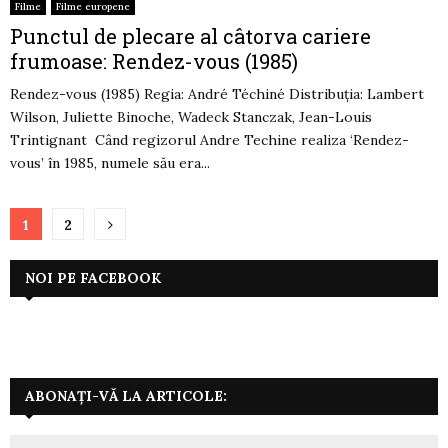
Filme
Filme europene
Punctul de plecare al câtorva cariere
frumoase: Rendez-vous (1985)
Rendez-vous (1985) Regia: André Téchiné Distribuția: Lambert
Wilson, Juliette Binoche, Wadeck Stanczak, Jean-Louis
Trintignant Când regizorul Andre Techine realiza ‘Rendez-
vous’ în 1985, numele său era...
Paginație
1
2
articole
NOI PE FACEBOOK
ABONAȚI-VĂ LA ARTICOLE: