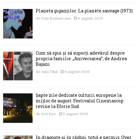
Planeta giganților: La planète sauvage (1973)
de
Dan Romascanu
6 august 2026
Cum să spui și să suporți adevărul despre
propria familie: „Aniversarea”, de Andrea
Bajani
de
Ania Vilal
6 august 2026
Șapte zile dedicate culturii europene la
mijloc de august: Festivalul Cinemascop
revine la Eforie Sud
de
Jovi Ene
5 august 2026
În dragoste și în război, totul e permis: Over