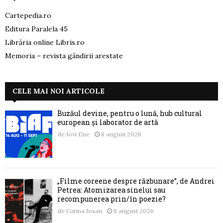
Cartepedia.ro
Editura Paralela 45
Librăria online Libris.ro
Memoria – revista gândirii arestate
CELE MAI NOI ARTICOLE
Buzăul devine, pentru o lună, hub cultural
european și laborator de artă
de
Jovi Ene
8 august 2026
„Filme coreene despre răzbunare”, de Andrei
Petrea: Atomizarea sinelui sau
recompunerea prin/în poezie?
de
Carina Josan
8 august 2026