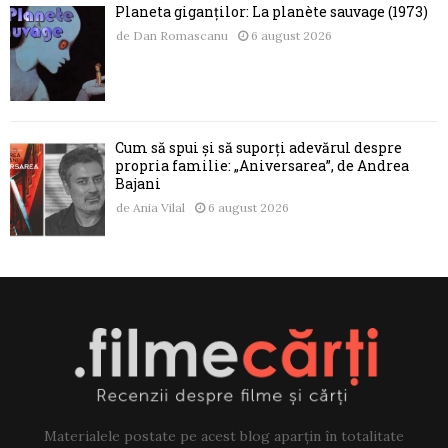
Planeta giganților: La planète sauvage (1973)
de
Dan Romascanu
6 august 2026
Cum să spui și să suporți adevărul despre
propria familie: „Aniversarea”, de Andrea
Bajani
de
Ania Vilal
6 august 2026
Materialele postate pe acest blog aparțin în totalitate