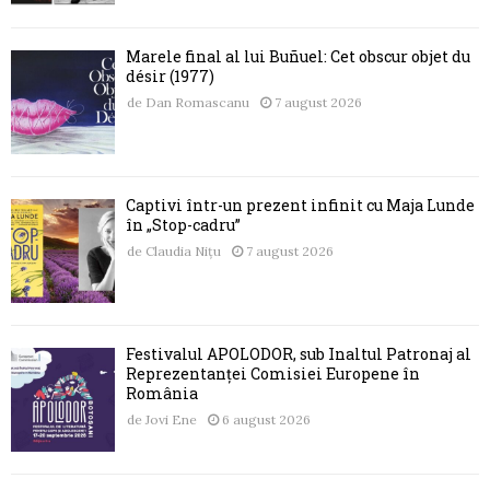
Marele final al lui Buñuel: Cet obscur objet du
désir (1977)
de
Dan Romascanu
7 august 2026
Captivi într-un prezent infinit cu Maja Lunde
în „Stop-cadru”
de
Claudia Nițu
7 august 2026
Festivalul APOLODOR, sub Înaltul Patronaj al
Reprezentanței Comisiei Europene în
România
de
Jovi Ene
6 august 2026