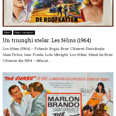
Filme
Filme europene
Un triunghi stelar: Les félins (1964)
Les félins (1964) – Felinele Regia: René Clément Distribuția:
Alain Delon, Jane Fonda, Lola Albright ‘Les félins’, filmul lui René
Clément din 1964 – difuzat...