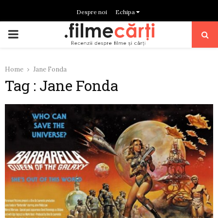
Despre noi
Echipa
PRIMARY
MENU
Home
Jane Fonda
Tag : Jane Fonda