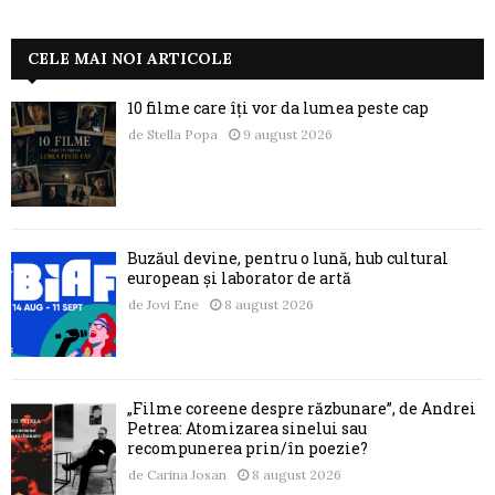
CELE MAI NOI ARTICOLE
10 filme care îți vor da lumea peste cap
de
Stella Popa
9 august 2026
Buzăul devine, pentru o lună, hub cultural
european și laborator de artă
de
Jovi Ene
8 august 2026
„Filme coreene despre răzbunare”, de Andrei
Petrea: Atomizarea sinelui sau
recompunerea prin/în poezie?
de
Carina Josan
8 august 2026