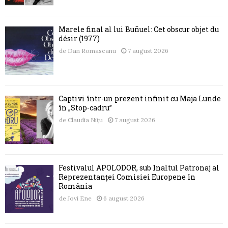
Marele final al lui Buñuel: Cet obscur objet du
désir (1977)
de
Dan Romascanu
7 august 2026
Captivi într-un prezent infinit cu Maja Lunde
în „Stop-cadru”
de
Claudia Nițu
7 august 2026
Festivalul APOLODOR, sub Înaltul Patronaj al
Reprezentanței Comisiei Europene în
România
de
Jovi Ene
6 august 2026