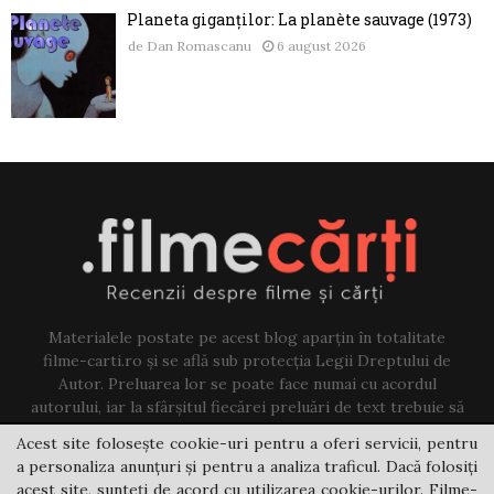
Planeta giganților: La planète sauvage (1973)
de
Dan Romascanu
6 august 2026
Materialele postate pe acest blog aparțin în totalitate
filme-carti.ro și se află sub protecția Legii Dreptului de
Autor. Preluarea lor se poate face numai cu acordul
autorului, iar la sfârșitul fiecărei preluări de text trebuie să
existe un link către acest blog.
Acest site folosește cookie-uri pentru a oferi servicii, pentru
a personaliza anunțuri și pentru a analiza traficul. Dacă folosiți
Contact us:
jovi@filme-carti.ro
acest site, sunteți de acord cu utilizarea cookie-urilor. Filme-