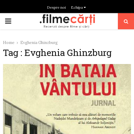
Despre noi
Echipa
PRIMARY
MENU
Home
Evghenia Ghinzburg
Tag : Evghenia Ghinzburg