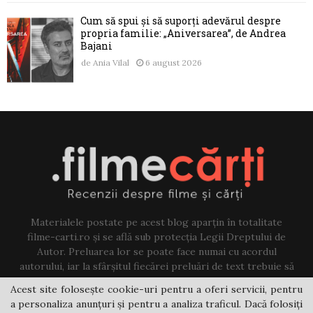
Cum să spui și să suporți adevărul despre
propria familie: „Aniversarea”, de Andrea
Bajani
de
Ania Vilal
6 august 2026
Materialele postate pe acest blog aparțin în totalitate
filme-carti.ro și se află sub protecția Legii Dreptului de
Autor. Preluarea lor se poate face numai cu acordul
autorului, iar la sfârșitul fiecărei preluări de text trebuie să
existe un link către acest blog.
Acest site folosește cookie-uri pentru a oferi servicii, pentru
a personaliza anunțuri și pentru a analiza traficul. Dacă folosiți
Contact us:
jovi@filme-carti.ro