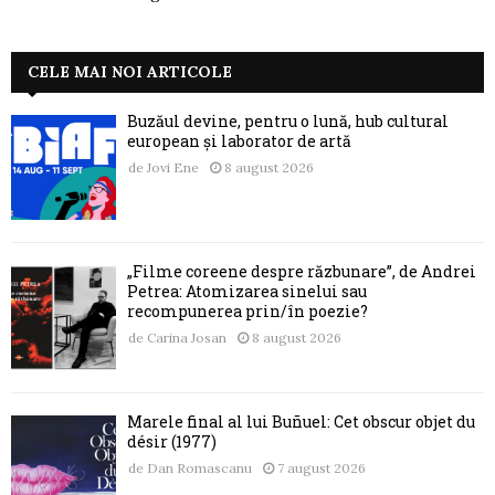
CELE MAI NOI ARTICOLE
Buzăul devine, pentru o lună, hub cultural
european și laborator de artă
de
Jovi Ene
8 august 2026
„Filme coreene despre răzbunare”, de Andrei
Petrea: Atomizarea sinelui sau
recompunerea prin/în poezie?
de
Carina Josan
8 august 2026
Marele final al lui Buñuel: Cet obscur objet du
désir (1977)
de
Dan Romascanu
7 august 2026