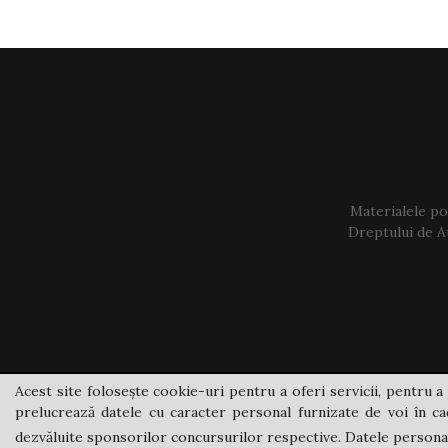
Materialele pos
Dreptului de Au
Acest site folosește cookie-uri pentru a oferi servicii, pentru a 
prelucrează datele cu caracter personal furnizate de voi în cad
dezvăluite sponsorilor concursurilor respective. Datele personale