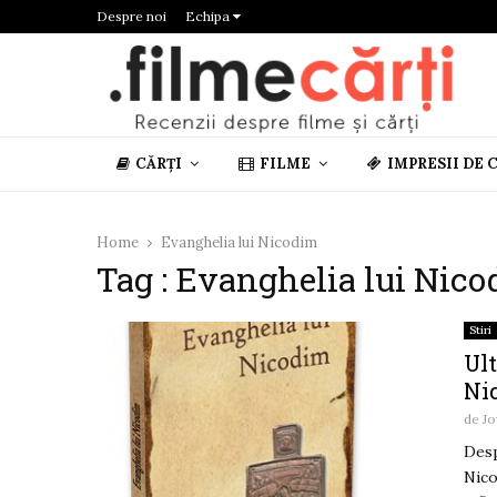
Despre noi
Echipa
CĂRȚI
FILME
IMPRESII DE 
Home
Evanghelia lui Nicodim
Tag : Evanghelia lui Nic
Stiri
Ult
Ni
de
Jo
Desp
Nico