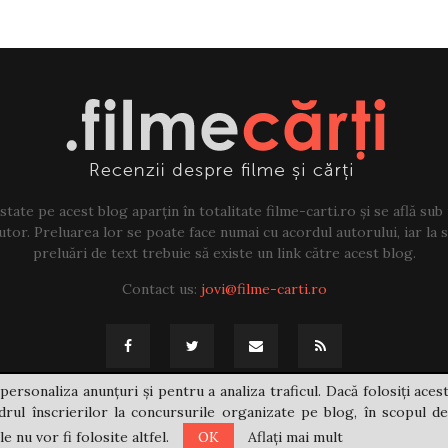
tate pe acest blog aparțin în totalitate filme-carti.ro și se află sub
tor. Preluarea lor se poate face numai cu acordul autorului, iar la sf
preluări de text trebuie să existe un link către acest blog.
Contact us:
jovi@filme-carti.ro
personaliza anunțuri și pentru a analiza traficul. Dacă folosiți acest
rul înscrierilor la concursurile organizate pe blog, în scopul de
 nu vor fi folosite altfel.
OK
Aflați mai mult
@2021 - filme-carti.ro