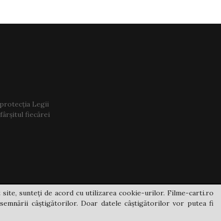
 protecția Legii
ârșitul fiecărei
 site, sunteți de acord cu utilizarea cookie-urilor. Filme-carti.ro
semnării câștigătorilor. Doar datele câștigătorilor vor putea fi