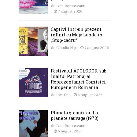
de
Dan Romascanu
7 august 2026
Captivi într-un prezent
infinit cu Maja Lunde în
„Stop-cadru”
de
Claudia Nițu
7 august 2026
Festivalul APOLODOR, sub
Înaltul Patronaj al
Reprezentanței Comisiei
Europene în România
de
Jovi Ene
6 august 2026
Planeta giganților: La
planète sauvage (1973)
de
Dan Romascanu
6 august 2026