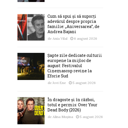
Cum să spui și să suporți
adevărul despre propria
familie: „Aniversarea”, de
Andrea Bajani
de
Ania Vilal
6 august 2026
Șapte zile dedicate culturii
europene la mijloc de
august: Festivalul
Cinemascop revine la
Eforie Sud
de
Jovi Ene
5 august 2026
În dragoste și în război,
totul e permis: Over Your
Dead Body (2026)
de
Alina Mușina
5 august 2026