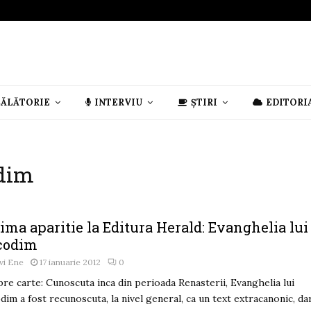
CĂLĂTORIE
INTERVIU
ȘTIRI
EDITORI
odim
ima aparitie la Editura Herald: Evanghelia lui
codim
vi Ene
17 ianuarie 2012
0
re carte: Cunoscuta inca din perioada Renasterii, Evanghelia lui
dim a fost recunoscuta, la nivel general, ca un text extracanonic, da