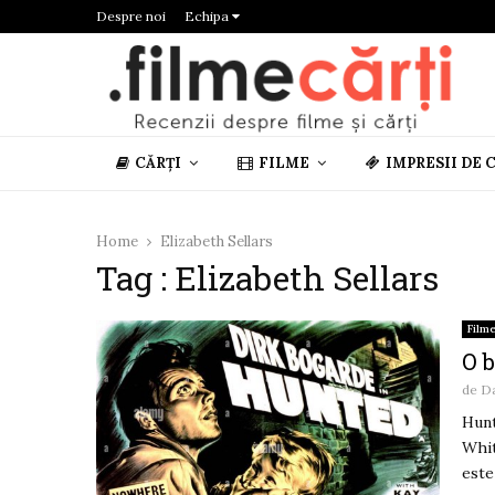
Despre noi
Echipa
CĂRȚI
FILME
IMPRESII DE 
Home
Elizabeth Sellars
Tag : Elizabeth Sellars
Film
O b
de
D
Hunt
Whit
este