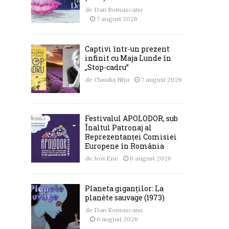
de
Dan Romascanu
7 august 2026
Captivi într-un prezent
infinit cu Maja Lunde în
„Stop-cadru”
de
Claudia Nițu
7 august 2026
Festivalul APOLODOR, sub
Înaltul Patronaj al
Reprezentanței Comisiei
Europene în România
de
Jovi Ene
6 august 2026
Planeta giganților: La
planète sauvage (1973)
de
Dan Romascanu
6 august 2026