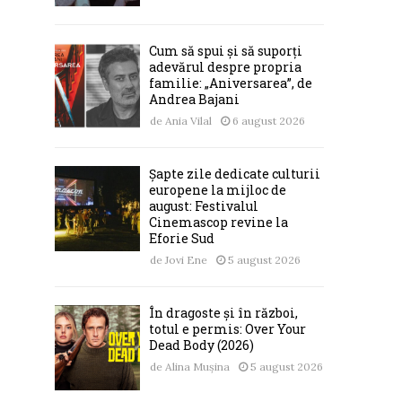
Cum să spui și să suporți
adevărul despre propria
familie: „Aniversarea”, de
Andrea Bajani
de
Ania Vilal
6 august 2026
Șapte zile dedicate culturii
europene la mijloc de
august: Festivalul
Cinemascop revine la
Eforie Sud
de
Jovi Ene
5 august 2026
În dragoste și în război,
totul e permis: Over Your
Dead Body (2026)
de
Alina Mușina
5 august 2026