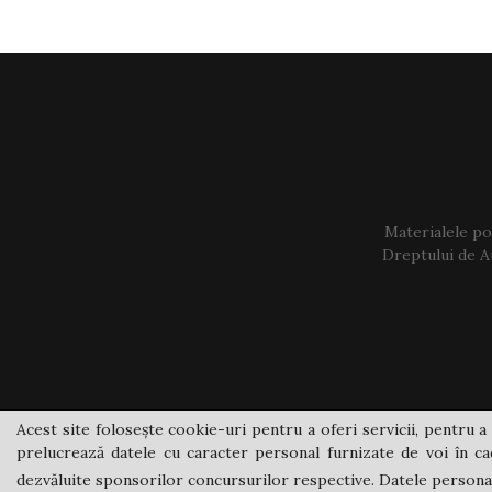
Materialele pos
Dreptului de Au
Acest site folosește cookie-uri pentru a oferi servicii, pentru a 
prelucrează datele cu caracter personal furnizate de voi în cad
dezvăluite sponsorilor concursurilor respective. Datele personale