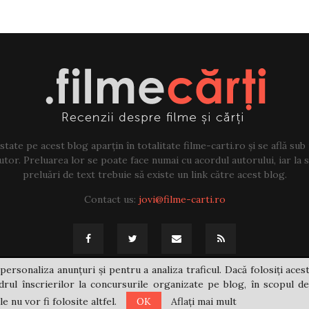
tate pe acest blog aparțin în totalitate filme-carti.ro și se află sub
tor. Preluarea lor se poate face numai cu acordul autorului, iar la sf
preluări de text trebuie să existe un link către acest blog.
Contact us:
jovi@filme-carti.ro
personaliza anunțuri și pentru a analiza traficul. Dacă folosiți acest
rul înscrierilor la concursurile organizate pe blog, în scopul de
 nu vor fi folosite altfel.
OK
Aflați mai mult
@2021 - filme-carti.ro