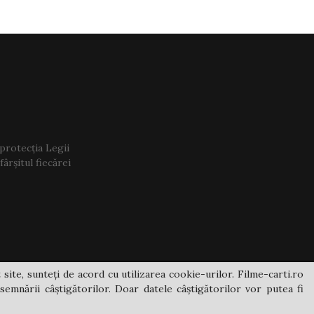
 protecția Legii
ârșitul fiecărei
 site, sunteți de acord cu utilizarea cookie-urilor. Filme-carti.ro
semnării câștigătorilor. Doar datele câștigătorilor vor putea fi