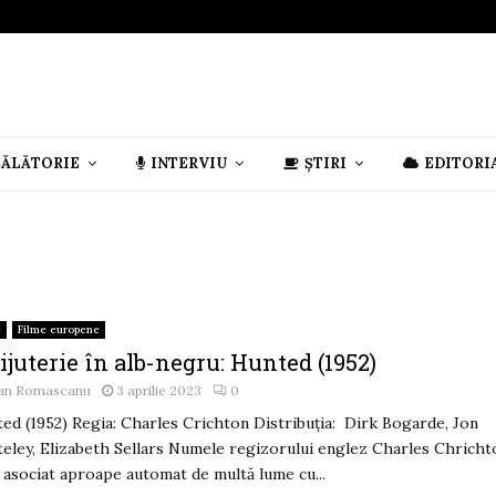
CĂLĂTORIE
INTERVIU
ȘTIRI
EDITORI
e
Filme europene
ijuterie în alb-negru: Hunted (1952)
an Romascanu
3 aprilie 2023
0
ed (1952) Regia: Charles Crichton Distribuția: Dirk Bogarde, Jon
eley, Elizabeth Sellars Numele regizorului englez Charles Chricht
 asociat aproape automat de multă lume cu...