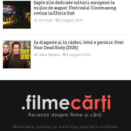
Șapte zile dedicate culturii europene la
mijloc de august: Festivalul Cinemascop
revine la Eforie Sud
de
Jovi Ene
5 august 2026
În dragoste și în război, totul e permis: Over
Your Dead Body (2026)
de
Alina Mușina
5 august 2026
Materialele postate pe acest blog aparțin în totalitate