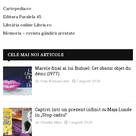
Cartepedia.ro
Editura Paralela 45
Librăria online Libris.ro
Memoria – revista gândirii arestate
CELE MAI NOI ARTICOLE
Marele final al lui Buñuel: Cet obscur objet du
désir (1977)
de
Dan Romascanu
7 august 2026
Captivi într-un prezent infinit cu Maja Lunde
în „Stop-cadru”
de
Claudia Nițu
7 august 2026