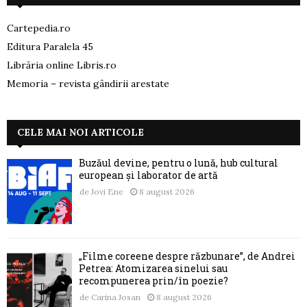
Cartepedia.ro
Editura Paralela 45
Librăria online Libris.ro
Memoria – revista gândirii arestate
CELE MAI NOI ARTICOLE
Buzăul devine, pentru o lună, hub cultural
european și laborator de artă
de
Jovi Ene
8 august 2026
„Filme coreene despre răzbunare”, de Andrei
Petrea: Atomizarea sinelui sau
recompunerea prin/în poezie?
de
Carina Josan
8 august 2026