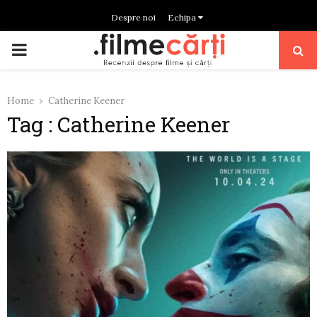
Despre noi
Echipa
PRIMARY
MENU
Home
Catherine Keener
Tag : Catherine Keener