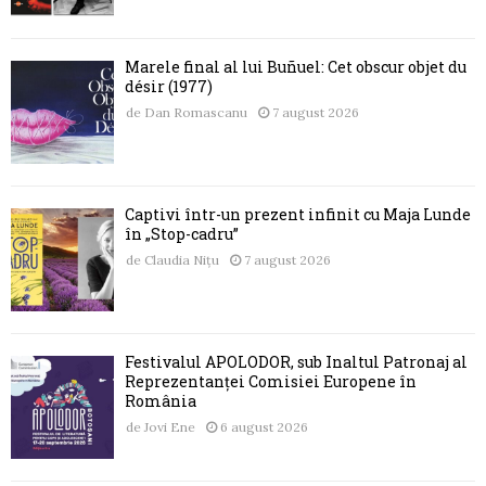
Marele final al lui Buñuel: Cet obscur objet du
désir (1977)
de
Dan Romascanu
7 august 2026
Captivi într-un prezent infinit cu Maja Lunde
în „Stop-cadru”
de
Claudia Nițu
7 august 2026
Festivalul APOLODOR, sub Înaltul Patronaj al
Reprezentanței Comisiei Europene în
România
de
Jovi Ene
6 august 2026