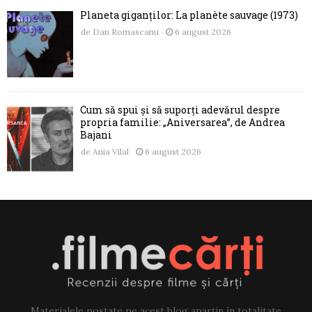
Planeta giganților: La planète sauvage (1973)
de
Dan Romascanu
6 august 2026
Cum să spui și să suporți adevărul despre
propria familie: „Aniversarea”, de Andrea
Bajani
de
Ania Vilal
6 august 2026
Materialele postate pe acest blog aparțin în totalitate