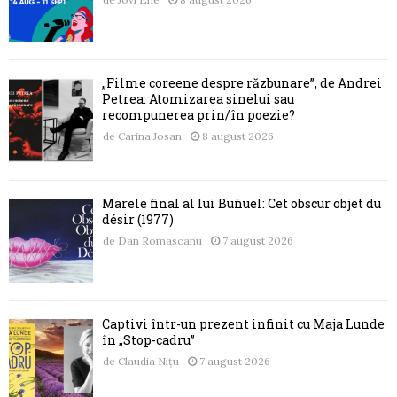
„Filme coreene despre răzbunare”, de Andrei
Petrea: Atomizarea sinelui sau
recompunerea prin/în poezie?
de
Carina Josan
8 august 2026
Marele final al lui Buñuel: Cet obscur objet du
désir (1977)
de
Dan Romascanu
7 august 2026
Captivi într-un prezent infinit cu Maja Lunde
în „Stop-cadru”
de
Claudia Nițu
7 august 2026