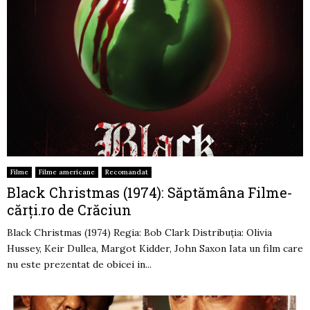
Filme
Filme americane
Recomandat
Black Christmas (1974): Săptămâna Filme-
cărți.ro de Crăciun
Black Christmas (1974) Regia: Bob Clark Distribuția: Olivia
Hussey, Keir Dullea, Margot Kidder, John Saxon Iata un film care
nu este prezentat de obicei in...