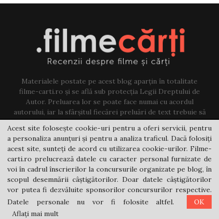
Materialele postate pe acest blog aparțin în totalitate
filme-carti.ro și se află sub protecția Legii Dreptului de
Autor. Preluarea lor se poate face numai cu acordul
autorului, iar la sfârșitul fiecărei preluări de text trebuie să
existe un link către acest blog.
Acest site folosește cookie-uri pentru a oferi servicii, pentru
a personaliza anunțuri și pentru a analiza traficul. Dacă folosiți
Contact us:
jovi@filme-carti.ro
acest site, sunteți de acord cu utilizarea cookie-urilor. Filme-
carti.ro prelucrează datele cu caracter personal furnizate de
voi în cadrul înscrierilor la concursurile organizate pe blog, în
scopul desemnării câștigătorilor. Doar datele câștigătorilor
vor putea fi dezvăluite sponsorilor concursurilor respective.
Datele personale nu vor fi folosite altfel.
OK
@2021 - filme-carti.ro
Aflați mai mult