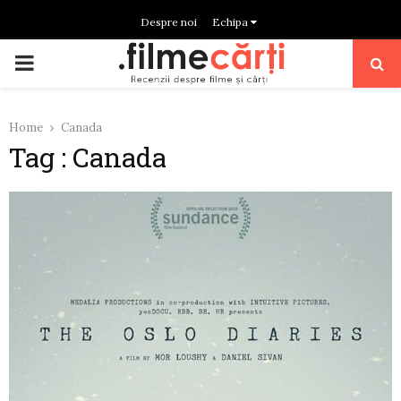
Despre noi
Echipa
PRIMARY
MENU
Home
Canada
Tag : Canada