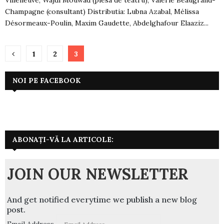
Villeneuve, Wajdi Mouwad (piesa de teatru), Valérie Beaugrand-
Champagne (consultant) Distributia: Lubna Azabal, Mélissa
Désormeaux-Poulin, Maxim Gaudette, Abdelghafour Elaaziz...
Paginație
1
2
3
articole
NOI PE FACEBOOK
ABONAȚI-VĂ LA ARTICOLE:
JOIN OUR NEWSLETTER
And get notified everytime we publish a new blog
post.