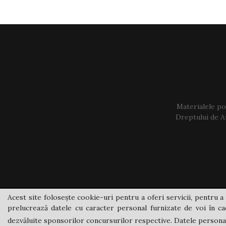
Materialele pos
Dreptului de Au
Acest site folosește cookie-uri pentru a oferi servicii, pentru a 
prelucrează datele cu caracter personal furnizate de voi în cad
dezvăluite sponsorilor concursurilor respective. Datele personale