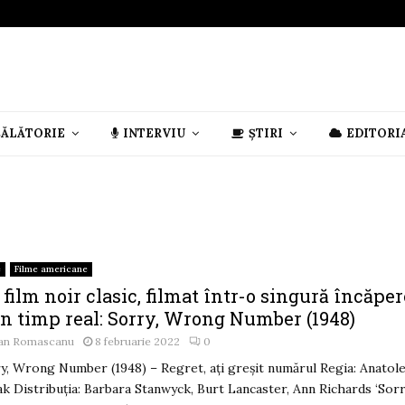
CĂLĂTORIE
INTERVIU
ȘTIRI
EDITORI
e
Filme americane
film noir clasic, filmat într-o singură încăper
în timp real: Sorry, Wrong Number (1948)
an Romascanu
8 februarie 2022
0
y, Wrong Number (1948) – Regret, aţi greşit numărul Regia: Anatol
ak Distribuția: Barbara Stanwyck, Burt Lancaster, Ann Richards ‘Sorr