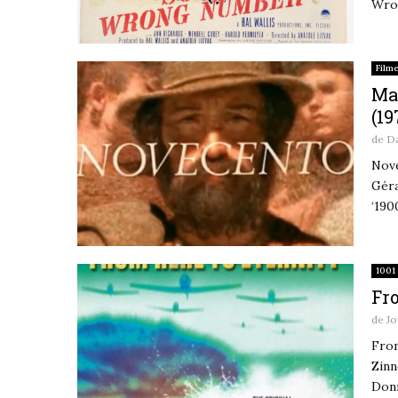
Wron
Film
Ma
(19
de
D
Nove
Géra
‘190
1001 
Fro
de
Jo
From
Zinn
Donn