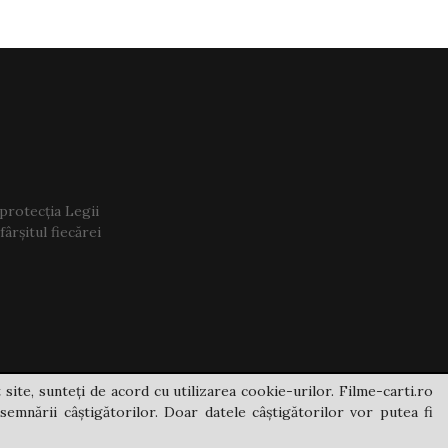
 protecția Legii
ârșitul fiecărei
 site, sunteți de acord cu utilizarea cookie-urilor. Filme-carti.ro
semnării câștigătorilor. Doar datele câștigătorilor vor putea fi