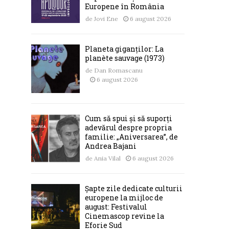
Europene în România
de
Jovi Ene
6 august 2026
Planeta giganților: La
planète sauvage (1973)
de
Dan Romascanu
6 august 2026
Cum să spui și să suporți
adevărul despre propria
familie: „Aniversarea”, de
Andrea Bajani
de
Ania Vilal
6 august 2026
Șapte zile dedicate culturii
europene la mijloc de
august: Festivalul
Cinemascop revine la
Eforie Sud