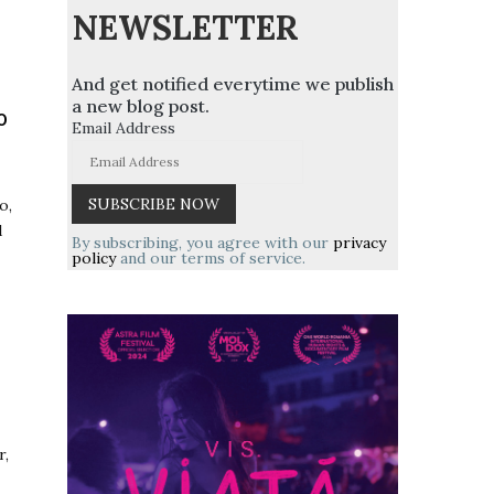
NEWSLETTER
And get notified everytime we publish
a new blog post.
o
Email Address
o,
d
By subscribing, you agree with our
privacy
policy
and our terms of service.
r,