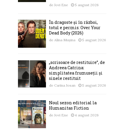
de
Jovi Ene
5 august 2026
În dragoste și în război,
totul e permis: Over Your
Dead Body (2026)
de
Alina Mușina
5 august 2026
„scrisoare de restituire”, de
Andreea Catrina:
simplitatea frumuseții și
sinele restituit
de
Carina Josan
5 august 2026
Noul sezon editorial la
Humanitas Fiction
de
Jovi Ene
4 august 2026