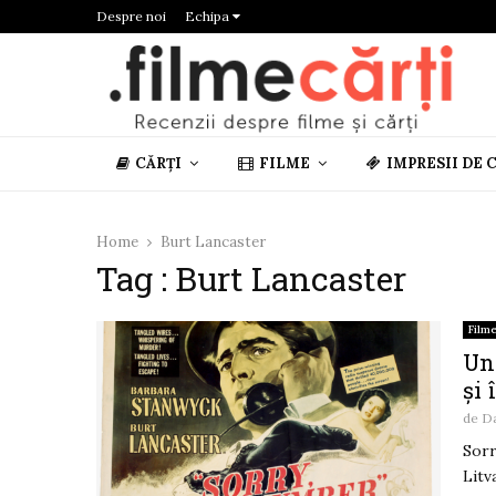
Despre noi
Echipa
CĂRȚI
FILME
IMPRESII DE 
Home
Burt Lancaster
Tag : Burt Lancaster
Film
Un 
și 
de
D
Sorr
Litv