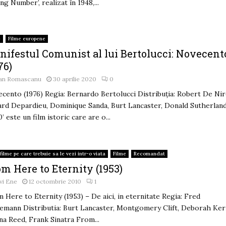
g Number’, realizat în 1948,...
e
Filme europene
nifestul Comunist al lui Bertolucci: Novecent
76)
an Romascanu
30 aprilie 2020
0
cento (1976) Regia: Bernardo Bertolucci Distribuția: Robert De Nir
rd Depardieu, Dominique Sanda, Burt Lancaster, Donald Sutherlan
0’ este un film istoric care are o...
filme pe care trebuie sa le vezi intr-o viata
Filme
Recomandat
m Here to Eternity (1953)
vi Ene
12 octombrie 2010
1
 Here to Eternity (1953) – De aici, in eternitate Regia: Fred
emann Distributia: Burt Lancaster, Montgomery Clift, Deborah Ker
a Reed, Frank Sinatra From...