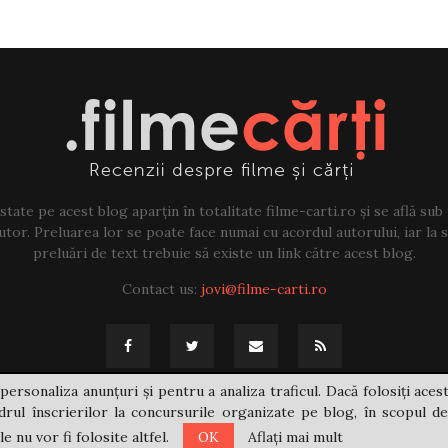
tate pe acest blog aparțin în totalitate filme-carti.ro și se află sub
tor. Preluarea lor se poate face numai cu acordul autorului, iar la sf
preluări de text trebuie să existe un link către acest blog.
Contact us:
jovi@filme-carti.ro
personaliza anunțuri și pentru a analiza traficul. Dacă folosiți acest
rul înscrierilor la concursurile organizate pe blog, în scopul de
 nu vor fi folosite altfel.
OK
Aflați mai mult
@2021 - filme-carti.ro