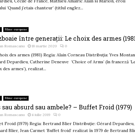
rdieu, Cécile de France, Mathieu Amalric Alain si Marion, eroii
ului ‘Quand j’etais chanteur’ (titlul englez...
e
Filme europene
boaie între generații: Le choix des armes (198
an Romascanu
18 martie 2020
0
hoix des armes (1981) Regia: Alain Corneau Distribuția: Yves Montan
rd Depardieu, Catherine Deneuve ‘Choice of Arms’ (în franceză ‘L
x des armes’), realizat...
e
Filme europene
 sau absurd sau ambele? – Buffet Froid (1979)
an Romascanu
4 iulie 2019
0
et Froid (1979) Regia: Bertrand Blier Distribuție: Gérard Depardieu,
ard Blier, Jean Carmet ‘Buffet froid’ realizat în 1979 de Bertrand Bl