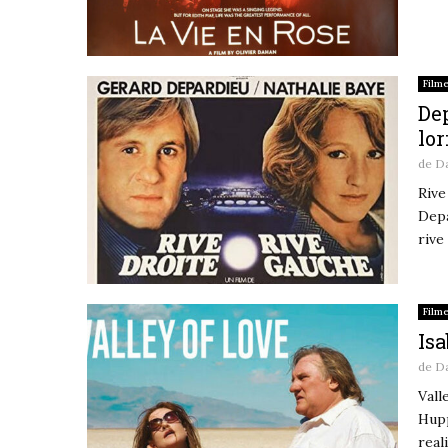
Film
Dep
lor
de
D
Rive
Depa
rive
Film
Isa
de
D
Vall
Hupp
real