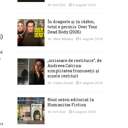
de
Jovi Ene
5 august 2026
În dragoste și în război,
totul e permis: Over Your
Dead Body (2026)
1)
de
Alina Mușina
5 august 2026
d,
e
„scrisoare de restituire”, de
Andreea Catrina:
simplitatea frumuseții și
sinele restituit
de
Carina Josan
5 august 2026
Noul sezon editorial la
Humanitas Fiction
de
Jovi Ene
4 august 2026
ier