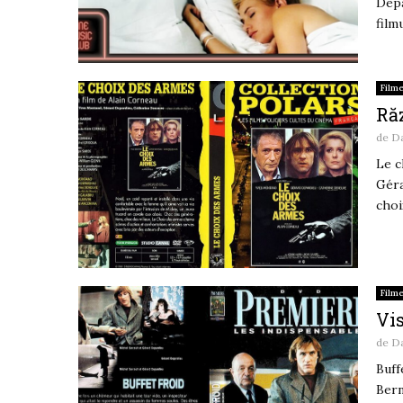
Depa
film
Film
Răz
de
D
Le c
Géra
choi
Film
Vis
de
D
Buff
Bern