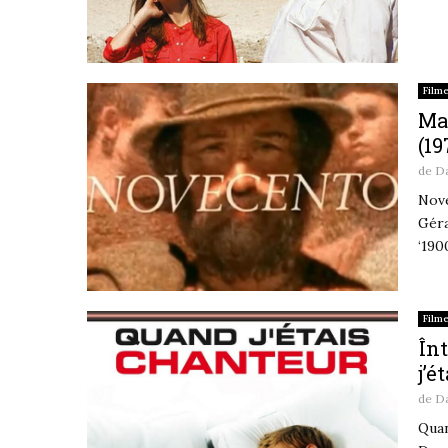
Film
Ma
(19
de
D
Nove
Géra
‘190
Film
Înt
j’é
de
D
Quan