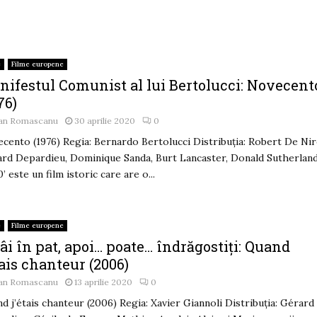
e
Filme europene
nifestul Comunist al lui Bertolucci: Novecent
76)
an Romascanu
30 aprilie 2020
0
cento (1976) Regia: Bernardo Bertolucci Distribuția: Robert De Nir
rd Depardieu, Dominique Sanda, Burt Lancaster, Donald Sutherlan
0’ este un film istoric care are o...
e
Filme europene
âi în pat, apoi… poate… îndrăgostiți: Quand
tais chanteur (2006)
an Romascanu
13 aprilie 2020
0
d j’étais chanteur (2006) Regia: Xavier Giannoli Distribuția: Gérard