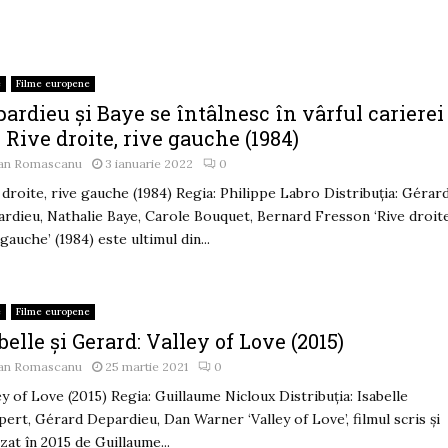
e
Filme europene
ardieu și Baye se întâlnesc în vârful carierei
: Rive droite, rive gauche (1984)
an Romascanu
3 ianuarie 2022
0
 droite, rive gauche (1984) Regia: Philippe Labro Distribuția: Gérar
rdieu, Nathalie Baye, Carole Bouquet, Bernard Fresson ‘Rive droite
 gauche’ (1984) este ultimul din...
e
Filme europene
belle și Gerard: Valley of Love (2015)
an Romascanu
25 martie 2021
0
ey of Love (2015) Regia: Guillaume Nicloux Distribuția: Isabelle
ert, Gérard Depardieu, Dan Warner ‘Valley of Love’, filmul scris și
izat în 2015 de Guillaume...