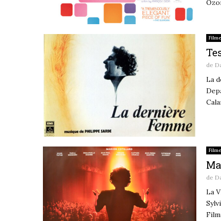
Ozon
Film
Tes
de
D
La d
Depa
Cala
Film
Ma
de
D
La V
Sylv
Film