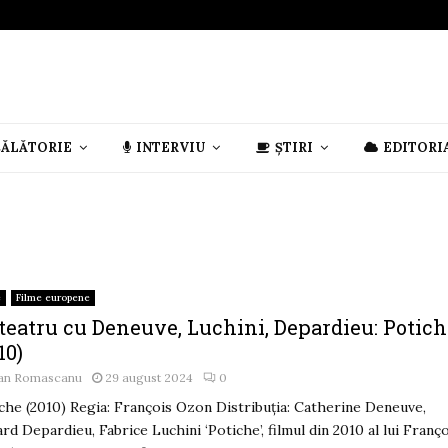
CĂLĂTORIE
INTERVIU
ȘTIRI
EDITORI
e
Filme europene
 teatru cu Deneuve, Luchini, Depardieu: Potic
10)
an Romascanu
29 august 2024
0
che (2010) Regia: François Ozon Distribuția: Catherine Deneuve,
rd Depardieu, Fabrice Luchini ‘Potiche’, filmul din 2010 al lui Franç