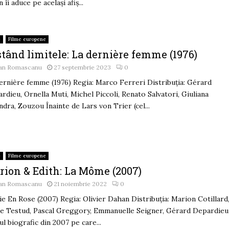
 îi aduce pe același afiș...
e
Filme europene
tând limitele: La dernière femme (1976)
an Romascanu
27 septembrie 2023
0
ernière femme (1976) Regia: Marco Ferreri Distribuția: Gérard
rdieu, Ornella Muti, Michel Piccoli, Renato Salvatori, Giuliana
ndra, Zouzou Înainte de Lars von Trier (cel...
e
Filme europene
rion & Edith: La Môme (2007)
an Romascanu
21 noiembrie 2022
0
ie En Rose (2007) Regia: Olivier Dahan Distribuția: Marion Cotillard
ie Testud, Pascal Greggory, Emmanuelle Seigner, Gérard Depardieu
ul biografic din 2007 pe care...