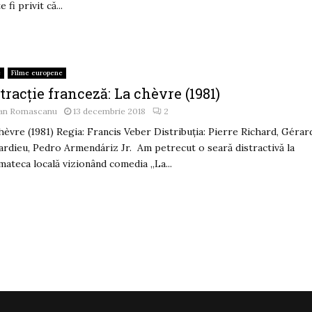
 fi privit că...
e
Filme europene
tracție franceză: La chèvre (1981)
an Romascanu
13 decembrie 2018
2
hèvre (1981) Regia: Francis Veber Distribuția: Pierre Richard, Gérar
rdieu, Pedro Armendáriz Jr. Am petrecut o seară distractivă la
mateca locală vizionând comedia „La...