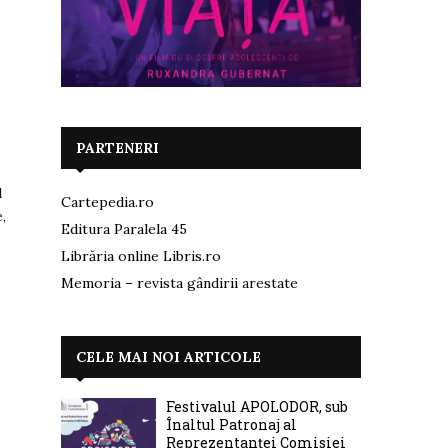
PARTENERI
d
Cartepedia.ro
,
Editura Paralela 45
Librăria online Libris.ro
Memoria – revista gândirii arestate
CELE MAI NOI ARTICOLE
Festivalul APOLODOR, sub
Înaltul Patronaj al
Reprezentanței Comisiei