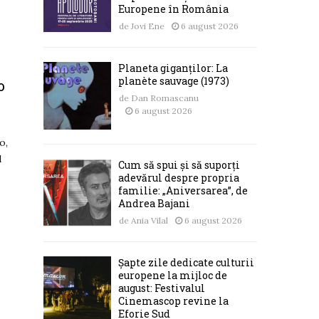
Europene în România
de
Jovi Ene
6 august 2026
Planeta giganților: La
planète sauvage (1973)
o
de
Dan Romascanu
6 august 2026
o,
d
Cum să spui și să suporți
adevărul despre propria
familie: „Aniversarea”, de
Andrea Bajani
de
Ania Vilal
6 august 2026
Șapte zile dedicate culturii
europene la mijloc de
august: Festivalul
Cinemascop revine la
Eforie Sud