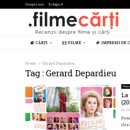
Despre noi
Echipa
CĂRȚI
FILME
IMPRESII DE 
Home
Gerard Depardieu
Tag : Gerard Depardieu
Film
La
(20
de
D
Poti
Géra