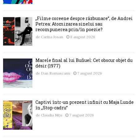
„Filme coreene despre răzbunare”, de Andrei
Petrea: Atomizarea sinelui sau
recompunerea prin/în poezie?
de
Carina Josan
8 august 2026
Marele final al lui Buñuel: Cet obscur objet du
désir (1977)
de
Dan Romascanu
7 august 2026
Captivi într-un prezent infinit cu Maja Lunde
în „Stop-cadru”
de
Claudia Nițu
7 august 2026