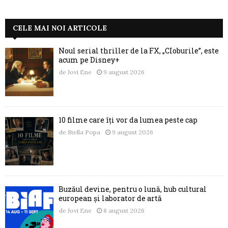
CELE MAI NOI ARTICOLE
Noul serial thriller de la FX, „CIoburile”, este
acum pe Disney+
de
Jovi Ene
9 august 2026
10 filme care îți vor da lumea peste cap
de
Stella Popa
9 august 2026
Buzăul devine, pentru o lună, hub cultural
european și laborator de artă
de
Jovi Ene
8 august 2026