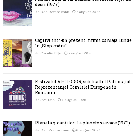
désir (1977)
de
Dan Romascanu
7 august 2026
Captivi într-un prezent infinit cu Maja Lunde
în „Stop-cadru”
de
Claudia Nițu
7 august 2026
Festivalul APOLODOR, sub Înaltul Patronaj al
Reprezentanței Comisiei Europene în
România
de
Jovi Ene
6 august 2026
Planeta giganților: La planète sauvage (1973)
de
Dan Romascanu
6 august 2026