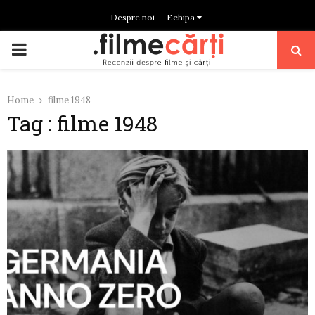
Despre noi
Echipa
PRIMARY
MENU
Home
filme 1948
Tag : filme 1948