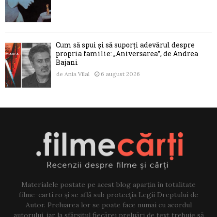
Cum să spui și să suporți adevărul despre
propria familie: „Aniversarea”, de Andrea
Bajani
de
Ania Vilal
6 august 2026
Materialele postate pe acest blog aparțin în totalitate
filme-carti.ro și se află sub protecția Legii Dreptului de
Autor. Preluarea lor se poate face numai cu acordul
autorului, iar la sfârșitul fiecărei preluări de text trebuie să