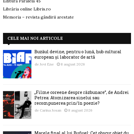
Editura Paralela 45
Librăria online Libris.ro
Memoria – revista gândirii arestate
CELE MAI NOI ARTICOLE
Buzăul devine, pentru o lună, hub cultural
european și laborator de artă
de
Jovi Ene
8 august 2026
„Filme coreene despre răzbunare”, de Andrei
Petrea: Atomizarea sinelui sau
recompunerea prin/în poezie?
de
Carina Josan
8 august 2026
Marele final al lui Buñuel: Cet obscur objet du