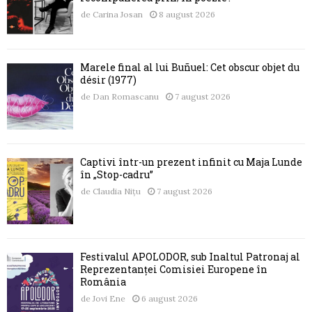
de
Carina Josan
8 august 2026
Marele final al lui Buñuel: Cet obscur objet du
désir (1977)
de
Dan Romascanu
7 august 2026
Captivi într-un prezent infinit cu Maja Lunde
în „Stop-cadru”
de
Claudia Nițu
7 august 2026
Festivalul APOLODOR, sub Înaltul Patronaj al
Reprezentanței Comisiei Europene în
România
de
Jovi Ene
6 august 2026