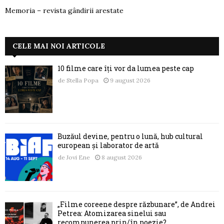
Memoria – revista gândirii arestate
CELE MAI NOI ARTICOLE
10 filme care îți vor da lumea peste cap
de
Stella Popa
9 august 2026
Buzăul devine, pentru o lună, hub cultural
european și laborator de artă
de
Jovi Ene
8 august 2026
„Filme coreene despre răzbunare”, de Andrei
Petrea: Atomizarea sinelui sau
recompunerea prin/în poezie?