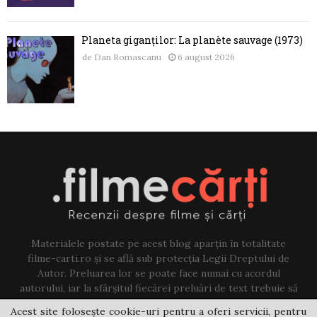
Planeta giganților: La planète sauvage (1973)
de
Dan Romascanu
6 august 2026
Materialele postate pe acest blog aparțin în totalitate
filme-carti.ro și se află sub protecția Legii Dreptului de
Autor. Preluarea lor se poate face numai cu acordul
autorului, iar la sfârșitul fiecărei preluări de text trebuie să
existe un link către acest blog.
Acest site folosește cookie-uri pentru a oferi servicii, pentru