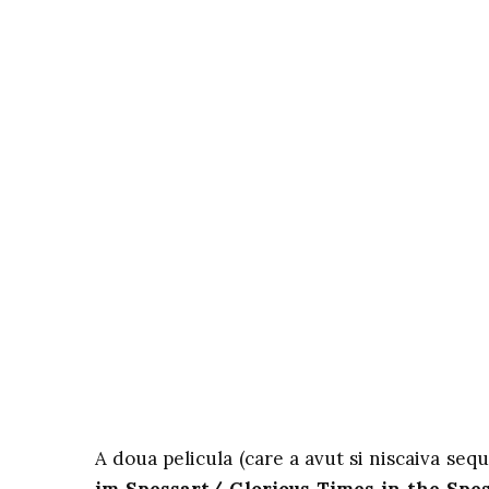
A doua pelicula (care a avut si niscaiva sequ
im Spessart/ Glorious Times in the Spe