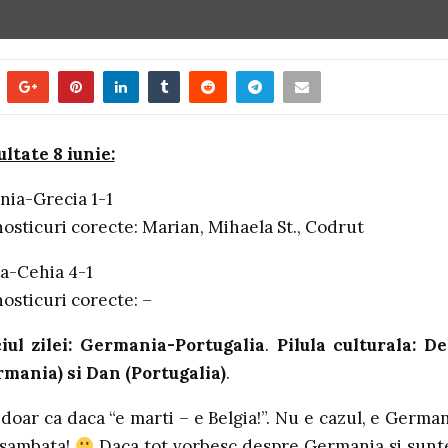
ltate 8 iunie:
nia-Grecia 1-1
osticuri corecte: Marian, Mihaela St., Codrut
a-Cehia 4-1
osticuri corecte: –
iul zilei: Germania-Portugalia
.
Pilula culturala: De
mania) si Dan (Portugalia)
.
 doar ca daca “e marti – e Belgia!”. Nu e cazul, e German
 sambata!
Daca tot vorbesc despre Germania si sun