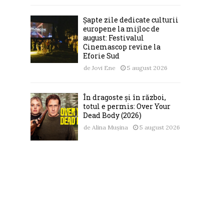
Șapte zile dedicate culturii
europene la mijloc de
august: Festivalul
Cinemascop revine la
Eforie Sud
de
Jovi Ene
5 august 2026
În dragoste și în război,
totul e permis: Over Your
Dead Body (2026)
de
Alina Mușina
5 august 2026