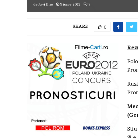
de
Jovi Ene
9 iunie 2012
8
SHARE
0
Rezu
Polo
Pron
Rusi
Pron
Mec
(Ger
Stiu
Si e