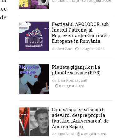
de
Claudia Nițu
7 august 2026
tec
 de
Festivalul APOLODOR, sub
Înaltul Patronaj al
Reprezentanței Comisiei
Europene în România
de
Jovi Ene
6 august 2026
Planeta giganților: La
planète sauvage (1973)
de
Dan Romascanu
6 august 2026
Cum să spui și să suporți
adevărul despre propria
familie: „Aniversarea”, de
Andrea Bajani
de
Ania Vilal
6 august 2026