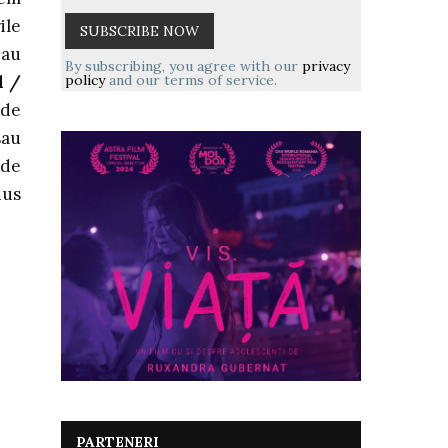
ile
 au
By subscribing, you agree with our
privacy
policy
and our terms of service.
d /
de
sau
 de
nus
PARTENERI