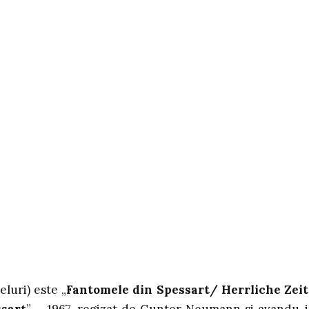
eluri) este „
Fantomele din Spessart/ Herrliche Zei
ssart
” – 1967, regizat de Gunter Neumann si avandu-i