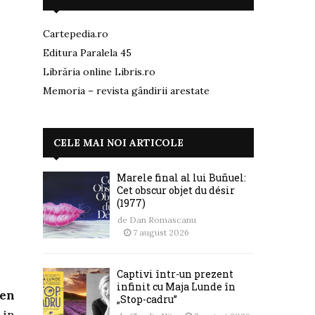
Cartepedia.ro
Editura Paralela 45
Librăria online Libris.ro
Memoria – revista gândirii arestate
CELE MAI NOI ARTICOLE
Marele final al lui Buñuel:
Cet obscur objet du désir
(1977)
de
Dan Romascanu
7 august 2026
Captivi într-un prezent
infinit cu Maja Lunde în
ten
„Stop-cadru”
 in