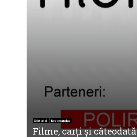
Editorial
Recomandat
Filme, carţi şi câteodată