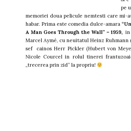
pe u
memoriei doua pelicule nemtesti care mi-au 
habar. Prima este
comedia dulce-amara
“Un
A Man Goes Through the Wall” –
1959,
in
Marcel Aymé, cu neuitatul Heinz Ruhmann (M
sef cainos Herr Pickler (Hubert von Meyer
Nicole Courcel in rolul tinerei frantuzoa
„trecerea prin zid” la propriu!