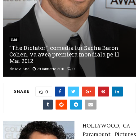
Stiri
“The Dictator”, comedia lui Sacha Baron
Cohen, va avea premiera mondiala pe 11
Mai 2012
de
Jovi Ene
29 ianuarie 2011
0
SHARE
0
HOLLYWOOD, CA –
Paramount Pictures