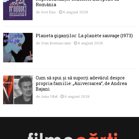
România
de
Jovi Ene
6 august 2026
Planeta giganților: La planète sauvage (1973)
de
Dan Romascanu
6 august 2026
Cum să spui și să suporți adevărul despre
propria familie: „Aniversarea”, de Andrea
Bajani
de
Ania Vilal
6 august 2026