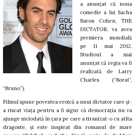
a anunţat că noua
comedie a lui Sacha
Baron Cohen, THE
DICTATOR, va avea
premiera mondială
pe 11 mai 2012.
Studioul a mai
anunţat că regia va fi
realizată de Larry
Charles (“Borat”,
“Bruno”).
Filmul spune povestea eroică a unui dictator care şi-
a riscat viaţa pentru a fi sigur că democraţia nu va
ajunge niciodată în ţara pe care a tiranizat-o cu atîta
dragoste, şi este inspirat din romanul de mare