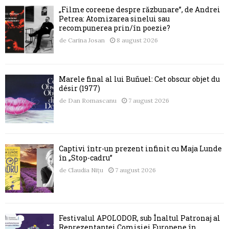
„Filme coreene despre răzbunare”, de Andrei
Petrea: Atomizarea sinelui sau
recompunerea prin/în poezie?
de
Carina Josan
8 august 2026
Marele final al lui Buñuel: Cet obscur objet du
désir (1977)
de
Dan Romascanu
7 august 2026
Captivi într-un prezent infinit cu Maja Lunde
în „Stop-cadru”
de
Claudia Nițu
7 august 2026
Festivalul APOLODOR, sub Înaltul Patronaj al
Reprezentanței Comisiei Europene în