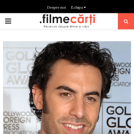
Despre noi
Echipa
PRIMARY
MENU