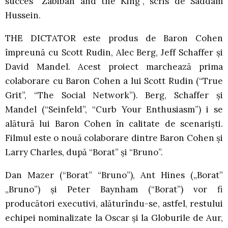
succes “Zabibah and the King”, scris de Saddam
Hussein.
THE DICTATOR este produs de Baron Cohen
împreună cu Scott Rudin, Alec Berg, Jeff Schaffer şi
David Mandel. Acest proiect marchează prima
colaborare cu Baron Cohen a lui Scott Rudin (“True
Grit”, “The Social Network”). Berg, Schaffer şi
Mandel (“Seinfeld”, “Curb Your Enthusiasm”) i se
alătură lui Baron Cohen în calitate de scenarişti.
Filmul este o nouă colaborare dintre Baron Cohen şi
Larry Charles, după “Borat” şi “Bruno”.
Dan Mazer (“Borat” “Bruno”), Ant Hines („Borat”
„Bruno”) şi Peter Baynham (“Borat”) vor fi
producători executivi, alăturîndu-se, astfel, restului
echipei nominalizate la Oscar şi la Globurile de Aur,