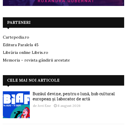
PARTENERI
Cartepedia.ro
Editura Paralela 45
Librăria online Libris.ro
Memoria – revista gândirii arestate
CELE MAI NOI ARTICOLE
Buzăul devine, pentru o lună, hub cultural
european și laborator de artă
de
Jovi Ene
8 august 2026