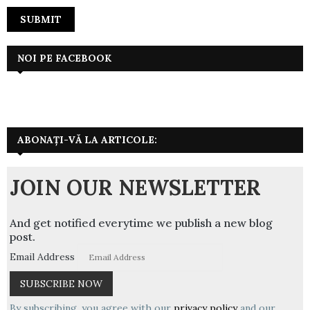
NOI PE FACEBOOK
ABONAȚI-VĂ LA ARTICOLE:
JOIN OUR NEWSLETTER
And get notified everytime we publish a new blog
post.
Email Address
By subscribing, you agree with our
privacy policy
and our