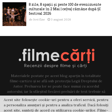
8 zile, 8 spații și peste 100 de evenimente
culturale în 2 Mai | ce(va) rămâne după ȘI
festival 2026
de
Jovi Ene
3 august 2026
Materialele postate pe acest blog aparțin în totalitate
filme-carti.ro și se află sub protecția Legii Dreptului de
Autor. Preluarea lor se poate face numai cu acordul
autorului, iar la sfârșitul fiecărei preluări de text trebuie să
existe un link către acest blog.
Acest site folosește cookie-uri pentru a oferi servicii, pentru
a personaliza anunțuri și pentru a analiza traficul. Dacă folosiți
Contact us:
jovi@filme-carti.ro
acest site, sunteți de acord cu utilizarea cookie-urilor. Filme-