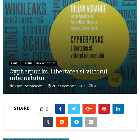
Carti
Eseuri
Recomandat
Cypherpunks. Libertatea si viitorul
internetului
de
Dan Romascanu
20 decembrie 2016
0
SHARE
0