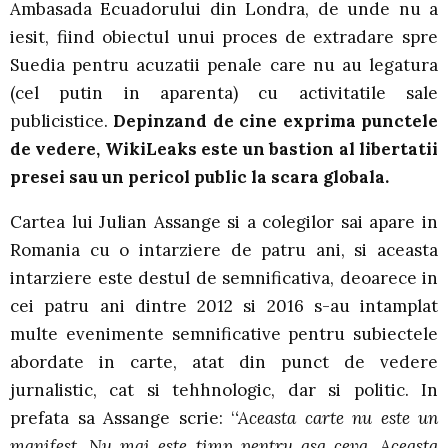
Ambasada Ecuadorului din Londra, de unde nu a
iesit, fiind obiectul unui proces de extradare spre
Suedia pentru acuzatii penale care nu au legatura
(cel putin in aparenta) cu activitatile sale
publicistice.
Depinzand de cine exprima punctele
de vedere, WikiLeaks este un bastion al libertatii
presei sau un pericol public la scara globala.
Cartea lui Julian Assange si a colegilor sai apare in
Romania cu o intarziere de patru ani, si aceasta
intarziere este destul de semnificativa, deoarece in
cei patru ani dintre 2012 si 2016 s-au intamplat
multe evenimente semnificative pentru subiectele
abordate in carte, atat din punct de vedere
jurnalistic, cat si tehhnologic, dar si politic. In
prefata sa Assange scrie: ‘
‘Aceasta carte nu este un
manifest. Nu mai este timp pentru asa ceva. Aceasta