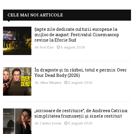
CELE MAI NOI ARTICOLE
Șapte zile dedicate culturii europene la
mijloc de august: Festivalul Cinemascop
revine la Eforie Sud
de
Jovi Ene
5 august 2026
În dragoste și în război, totul e permis: Over
Your Dead Body (2026)
de
Alina Mușina
5 august 2026
„scrisoare de restituire”, de Andreea Catrina:
simplitatea frumuseții și sinele restituit
de
Carina Josan
5 august 2026