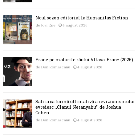
Noul sezon editorial la Humanitas Fiction
de
Jovi Ene
4 august 2026
Franz pe malurile râului Vltava: Franz (2025)
de
Dan Romascanu
4 august 2026
Satira ca formă ultimativă a revizionismului
evreiesc: „Clanul Netanyahu”, de Joshua
Cohen
de
Dan Romascanu
4 august 2026