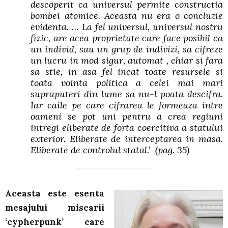
descoperit ca universul permite constructia
bombei atomice. Aceasta nu era o concluzie
evidenta. … La fel universul, universul nostru
fizic, are acea proprietate care face posibil ca
un individ, sau un grup de indivizi, sa cifreze
un lucru in mod sigur, automat , chiar si fara
sa stie, in asa fel incat toate resursele si
toata vointa politica a celei mai mari
supraputeri din lume sa nu-l poata descifra.
Iar caile pe care cifrarea le formeaza intre
oameni se pot uni pentru a crea regiuni
intregi eliberate de forta coercitiva a statului
exterior. Eliberate de interceptarea in masa.
Eliberate de controlul statal.’
(pag. 35)
Aceasta este esenta
mesajului miscarii
‘cypherpunk’ care