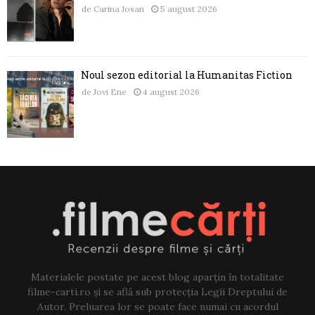
de
Carina Josan
5 august 2026
Noul sezon editorial la Humanitas Fiction
de
Jovi Ene
4 august 2026
Materialele postate pe acest blog aparțin în totalitate
filme-carti.ro și se află sub protecția Legii Dreptului de
Autor. Preluarea lor se poate face numai cu acordul