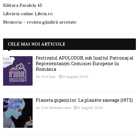
Editura Paralela 45
Librăria online Libris.ro
Memoria – revista gândirii arestate
CELE MAI NOI ARTICOLE
Festivalul APOLODOR, sub Înaltul Patronaj al
Reprezentanței Comisiei Europene în
România
de
Jovi Ene
6 august 2026
Planeta giganților: La planète sauvage (1973)
de
Dan Romascanu
6 august 2026