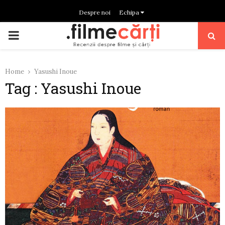
Despre noi
Echipa
PRIMARY
MENU
Home
Yasushi Inoue
Tag : Yasushi Inoue