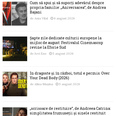
Cum să spui și să suporți adevărul despre
propria familie: „Aniversarea”, de Andrea
Bajani
de
Ania Vilal
6 august 2026
Șapte zile dedicate culturii europene la
mijloc de august: Festivalul Cinemascop
revine la Eforie Sud
de
Jovi Ene
5 august 2026
În dragoste și în război, totul e permis: Over
Your Dead Body (2026)
de
Alina Mușina
5 august 2026
„scrisoare de restituire”, de Andreea Catrina:
simplitatea frumuseții și sinele restituit