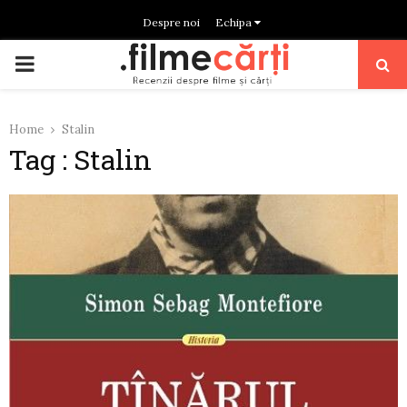
Despre noi
Echipa
PRIMARY
MENU
Home
Stalin
Tag : Stalin