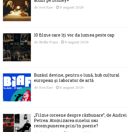
acum pe Disney+
de
Jovi Ene
9 august 2026
10 filme care îți vor da lumea peste cap
de
Stella Popa
9 august 2026
Buzăul devine, pentru o lună, hub cultural
european și laborator de artă
de
Jovi Ene
8 august 2026
„Filme coreene despre răzbunare”, de Andrei
Petrea: Atomizarea sinelui sau
recompunerea prin/în poezie?