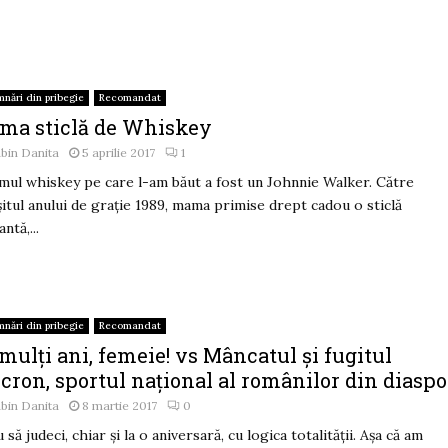
mnări din pribegie
Recomandat
ima sticlă de Whiskey
bin Danita
5 aprilie 2017
1
ul whiskey pe care l-am băut a fost un Johnnie Walker. Către
șitul anului de grație 1989, mama primise drept cadou o sticlă
ntă,...
mnări din pribegie
Recomandat
mulți ani, femeie! vs Mâncatul și fugitul
cron, sportul național al românilor din diaspo
bin Danita
8 martie 2017
0
 să judeci, chiar și la o aniversară, cu logica totalității. Așa că am