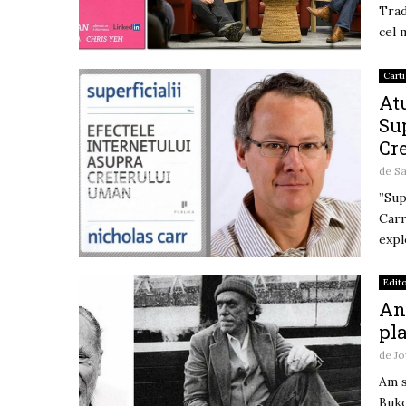
Trad
cel m
Carti
Atu
Sup
Cr
de
Sa
”Sup
Carr
expl
Edito
Anc
pl
de
Jo
Am s
Buko