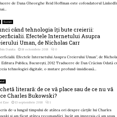
ucere de Dana Gheorghe Reid Hoffman este cofondatorul LinkedIn
ai...
Eseuri
nci când tehnologia îți bute creierii:
erficialii. Efectele Internetului Asupra
eierului Uman, de Nicholas Carr
bin Danita
18 octombrie 2018
0
erficialii. Efectele Internetului Asupra Creierului Uman”, de Nichol
 Editura Publica, București, 2012 Traducere de Dan Crăciun Odată c
ozia tehnologiei digitale, o mutare profund-insidioasă...
rial
hetă literară: de ce vă place sau de ce nu vă
ace Charles Bukowski?
vi Ene
13 septembrie 2018
1
cris de-a lungul timpului de atâtea ori despre cărțile lui Charles
wski și am făcut atâtea recomandări, încât am impresia că am spus