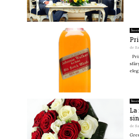
Înse
Pr
de
Sa
Prim
sfâr
elega
Înse
La 
sin
de
Sa
Greu