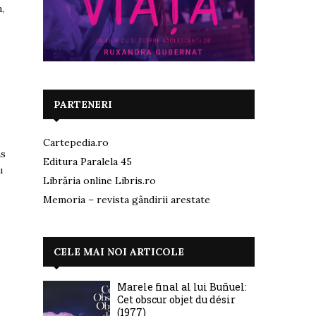
,
PARTENERI
Cartepedia.ro
as
Editura Paralela 45
u
Librăria online Libris.ro
Memoria – revista gândirii arestate
CELE MAI NOI ARTICOLE
Marele final al lui Buñuel:
Cet obscur objet du désir
(1977)