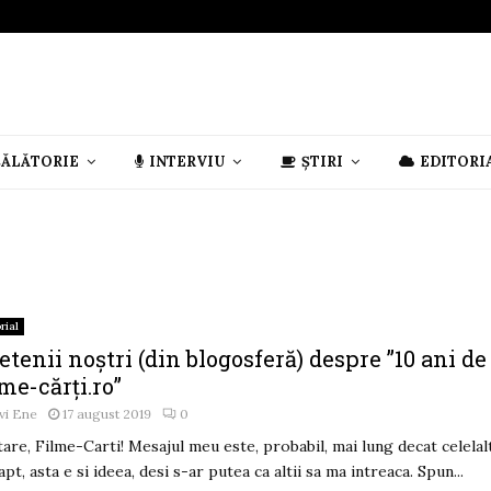
CĂLĂTORIE
INTERVIU
ȘTIRI
EDITORI
rial
etenii noștri (din blogosferă) despre ”10 ani de
me-cărți.ro”
vi Ene
17 august 2019
0
tare, Filme-Carti! Mesajul meu este, probabil, mai lung decat celelal
apt, asta e si ideea, desi s-ar putea ca altii sa ma intreaca. Spun...