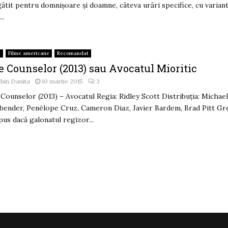
ătit pentru domnișoare și doamne, câteva urări specifice, cu variant
..
e
Filme americane
Recomandat
e Counselor (2013) sau Avocatul Mioritic
bin Danita
10 martie 2015
3
Counselor (2013) – Avocatul Regia: Ridley Scott Distribuția: Michae
bender, Penélope Cruz, Cameron Diaz, Javier Bardem, Brad Pitt Gr
pus dacă galonatul regizor...