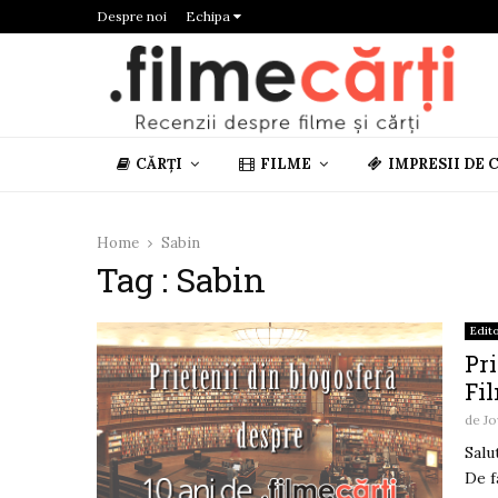
Despre noi
Echipa
CĂRȚI
FILME
IMPRESII DE 
Home
Sabin
Tag : Sabin
Edito
Pri
Fil
de
Jo
Salu
De f