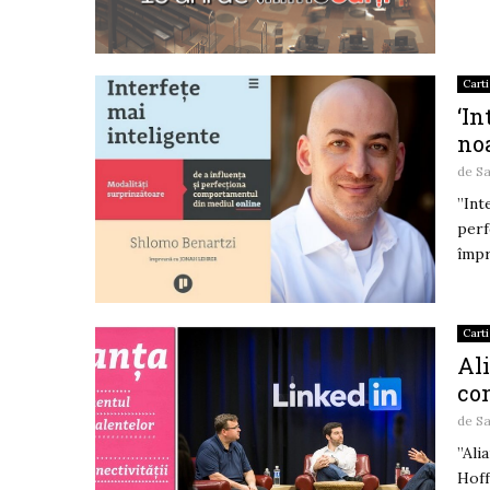
Carti
‘In
no
de
Sa
”Int
perf
împr
Carti
Al
con
de
Sa
”Ali
Hoff