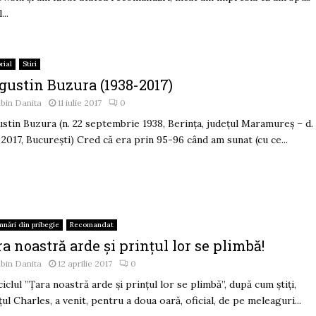
...
rial
Stiri
gustin Buzura (1938-2017)
bin Danita
11 iulie 2017
0
stin Buzura (n. 22 septembrie 1938, Berința, județul Maramureș – d.
e 2017, București) Cred că era prin 95-96 când am sunat (cu ce...
mnări din pribegie
Recomandat
a noastră arde și prințul lor se plimbă!
bin Danita
12 aprilie 2017
0
ciclul ”Țara noastră arde și prințul lor se plimbă”, după cum știți,
țul Charles, a venit, pentru a doua oară, oficial, de pe meleaguri...