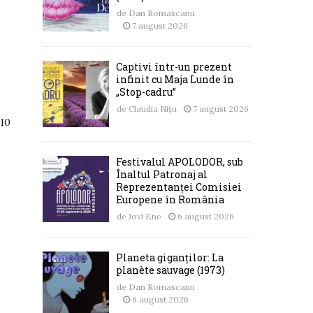
de
Dan Romascanu
7 august 2026
Captivi într-un prezent
infinit cu Maja Lunde în
„Stop-cadru”
de
Claudia Nițu
7 august 2026
 10
Festivalul APOLODOR, sub
Înaltul Patronaj al
Reprezentanței Comisiei
Europene în România
de
Jovi Ene
6 august 2026
Planeta giganților: La
planète sauvage (1973)
de
Dan Romascanu
6 august 2026