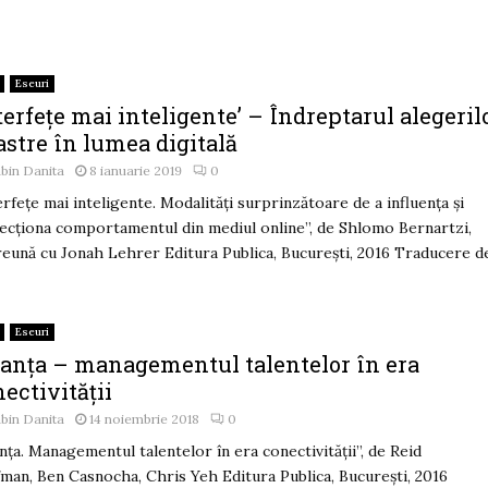
Eseuri
terfețe mai inteligente’ – Îndreptarul alegeril
astre în lumea digitală
bin Danita
8 ianuarie 2019
0
erfețe mai inteligente. Modalităţi surprinzătoare de a influenţa şi
ecţiona comportamentul din mediul online”, de Shlomo Bernartzi,
eună cu Jonah Lehrer Editura Publica, București, 2016 Traducere de.
Eseuri
ianța – managementul talentelor în era
ectivității
bin Danita
14 noiembrie 2018
0
anța. Managementul talentelor în era conectivității”, de Reid
man, Ben Casnocha, Chris Yeh Editura Publica, București, 2016