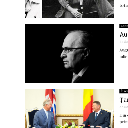
totul
Edito
Au
de
Sa
Augu
iuli
Înse
Țar
de
Sa
Din 
prin