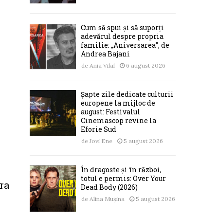
Cum să spui și să suporți
adevărul despre propria
familie: „Aniversarea”, de
Andrea Bajani
de
Ania Vilal
6 august 2026
Șapte zile dedicate culturii
europene la mijloc de
august: Festivalul
Cinemascop revine la
Eforie Sud
de
Jovi Ene
5 august 2026
În dragoste și în război,
totul e permis: Over Your
ra
Dead Body (2026)
de
Alina Mușina
5 august 2026