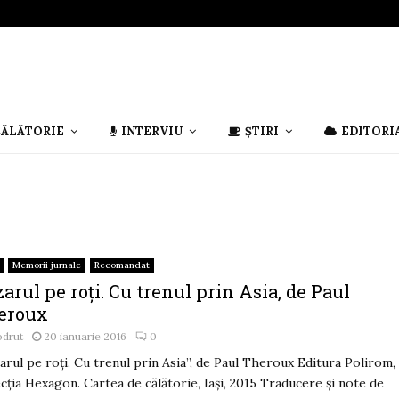
CĂLĂTORIE
INTERVIU
ȘTIRI
EDITORI
Memorii jurnale
Recomandat
arul pe roţi. Cu trenul prin Asia, de Paul
eroux
odrut
20 ianuarie 2016
0
arul pe roţi. Cu trenul prin Asia”, de Paul Theroux Editura Polirom,
cția Hexagon. Cartea de călătorie, Iași, 2015 Traducere și note de