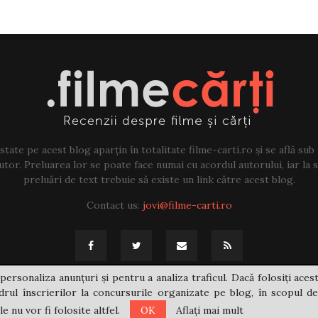
tate pe acest blog aparțin în totalitate filme-carti.ro și se află sub
tor. Preluarea lor se poate face numai cu acordul autorului, iar la sf
preluări de text trebuie să existe un link către acest blog.
Contact us:
jovi@filme-carti.ro
personaliza anunțuri și pentru a analiza traficul. Dacă folosiți acest
rul înscrierilor la concursurile organizate pe blog, în scopul de
 nu vor fi folosite altfel.
OK
Aflați mai mult
@2021 - filme-carti.ro