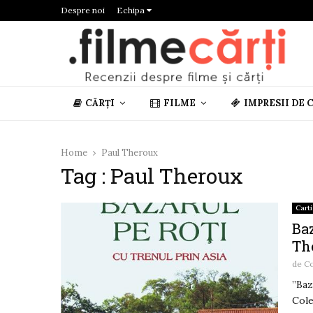
Despre noi
Echipa
CĂRȚI
FILME
IMPRESII DE 
Home
Paul Theroux
Tag : Paul Theroux
Carti
Baz
Th
de
C
”Baz
Cole