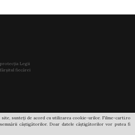
 protecția Legii
ârșitul fiecărei
 site, sunteți de acord cu utilizarea cookie-urilor. Filme-carti.ro
semnării câștigătorilor. Doar datele câștigătorilor vor putea fi