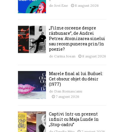
de
Jovi Ene
8 august 2026
„Filme coreene despre
răzbunare”, de Andrei
Petrea: Atomizarea sinelui
sau recompunerea prin/în
poezie?
de
Carina Josan
8 august 2026
Marele final al lui Buñuel:
Cet obscur objet du désir
(1977)
de
Dan Romascanu
7 august 2026
Captivi într-un prezent
infinit cu Maja Lunde în
„Stop-cadru”
de
Claudia Nițu
7 august 2026