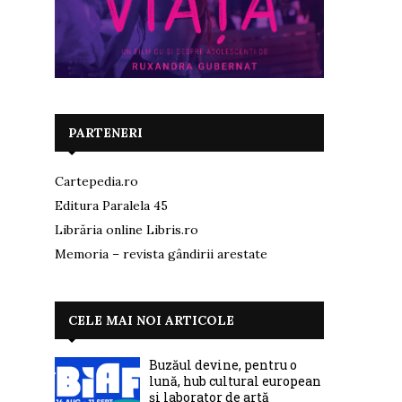
PARTENERI
Cartepedia.ro
Editura Paralela 45
Librăria online Libris.ro
Memoria – revista gândirii arestate
CELE MAI NOI ARTICOLE
Buzăul devine, pentru o
lună, hub cultural european
și laborator de artă