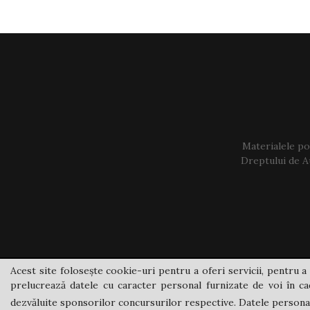
Materialele pos
Dreptului de Au
Acest site folosește cookie-uri pentru a oferi servicii, pentru a 
prelucrează datele cu caracter personal furnizate de voi în cad
dezvăluite sponsorilor concursurilor respective. Datele personale