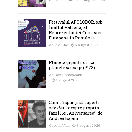
Festivalul APOLODOR, sub
Înaltul Patronaj al
Reprezentanței Comisiei
Europene în România
de
Jovi Ene
6 august 2026
Planeta giganților: La
planète sauvage (1973)
de
Dan Romascanu
6 august 2026
Cum să spui și să suporți
adevărul despre propria
familie: „Aniversarea”, de
Andrea Bajani
de
Ania Vilal
6 august 2026