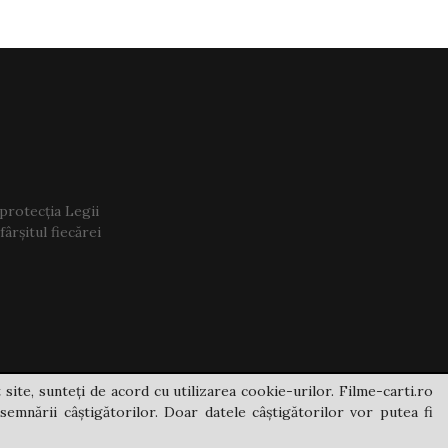
 protecția Legii
ârșitul fiecărei
 site, sunteți de acord cu utilizarea cookie-urilor. Filme-carti.ro
semnării câștigătorilor. Doar datele câștigătorilor vor putea fi