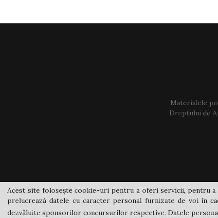
Materialele pos
Dreptului de Au
Acest site folosește cookie-uri pentru a oferi servicii, pentru a 
prelucrează datele cu caracter personal furnizate de voi în cad
dezvăluite sponsorilor concursurilor respective. Datele personale