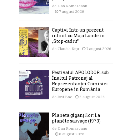
de
Dan Romascanu
7 august 2026
Captivi într-un prezent
infinit cu Maja Lunde în
„Stop-cadru”
de
Claudia Nițu
7 august 2026
Festivalul APOLODOR, sub
Înaltul Patronaj al
Reprezentanței Comisiei
Europene în România
de
Jovi Ene
6 august 2026
Planeta giganților: La
planète sauvage (1973)
de
Dan Romascanu
6 august 2026