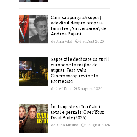
Cum să spui și să suporți
adevărul despre propria
familie: „Aniversarea”, de
Andrea Bajani
de
Ania Vilal
6 august 2026
Șapte zile dedicate culturii
europene la mijloc de
august: Festivalul
Cinemascop revine la
Eforie Sud
de
Jovi Ene
5 august 2026
În dragoste și în război,
totul e permis: Over Your
Dead Body (2026)
de
Alina Mușina
5 august 2026