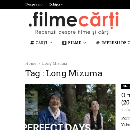
Despre noi
Echipa
CĂRȚI
FILME
IMPRESII DE 
Home
Long Mizuma
Tag : Long Mizuma
Film
O 
(20
de
D
Perf
Yaku