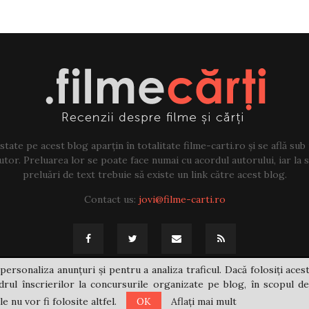
tate pe acest blog aparțin în totalitate filme-carti.ro și se află sub
tor. Preluarea lor se poate face numai cu acordul autorului, iar la sf
preluări de text trebuie să existe un link către acest blog.
Contact us:
jovi@filme-carti.ro
personaliza anunțuri și pentru a analiza traficul. Dacă folosiți acest
rul înscrierilor la concursurile organizate pe blog, în scopul de
 nu vor fi folosite altfel.
OK
Aflați mai mult
@2021 - filme-carti.ro