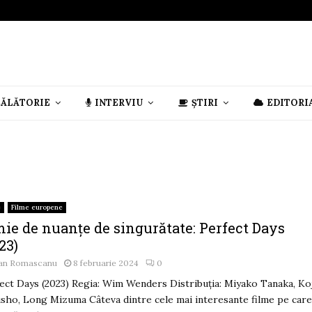
CĂLĂTORIE
INTERVIU
ȘTIRI
EDITORI
e
Filme europene
mie de nuanțe de singurătate: Perfect Days
23)
an Romascanu
8 februarie 2024
0
ect Days (2023) Regia: Wim Wenders Distribuția: Miyako Tanaka, Ko
sho, Long Mizuma Câteva dintre cele mai interesante filme pe car